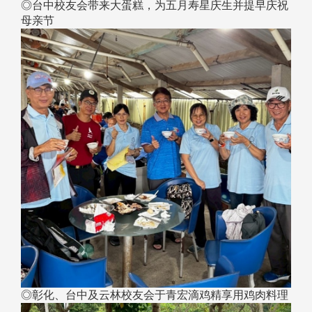
◎台中校友会带来大蛋糕，为五月寿星庆生并提早庆祝
母亲节
◎彰化、台中及云林校友会于青宏滴鸡精享用鸡肉料理