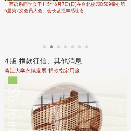
西语系同学会于115年6月7日(日)在台北校园D509举办第
6届第2次会员大会。会长蓝挹丰感谢各 ...
第
4 版 捐款征信、其他消息
淡江大学永续发展-捐款指定用途