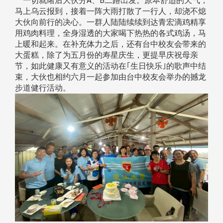
一切就绪后大伙分A、B二路出发。原本舒适的天气，
马上乌云报到，接着一阵大雨打散了一行人，却浇不熄
大伙向前行的决心。一群人陆陆续续到达青宏滴鸡精享
用鸡肉料理，全身湿透的大家喝下热热的各式鸡汤，马
上暖和起来。在补充体力之后，还有台中校友会带来的
大蛋糕，除了为五月份的寿星庆生，更提早庆祝母亲
节，如此健康又有意义的活动在｢生日快乐｣的歌声中结
束，大伙也相约六月一起参加由台中校友会举办的撼龙
步道健行活动。