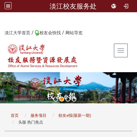
淡江校友服务处
/
/
:::
淡江大学首页
校友会快找
网站导览
Toggle 
:::
首页
服务项目
校友e报(最新一期)
头版 热门焦点