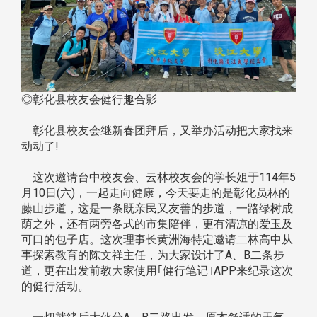
◎彰化县校友会健行趣合影
彰化县校友会继新春团拜后，又举办活动把大家找来
动动了!
这次邀请台中校友会、云林校友会的学长姐于114年5
月10日(六)，一起走向健康，今天要走的是彰化员林的
藤山步道，这是一条既亲民又友善的步道，一路绿树成
荫之外，还有两旁各式的市集陪伴，更有清凉的爱玉及
可口的包子店。这次理事长黄洲海特定邀请二林高中从
事探索教育的陈文祥主任，为大家设计了A、B二条步
道，更在出发前教大家使用｢健行笔记｣APP来纪录这次
的健行活动。