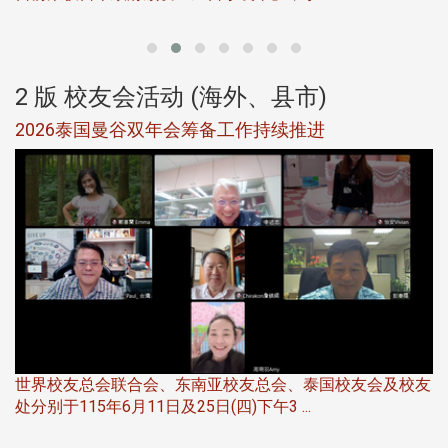
2 版 校友会活动 (海外、县市)
选
2026泰国曼谷双年会筹备工作持续推进
5
世界校友总会联合会、东南亚校友总会、泰国校友会及校友
服
处分别于115年6月11日及25日(四)下午3 ...