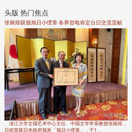
头版 热门焦点
新
张炳煌获颁旭日小绶章 各界贺电肯定台日交流贡献
淡
下
淡江大学文锱艺术中心主任、中国文学学系教授张炳煌，
日前荣获日本政府颁发「旭日小绶章」，于1 ...
董