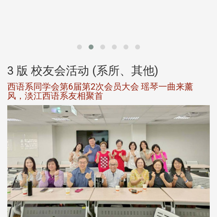
北
大
3 版 校友会活动 (系所、其他)
西语系同学会第6届第2次会员大会 瑶琴一曲来薰
风，淡江西语系友相聚首
，