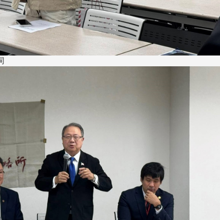
长 校友交流智慧治理凝聚向
理事会议 许宗由当选
心力
会长 并获授权承办
校友双年会
词
南加州校友会于115年6月2
台中市校友会于115年6月24日
在美国洛杉矶华侨文教服
，在
(三)举办拜会台中市政府活动。参
（洛侨文化中心）会议室召
玲学
访团由母校战略所所长李大中、 ...
...
3 版 校友会活动 (系
3 版 校友会活动 
所、其他)
所、其他)
聚
【校友来访】香港校友会前会
邱孝贤接任跨业合作协
长叶雅琴、杜天宝学长
届理事长