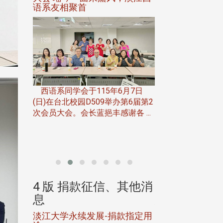
语系友相聚首
正、公开竞赛精
一次会员
在台北校
西语系同学会于115年6月7日
伯申研发
(日)在台北校园D509举办第6届第2
次会员大会。会长蓝挹丰感谢各 ...
由社团法人淡江大
合总会主办的「淡
韵杯歌唱大赛」，于11
、其他消
4 版 捐款征信、其他消
4 版 捐款
息
息
淡江大学永续发展-捐款指定用
校友个人资料保