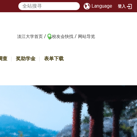
Language
登入
/
/
:::
淡江大学首页
校友会快找
网站导览
调查
奖助学金
表单下载