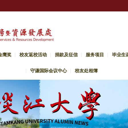
金鹰奖
校友返校活动
捐款及征信
服务项目
毕业生
守谦国际会议中心
校友处相簿