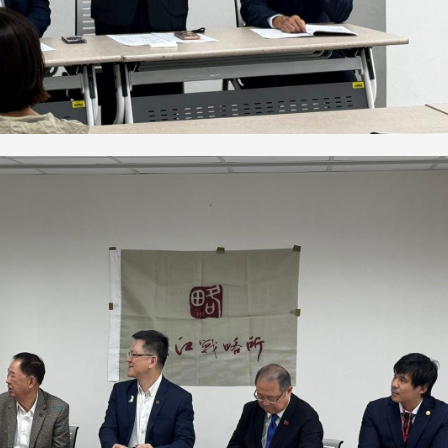
跨业合作协进会第二届第
香港校友会前会长叶雅琴学姐与
会
大会于6月5日下午7时，
杜天宝学长一家，于115年6月4日
日
园D508室举行，本校潘
(四)返校拜访校友处，受到校友 ...
..
长、 ...
消
4 版 捐款征信、其他消
4 版 捐款征信
息
息
欢迎使用「淡江大学校园征才
捐款芳名录