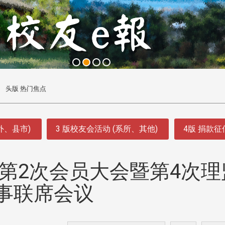
头版 热门焦点
外、县市)
3 版校友会活动 (系所、其他)
4版 捐款
第2次会员大会暨第4次理
事联席会议