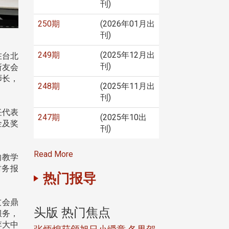
刊)
250期
(2026年01月出
刊)
249期
(2025年12月出
在台北
刊)
所友会
师长，
248期
(2025年11月出
刊)
任代表
247期
(2025年10出
金及奖
刊)
Read More
的教学
财务报
热门报导
友会鼎
头版 热门焦点
头版 热门焦
服务，
李大中