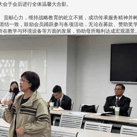
处
校友处新任执行长武士戎上
淡江大学董事会议改
大会于会后进行全体温馨大合影。
念
任 携手校友共创淡江新里程
聘任许辉煌为校长 新
董事
、贡献心力，维持战略教育的屹立不摇，成功传承服务精神并
团结一致，鼓励会员踊跃参与各项活动，无论在募款、赞助奖
所在教学与环境设备等方面的发展，协助母所顺利达成宏观愿景
淡江大学于115年7月30日(四)举
办布达暨单位主管交接典礼。115
7月
本校校长葛焕昭将于今(1
学年度校友服务暨资源发展 ...
深耕
月31日(五)任期届满。董
24日(三)下午5时 ...
2 版 校友会活动 (海
2 版 校友会活动 
外、县市)
外、县市)
台中市校友会拜会卢秀燕市
南加州校友会召开11