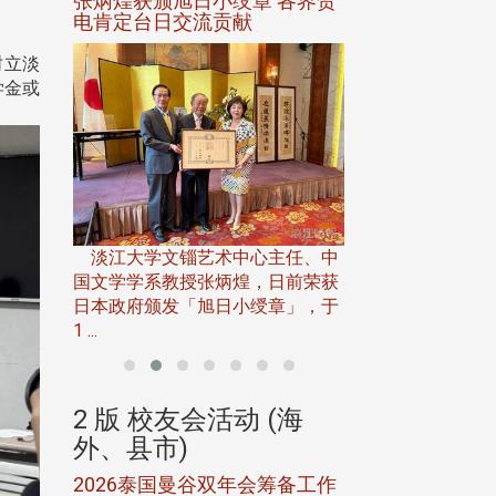
选案报部
张炳煌获颁旭日小绶章 各界贺
观势汇天下校友
聘范巽绿
电肯定台日交流贡献
树立淡
学金或
。
淡江大学推广教育处
13日(六)举办「
淡江大学文锱艺术中心主任、中
届开学典礼暨共识营，
15)年7
国文学学系教授张炳煌，日前荣获
事会于6月
日本政府颁发「旭日小绶章」，于
1 ...
(海
2 版 校友会活动 (海
2 版 校友会
外、县市)
外、县市)
5年年中
2026泰国曼谷双年会筹备工作
北加州校友会参