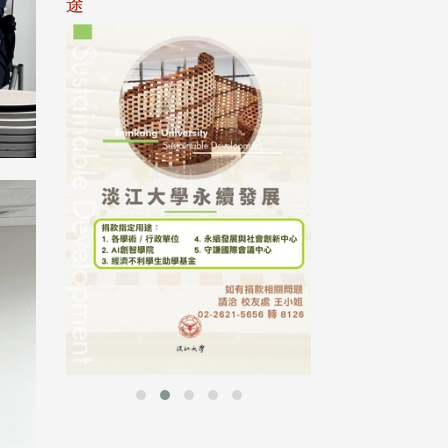
途
母校配合「个人资
行，并导入个资管
个人资料应尽善良
并于母校 ...