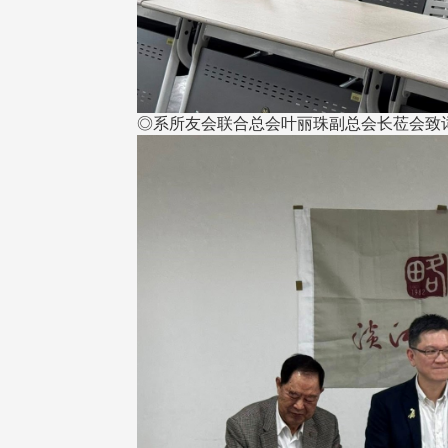
◎系所友会联合总会叶丽珠副总会长莅会致
东校友会于115年6月10日(三)
台北市校友会于6月6日(六)举办
16日(二)，27名校友夥伴一同前
「新店瑠公圳知性健行活动」
中国宁夏省参访，活 ...
领队温明正学长与副领队吕惠
姐的精 ...
 版 校友会活动 (系
3 版 校友会活动 (系
所、其他)
所、其他)
机系友会第3届第4次理监事
风保系友会兰阳探梅漫游 齐
议暨系友论坛
共谱初夏欢乐乐章