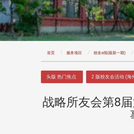
:::
首页
服务项目
校友e报(最新一期)
:::
头版 热门焦点
2 版校友会活动 (海
战略所友会第8届