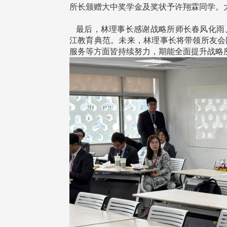
治大学主任秘书曾守正率队
十四载深耕校友情谊 校友
所长颁赠大中奖学金及奖状予许翔霖同学。
访校友处 深化校友工作交
执行长彭春阳荣退 校友感
共享实务经验
相伴同行
最后，林理事长感谢战略所师长春风化雨
江教育典范。未来，林理事长将带领所友会
服务等方面皆持续努力，期能全面提升战略
治大学主任秘书、中文系校友
校友处执行长彭春阳于115年
守正，于115年6月2日(二)率政
30日(四)荣退，为其十四年来
大学校友服务相关同仁莅临本 ...
校友服务、凝聚海内外校友情 ...
 版 校友会活动 (海
2 版 校友会活动 (海
外、县市)
外、县市)
东校友会6月活动
台北市校友会6月份活动