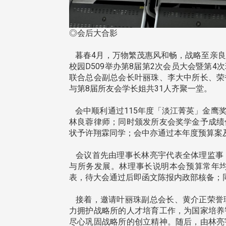
◎会后大合影
暮春4月，万物繁茂惠风和畅，战略至亲良朋承
校园D509举办第8届第2次会员大会暨第
联合总会副总会长叶丽珠、李大中所长、荣
与第8届所友会学长姐共31人齐聚一堂。
会中顺利通过115年度「淡江菁英」金鹰
林良蓉律师；同时颁发所友会奖学金予成绩
状予许翔霖同学；会中亦通过本年度预算案
会议首先由理事长林亮宇代表全体理监事
与所务发展。林理事长说明本会预算常年
表，待大会通过后即函文陈报内政部核备；
接着，邀请叶丽珠副总会长、黄介正荣誉
头版 热门焦点
头版 热门焦点
力拥护战略所的人才培育工作，为国家培养
尽心巩固战略所的创立精神。随后，由林亮