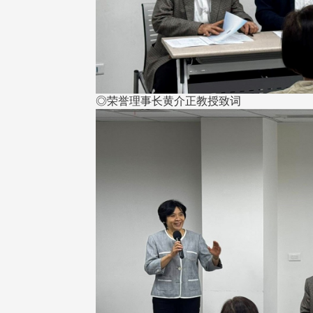
◎荣誉理事长黄介正教授致词
在连日大雨阴霾下，风保系友
在115年6月27日(六)举办的一
游，神奇迎来超幸运好天气。大 .
江大学电子与电机系友会于115
6月28日在台北校区盛大举办
无人科技与前瞻应用论坛」，特
请 ...
4 版 捐款征信、其他消
4 版 捐款征信、其他
息
息
友个人资料保护声明
欢迎订阅校友e报！