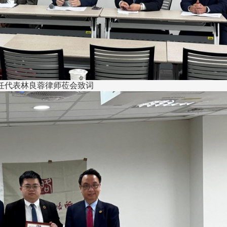
线上系统」
任代表林良蓉律师莅会致词