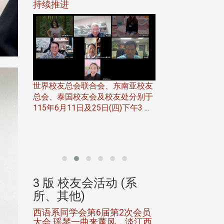
116年
持续推进
仲夏舞会 牛仔之
下届世界
欢
世界校友总会联合会、东南亚校友
总会、泰国校友会及校友处分别于
7日(日)
115年6月11日及25日(四)下午3 ...
务中心
北加州校友会于115
开115
晚，参加由北加州
联合会在Foster Ci ..
(系
3 版 校友会活动 (系
3 版 校友会
所、其他)
所、其他)
进会第2
西语系同学会第6届第2次会员
第一届淡韵杯歌
大会 瑶琴一曲来薰风，淡江西
赛公开抽籤 落