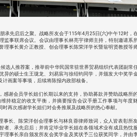
先启后之聚。战略所友会于115年4月25日(六)中午12时，
4次理监事联席会议。会议由理事长林亮宇律师主持，特别邀请系
誉理事长黄介正教授、创会理事长陈荣洋学长暨翁明贤教授等
奖候选人推荐案，推举前中华民国常驻世界贸易组织代表团副常
优异的硕士生王珑龙、刘易宸与徐绍钧同学，并颁发大中奖学
及计画案等事项，后续将陈报内政部核备。
，感谢会员学长姐们长期以来的支持，协助募款并赞助战略所
均维持稳定的收支平衡，并摘要报告会议手册工作事项与年度
同时再次感谢学长姐们对会务推展及战略所的热心奉献。
理事长、陈荣洋创会理事长与林良蓉律师致词，众人皆表彰所
头版 热门焦点
头版 热门焦点
智者、承先启后；并肯定毕业学长姐在各领域术业有成且热忱
宇理事长亲自颁发所友会奖学金及奖状予三位获奖同学，并由