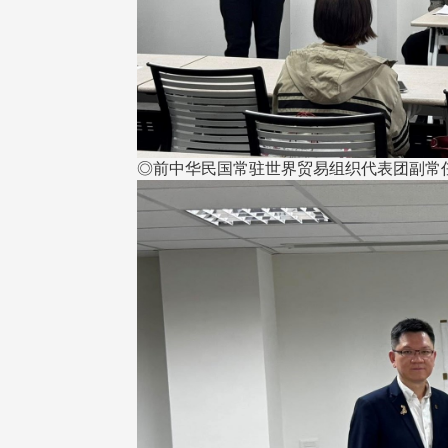
校配合「个人资料保护法」之施
，并导入个资管理，对于校友之
人资料应尽善良管理人之责任，
◎前中华民国常驻世界贸易组织代表团副常
于母校 ...