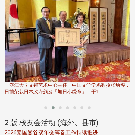
淡
下
淡江大学文锱艺术中心主任、中国文学学系教授张炳煌，
日前荣获日本政府颁发「旭日小绶章」，于1 ...
董
2 版 校友会活动 (海外、县市)
选
2026泰国曼谷双年会筹备工作持续推进