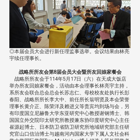
◎本届会员大会进行新任理监事选举。会议结果由林亮
宇续任理事长。
战略所所友会第8届会员大会暨所友回娘家餐会
战略所所友会于114年5月17日（六）在天成大饭店
举办所友回娘家餐会，活动由本会理事长林亮宇主持，
系所友会联合总会总会长苏志仁、母校校友处执行长彭
春阳、战略所所长李大中、前任所长翁明贤及本会荣誉
理事长黄介正、陈荣洋及赖进义等贵宾均到场与会，另
有印度国立尼赫鲁大学东亚研究中心教授谢钢博士、韩
国国立外交院印太研究所教授兼东协印度研究中心主任
崔源起博士、日本防卫省防卫研究所地域研究部主任研
究官山口信治博士与越南河内国家大学下属人文社会科