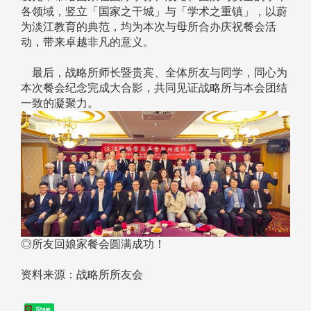
各领域，竖立「国家之干城」与「学术之重镇」，以蔚
为淡江教育的典范，均为本次与母所合办庆祝餐会活
动，带来卓越非凡的意义。
最后，战略所师长暨贵宾、全体所友与同学，同心为
本次餐会纪念完成大合影，共同见证战略所与本会团结
一致的凝聚力。
◎所友回娘家餐会圆满成功！
资料来源：战略所所友会
Share