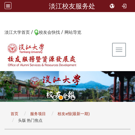
淡江校友服务处
/
/
:::
淡江大学首页
校友会快找
网站导览
Toggle 
:::
首页
服务项目
校友e报(最新一期)
头版 热门焦点