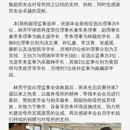
勉励所友会对母所持之以恒的支持、协助，同时也感谢
所友会卓越的贡献。
本(第8)届理监事选举，依据本会章程应选出理事共9
位，林亮宇律师再度荣任理事长兼常务理事，副理事长
兼常务理事为杨太源学长，常务理事为林颖佑学长，其
馀6位理事分别为汤文渊、孙弘鑫、常汉青、张盛观、
滕昕云及汤智凯等学长，另增列3位候补理事分别为王
宜祯、王信力与周湘华等学长(姐)；应选出监事共3位，
当选常务监事为巫颖翰学长，其馀2位监事分别为黄国
明与李政芳等学长，另增列1位候补监事为曲姵蓉学
姐。
林亮宇提出理监事全体换届后，将承先启后秉持第7
届以来之热衷，以服务母所的精神，带领本会会员进行
募款、赞助奖学金与相关服务，期能协助母所提昇绩
效，并致力于教学、设备等所务环境设施优化，协力所
长建设母所宏观愿景的达成。再次感谢本会会员学长姐
们持续的捐赠与对母所的支持。