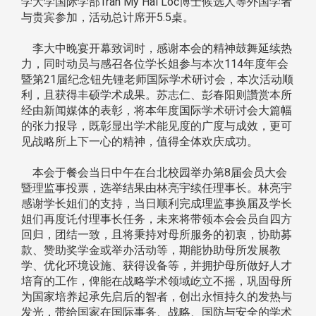
学大学国际学部Tran My Hai Loc博士候选人等外国学者
与贵宾参加，活动总计席开5.5桌。
李大中晚宴开幕致词时，感谢本会的精神鼓舞延续热
力，同时动员与感召各位学长姐参与本次114年度年会
暨第21届纪念钮先锺老师国际学术研讨会，本次活动顺
利，且获得丰硕学术成果。苏志仁、彭春阳则讚赏本所
经由新闻媒体的表彰，将本年度国际学术研讨会大篇幅
的张力报导，既彰显出学术能见度的广度与成效，更可
见战略所上下一心的精神，值得全体欢庆成功。
本会于餐会当日中午在台北校园举办第8届会员大会
暨理监事投票，选举结果由林亮宇续任理事长。林亮宇
感谢学长姐们的支持，当日顺利完成理监事换届及学长
姐们再度讬付理事长任务，未来将带领本会会员自四方
回归，团结一致，且将秉持对母所服务的初衷，协助募
款、赞助奖学金或举办活动等，期能协助母所发展教
学、优化环境设施、获得设备等，并拥护母所做好人才
培育的工作，俾能在战略学术领域屹立不摇，巩固母所
为国家培养起承先启后的智者，创出永恒持久的发热与
发光，带给国家在国际事务、战略、国防与安全的学术