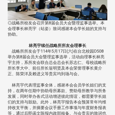
◎战略所校友会召开第8届会员大会暨理监事选举。本
会理事长林亮宇（站姿）致词感谢本会学长姐的支持与
协助。
林亮宇续任战略所所友会理事长
战略所所友会于114年5月17日(六)在台北校园D508
举办第8届会员大会暨理监事选举，活动由理事长林亮
宇主持，系所友会联合总会总会长苏志仁、母校战略所
所长李大中、前任所长翁明贤及本会荣誉理事长黄介
正、陈荣洋及赖进义等贵宾均到场与会。
林亮宇代表理监事全体，感谢本会会员学长姐们的支
持，在两年任期中协助母所募款、赞助母所教学与所务
发展，同时举办各式活动增进彼此情谊，都需要学长姐
们的支持与鼓励。此外，林亮宇报告本会预算常年均维
持收支平衡，并摘要会议手册工作事项与年度财务报表
等，通过后即函文陈报内政部核备。与会贵宾的致词也