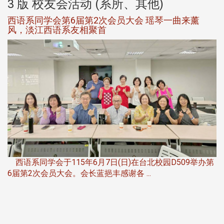
3 版 校友会活动 (系所、其他)
西语系同学会第6届第2次会员大会 瑶琴一曲来薰
风，淡江西语系友相聚首
，
西语系同学会于115年6月7日(日)在台北校园D509举办第
6届第2次会员大会。会长蓝挹丰感谢各 ...
第