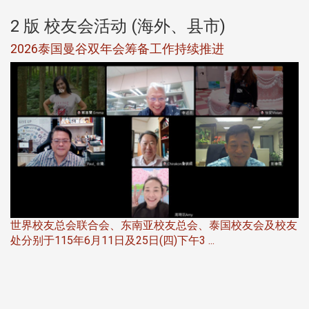
2 版 校友会活动 (海外、县市)
选
2026泰国曼谷双年会筹备工作持续推进
5
世界校友总会联合会、东南亚校友总会、泰国校友会及校友
服
处分别于115年6月11日及25日(四)下午3 ...
北