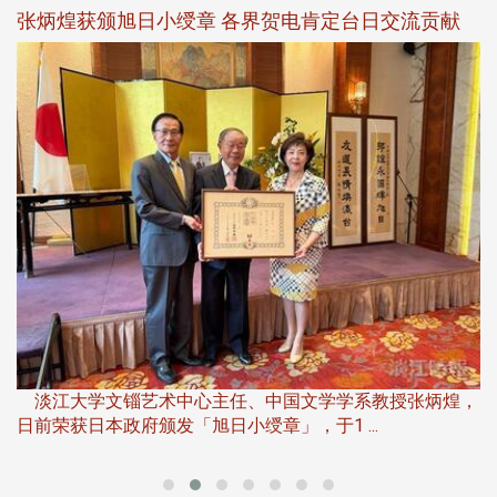
新
张炳煌获颁旭日小绶章 各界贺电肯定台日交流贡献
淡
下
淡江大学文锱艺术中心主任、中国文学学系教授张炳煌，
日前荣获日本政府颁发「旭日小绶章」，于1 ...
董