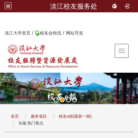
淡江校友服务处
/
/
:::
淡江大学首页
校友会快找
网站导览
Toggle 
:::
首页
服务项目
校友e报(最新一期)
头版 热门焦点