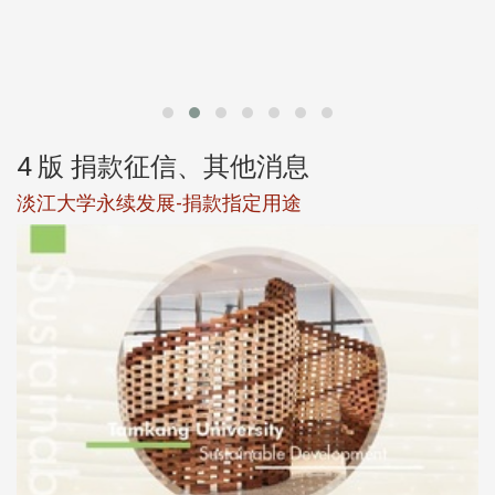
第
4 版 捐款征信、其他消息
淡江大学永续发展-捐款指定用途
于