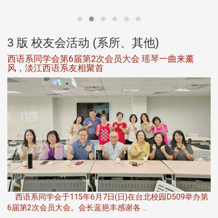
大
3 版 校友会活动 (系所、其他)
西语系同学会第6届第2次会员大会 瑶琴一曲来薰
风，淡江西语系友相聚首
，
西语系同学会于115年6月7日(日)在台北校园D509举办第
6届第2次会员大会。会长蓝挹丰感谢各 ...