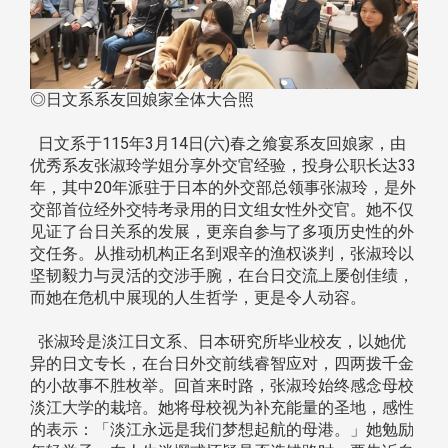
◎日文系系友回娘家全体大合照
日文系于115年3月14日(六)春之飨宴系友回娘家，由
优秀系友张淑玲学姐分享外交官经验，投身公职长达33
年，其中20年派驻于日本的外交部总领事张淑玲，是外
交部首位经外交特考录用的日文组女性外交官。她不仅
见证了台日关系的发展，更亲自参与了多项历史性的外
交任务。从推动机构正名到艰辛的渔权谈判，张淑玲以
坚韧毅力与灵活的交涉手腕，在台日交流上屡创佳绩，
而她在危机中展现的人生哲学，更是令人动容。
张淑玲是淡江日文系、日本研究所毕业校友，以她优
异的日文专长，在台日外交前线睿智应对，四两拨千金
的小故事不胜枚举。回首来时路，张淑玲始终感念母校
淡江大学的栽培。她将母校视为补充能量的圣地，感性
的表示：「淡江永远是我们梦想起航的母港。」她勉励