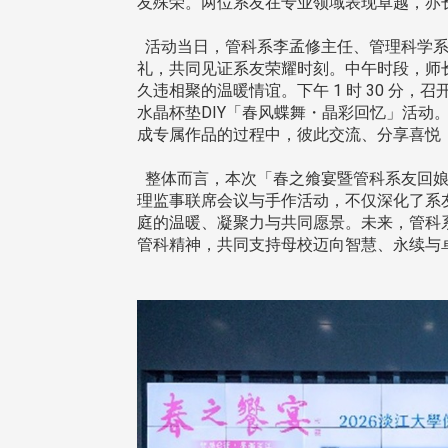
治大学主任秘书曾守正率队
十四载深耕校友情谊 校友
友殊荣。两位系友在专业领域表现卓越，亦
访校友处 深化校友工作交
执行长彭春阳荣退 校友感
共享实务经验
相伴同行
活动当日，管科系李孟修主任、管理科学系
礼，共同见证系友荣耀时刻。中午时段，师
久违相聚的温暖情谊。下午 1 时 30 分，
水晶杯垫DIY「春风蝶舞・晶彩回忆」活动
成专属作品的过程中，彼此交流、分享喜悦
整体而言，本次「春之飨宴暨管科系友回娘
理监事联席会议与手作活动，不仅深化了系
庭的温暖、凝聚力与共同愿景。未来，管科
管科精神，共同支持母校迈向智慧、永续与
治大学主任秘书、中文系校友
校友处执行长彭春阳于115年
守正，于115年6月2日(二)率政
30日(四)荣退，为其十四年来
大学校友服务相关同仁莅临本 ...
校友服务、凝聚海内外校友情 ...
 版 校友会活动 (海
2 版 校友会活动 (海
外、县市)
外、县市)
东校友会6月活动
台北市校友会6月份活动