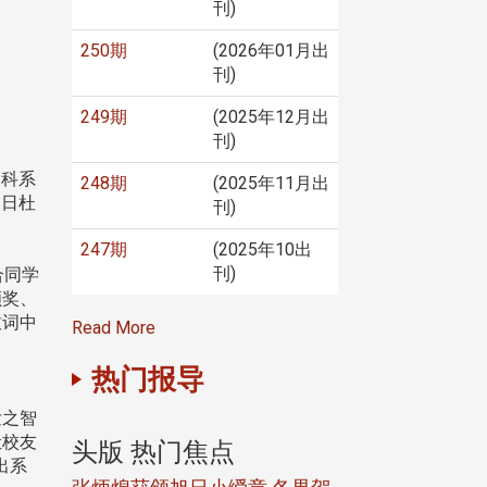
刊)
250期
(2026年01月出
刊)
249期
(2025年12月出
刊)
管科系
248期
(2025年11月出
春日杜
刊)
247期
(2025年10出
刊)
合同学
颁奖、
致词中
Read More
热门报导
发之智
让校友
头版 热门焦点
头版 热门焦
出系