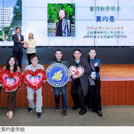
长 校友交流智慧治理凝聚向
理事会议 许宗由当选
心力
会长 并获授权承办
校友双年会
南加州校友会于115年6月2
台中市校友会于115年6月24日
在美国洛杉矶华侨文教服
，在
(三)举办拜会台中市政府活动。参
（洛侨文化中心）会议室召
玲学
访团由母校战略所所长李大中、 ...
...
3 版 校友会活动 (系
3 版 校友会活动 
所、其他)
所、其他)
聚
【校友来访】香港校友会前会
邱孝贤接任跨业合作协
友黄旳曼学姐
长叶雅琴、杜天宝学长
届理事长