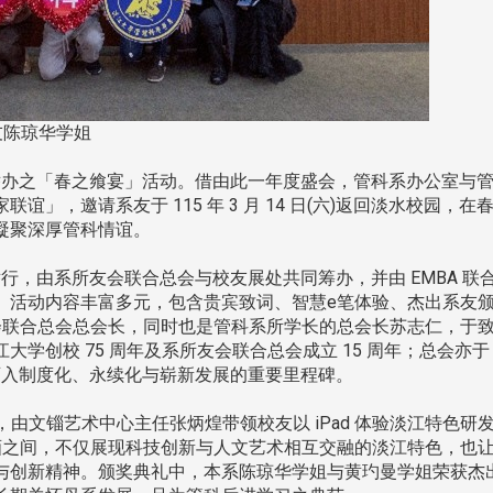
系友陈琼华学姐
办之「春之飨宴」活动。借由此一年度盛会，管科系办公室与
」，邀请系友于 115 年 3 月 14 日(六)返回淡水校园，在
凝聚深厚管科情谊。
，由系所友会联合总会与校友展处共同筹办，并由 EMBA 联
。活动内容丰富多元，包含贵宾致词、智慧e笔体验、杰出系友
会联合总会总会长，同时也是管科系所学长的总会长苏志仁，于
学创校 75 周年及系所友会联合总会成立 15 周年；总会亦于
织迈入制度化、永续化与崭新发展的重要里程碑。
由文锱艺术中心主任张炳煌带领校友以 iPad 体验淡江特色研
画之间，不仅展现科技创新与人文艺术相互交融的淡江特色，也
头版 热门焦点
头版 热门焦点
与创新精神。颁奖典礼中，本系陈琼华学姐与黄玓曼学姐荣获杰