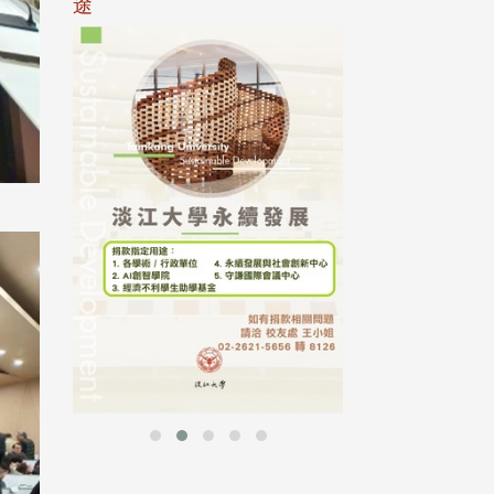
途
母校配合「个人资
行，并导入个资管
个人资料应尽善良
并于母校 ...