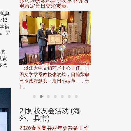
选案报部
张炳煌获颁旭日小绶章 各界贺
观势汇天下校友
聘范巽绿
电肯定台日交流贡献
颁奖典
延续
与幸福
晶、完
交流、
淡江大学推广教育处
大家
13日(六)举办「
传承
淡江大学文锱艺术中心主任、中
届开学典礼暨共识营，
15)年7
国文学学系教授张炳煌，日前荣获
事会于6月
日本政府颁发「旭日小绶章」，于
1 ...
(海
2 版 校友会活动 (海
2 版 校友会
外、县市)
外、县市)
5年年中
2026泰国曼谷双年会筹备工作
北加州校友会参