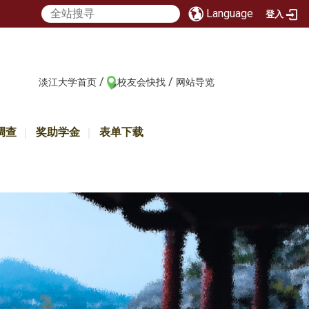
Language
登入
/
/
:::
淡江大学首页
校友会快找
网站导览
调查
奖助学金
表单下载