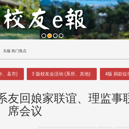
头版 热门焦点
外、县市)
3 版校友会活动 (系所、其他)
4版 捐款
系友回娘家联谊、理监事
席会议