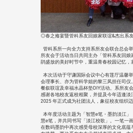
◎春之飨宴暨管科系友回娘家联谊&杰出
管科系所一向全力支持系所友会联合总会举
所友会于活动当日共同主办「管科系友回娘家联谊
鹃盛放的美好时节中，重温青春校园记忆，
本次活动于守谦国际会议中心有莲厅温馨举行
会理事长、亦为管科学姐的黎三凤担任司仪
餐叙联谊及幸福水晶杯垫DIY活动。系所友
感谢各地校友返校相聚，并提及今年适逢淡江大
2025 年正式成为社团法人，象征校友组
本年度活动主题为「智慧e笔・墨韵淡江」，
慧e笔，并共同书写「淡江校歌」。一笔一
头版 热门焦点
头版 热门焦点
在数码墨韵中再次感受母校深厚的文化底蕴