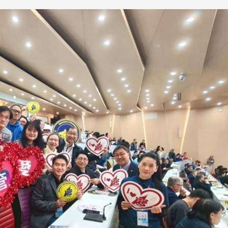
跨业合作协进会第二届第
香港校友会前会长叶雅琴学姐与
会
大会于6月5日下午7时，
杜天宝学长一家，于115年6月4日
日
园D508室举行，本校潘
(四)返校拜访校友处，受到校友 ...
..
长、 ...
消
4 版 捐款征信、其他消
4 版 捐款征信
息
息
欢迎使用「淡江大学校园征才
捐款芳名录