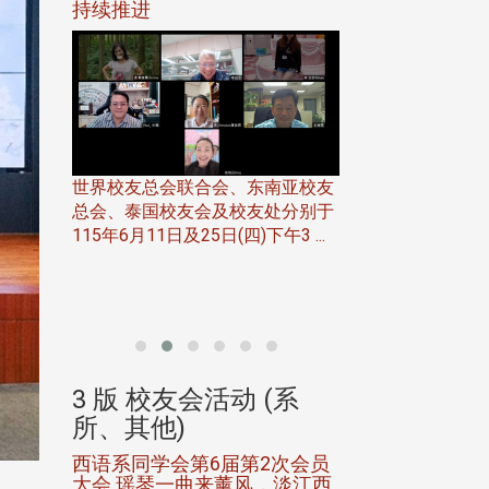
116年
持续推进
仲夏舞会 牛仔之
下届世界
欢
世界校友总会联合会、东南亚校友
总会、泰国校友会及校友处分别于
7日(日)
115年6月11日及25日(四)下午3 ...
务中心
北加州校友会于115
开115
晚，参加由北加州
联合会在Foster Ci ..
(系
3 版 校友会活动 (系
3 版 校友会
所、其他)
所、其他)
进会第2
西语系同学会第6届第2次会员
第一届淡韵杯歌
大会 瑶琴一曲来薰风，淡江西
赛公开抽籤 落