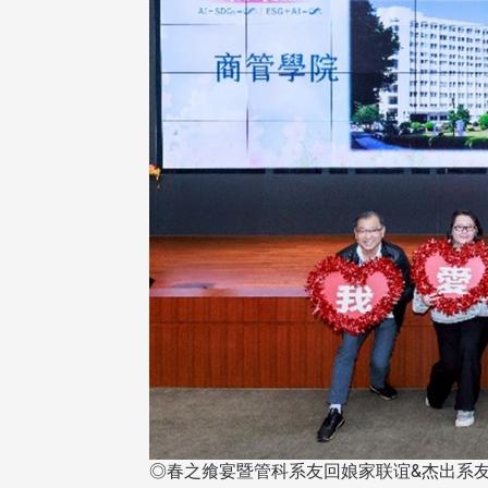
东校友会于115年6月10日(三)
台北市校友会于6月6日(六)举办
16日(二)，27名校友夥伴一同前
「新店瑠公圳知性健行活动」
中国宁夏省参访，活 ...
领队温明正学长与副领队吕惠
姐的精 ...
 版 校友会活动 (系
3 版 校友会活动 (系
所、其他)
所、其他)
机系友会第3届第4次理监事
风保系友会兰阳探梅漫游 齐
◎春之飨宴暨管科系友回娘家联谊&杰出系
议暨系友论坛
共谱初夏欢乐乐章