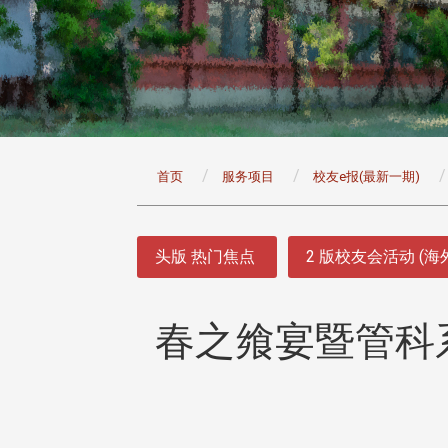
:::
首页
服务项目
校友e报(最新一期)
:::
头版 热门焦点
2 版校友会活动 (海
春之飨宴暨管科