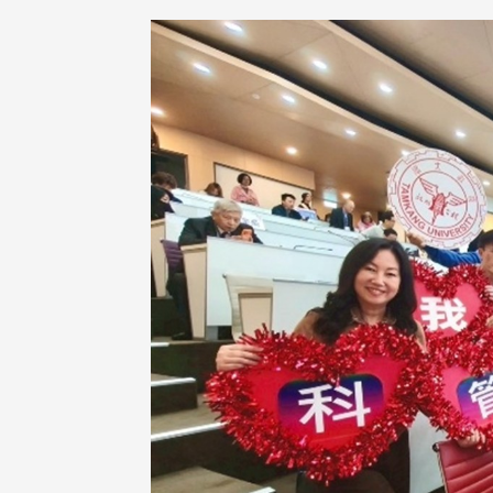
在连日大雨阴霾下，风保系友
在115年6月27日(六)举办的一
游，神奇迎来超幸运好天气。大 .
江大学电子与电机系友会于115
6月28日在台北校区盛大举办
无人科技与前瞻应用论坛」，特
请 ...
4 版 捐款征信、其他消
4 版 捐款征信、其他
息
息
友个人资料保护声明
欢迎订阅校友e报！