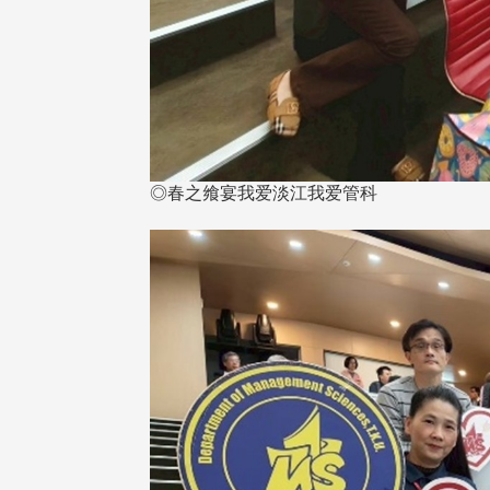
校配合「个人资料保护法」之施
，并导入个资管理，对于校友之
人资料应尽善良管理人之责任，
于母校 ...
◎春之飨宴我爱淡江我爱管科