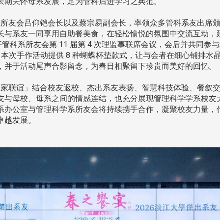
处
校友处新任执行长武士戎上
淡江大学董事会议改
长期关怀母系发展，足为管科后进学习之典范。
念
任 携手校友共创淡江新里程
聘任许辉煌为校长 新
董事
所友会吕仰铠会长以及蔡宗易副会长，率领众多管科系友出席
长与系友一同享用自助餐美食，在轻松愉悦的氛围中交流互动，
召开管科系所友会第 11 届第 4 次理监事联席会议，会后并共同参
。本次手作活动提供 8 种蝴蝶杯垫款式，让与会者在细心铺排水
，并于活动尾声合影留念，为春日相聚留下珍贵而美好的回忆。
家联谊」结合校友返校、杰出系友表扬、智慧科技体验、餐叙
友与母校、母系之间的情感连结，也充分展现管理科学学系校友
系办公室与管理科学系所友会将持续携手合作，凝聚校友力量，
淡江大学于115年7月30日(四)举
卓越发展。
办布达暨单位主管交接典礼。115
7月
本校校长葛焕昭将于今(1
学年度校友服务暨资源发展 ...
深耕
月31日(五)任期届满。董
24日(三)下午5时 ...
2 版 校友会活动 (海
2 版 校友会活动 
外、县市)
外、县市)
台中市校友会拜会卢秀燕市
南加州校友会召开11