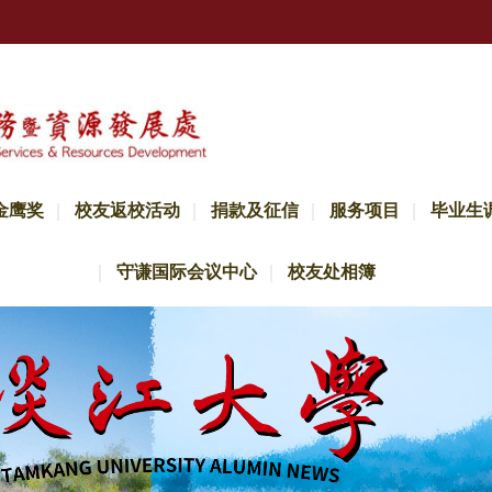
金鹰奖
校友返校活动
捐款及征信
服务项目
毕业生
守谦国际会议中心
校友处相簿