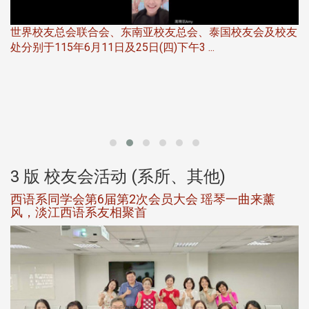
世界校友总会联合会、东南亚校友总会、泰国校友会及校友
服
处分别于115年6月11日及25日(四)下午3 ...
北
大
3 版 校友会活动 (系所、其他)
西语系同学会第6届第2次会员大会 瑶琴一曲来薰
风，淡江西语系友相聚首