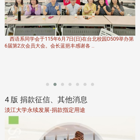
，
西语系同学会于115年6月7日(日)在台北校园D509举办第
6届第2次会员大会。会长蓝挹丰感谢各 ...
第
4 版 捐款征信、其他消息
淡江大学永续发展-捐款指定用途