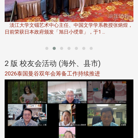
淡
下
淡江大学文锱艺术中心主任、中国文学学系教授张炳煌，
日前荣获日本政府颁发「旭日小绶章」，于1 ...
董
2 版 校友会活动 (海外、县市)
选
2026泰国曼谷双年会筹备工作持续推进
5