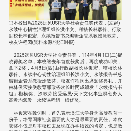
◎本校出席2025远见USR大学社会责任奖代表，(左起)
永续中心韧性治理组组长洪小文、稽核长林彦伶、行政
副校长林俊宏、永续报告书总编辑企管系教授涂敏芬、
校友许程闵(资料来源/淡江时报)
2025远见USR大学社会责任奖，114年4月1日(二)揭
晓得奖名单，本校继去年首度获奖后，再度成功叩关，
拿下2奖，4月8日(四)由行政副校长林俊宏、稽核长林
彦伶、永续中心韧性治理组组长洪小文、永续报告书总
编辑企管系教授涂敏芬、校友许程闵出席颁奖典礼，并
由林俊宏接受教育部政务次长叶丙成颁发「永续报告书
组」楷模奖、涂敏芬接受远见•天下文化事业群创办人
高希均颁发「永续课程组」绩优奖。
林俊宏在致词时，首先表示淡江大学身为高等教育一
份子，培育国家社会需要的人才是最重要的责任。本次
获奖不仅是对本校过去及现在办学绩效的肯定，也是激