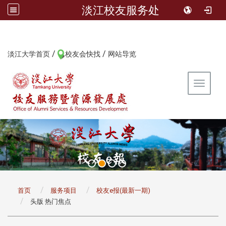
淡江校友服务处
/
/
:::
淡江大学首页
校友会快找
网站导览
Toggle 
:::
首页
服务项目
校友e报(最新一期)
头版 热门焦点