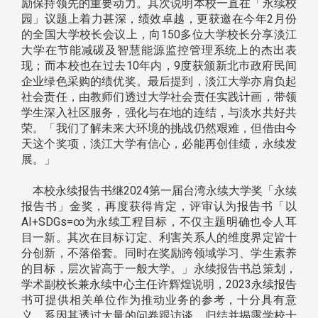
励保持领先的重要动力。其次说明本校一直在「永续校
园」议题上着力甚深，绩效卓越，更获邀在今年2月份
的全国大学校长会议上，向150多位大学校长分享淡江
大学在节能减碳及智慧能源监控管理系统上的杰出表
现；而本校也在过去10年内，9度获颁新北巿政府民间
企业绿色采购的绩优奖。最后提到，淡江大学亦肩负起
社会责任，由教师们透过大学社会责任实践计画，带领
学生深入社区服务，强化与在地的连结，与淡水共好共
荣。「我们了解未来大环境的挑战仍然艰难，但借由今
天这个奖项，淡江大学有信心，必能再创佳绩，永续发
展。」
​​​​​​​ 本校永续报告书继2024第一届台湾永续大学奖「永续
报告书」金奖，再度获得肯定，评审认为报告书「以
AI+SDGs=∞为永续工程目标，不仅主题明确也令人耳
目一新。其次在目标订定、利害关系人的维度界定皆十
分创新，不落俗套。同时在奖励跨领域学习、学生素养
的目标，层次皆高于一般大学。」永续报告书总策划，
学术副校长兼永续中心主任许辉煌说明，2023永续报告
书可提供相关单位作为推动业务的参考，十分具有意
义，系因其透过大量的问卷跟访谈，归结并揭露学校十