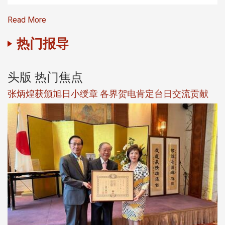
Read More
热门报导
头版 热门焦点
新
张炳煌获颁旭日小绶章 各界贺电肯定台日交流贡献