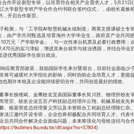
合作开设新型专班，以培育符合相关产业需求人才，5月21日(
淡江大学新型专班产学合作合约书联合签约仪式」，由校长葛焕
书，开启合作新页。
检测」与「工学院AI智慧机械永续制造」两英文授课硕士专
导向，由产学共同甄选及培育海外大学毕业生，政府及产业共同
高10万元「产学助学金」，与一次性来台机票及必要行政费用；
7,470元的实习津贴，增进其来台就学与就业诱因，并结合毕业
促进优秀国际学生留台就业。
响应教育部政策，鼓励国际学生来台暨留台，目前社会面临少
班将可减缓对大学招生的影响，同时协助企业培育人才，更能
他也期许本校及企业能持续密切合作，共同创造最好的绩效。
董事长馀维斌、金鹰校友宜鼎国际董事长简川胜、物理所校友
简世宗、校友企业五百户科技副总经理许云翔、机械系校友先
麟、根基营造总经理黄义芳以及丰誉联合工程副总经理陈仁崇
谢淡江邀约开设专班，企业也将积极配合共同培育人才。代表
业后共同合作解决企业面临问题，未来将强化与母校连结与合
头版 热门焦点
头版 热门焦点
https://tkutimes.tku.edu.tw/dtl.aspx?no=57834
)