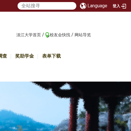
Language
登入
/
/
:::
淡江大学首页
校友会快找
网站导览
调查
奖助学金
表单下载