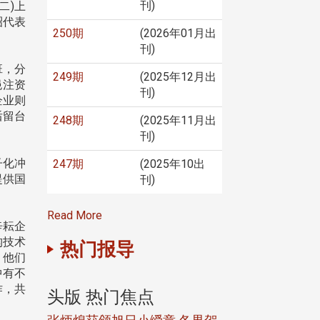
刊)
二)上
昭代表
250期
(2026年01月出
刊)
班，分
249期
(2025年12月出
挹注资
刊)
企业则
后留台
248期
(2025年11月出
刊)
子化冲
247期
(2025年10出
提供国
刊)
Read More
辛耘企
构技术
热门报导
。他们
中有不
作，共
头版 热门焦点
头版 热门焦