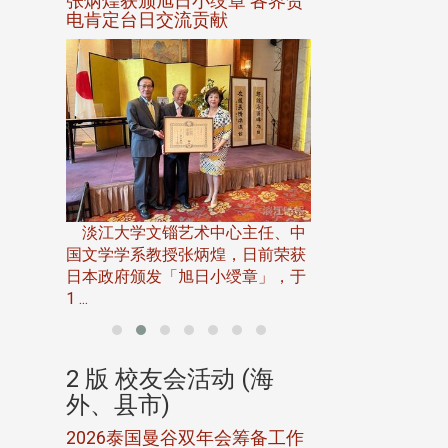
选案报部
张炳煌获颁旭日小绶章 各界贺
观势汇天下校友
聘范巽绿
电肯定台日交流贡献
淡江大学推广教育处
13日(六)举办「
淡江大学文锱艺术中心主任、中
届开学典礼暨共识营，
15)年7
国文学学系教授张炳煌，日前荣获
事会于6月
日本政府颁发「旭日小绶章」，于
1 ...
(海
2 版 校友会活动 (海
2 版 校友会
外、县市)
外、县市)
5年年中
2026泰国曼谷双年会筹备工作
北加州校友会参