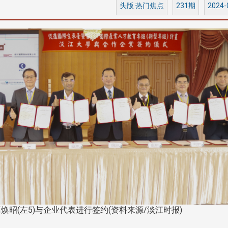
头版 热门焦点
231期
2024-
昭(左5)与企业代表进行签约(资料来源/淡江时报)