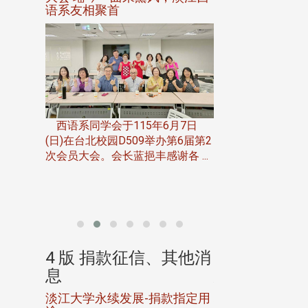
语系友相聚首
正、公开竞赛精
一次会员
在台北校
西语系同学会于115年6月7日
伯申研发
(日)在台北校园D509举办第6届第2
次会员大会。会长蓝挹丰感谢各 ...
由社团法人淡江大
合总会主办的「淡
韵杯歌唱大赛」，于11
、其他消
4 版 捐款征信、其他消
4 版 捐款
息
息
淡江大学永续发展-捐款指定用
校友个人资料保