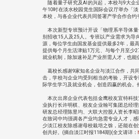
随着量子研究及AI的兴起，本校与9大企业
午10时在淡水校园觉生国际会议厅举办「
本校，与各企业代表共同签署产学合作合约
本次新型专班预计开设「物理系半导体量子
别招收15人及25人。专班以产业需求为
源，每位学生由国发基金提供最多2年，最
提供每个月生活津贴1万元、与每个月至少2
就业机制，除加速补足产业所需人才，也能
葛校长感谢9家知名企业与淡江合作，共同
击，学校与企业均受到相当的考验，开设专
际学生学习及就业机会，创造四赢的机会。
本次出席企业代表包括金鹰校友宜特科技
业执行长许明棋、校友企业翰可集团总经理
研发总经理陈昱均、大联大控股人资长李昭
在致词中均强调各产业均急需专业人才，感
少淡江校友除感谢母校栽培之馀，还能在创
头版 热门焦点
头版 热门焦点
创共好。(摘自淡江时报1184期)(全文请详：