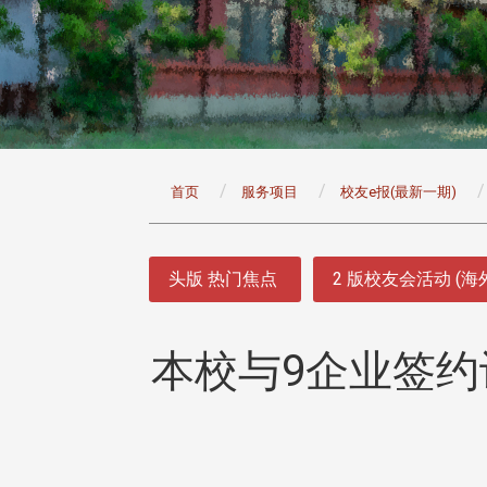
:::
首页
服务项目
校友e报(最新一期)
:::
头版 热门焦点
2 版校友会活动 (海
本校与9企业签约