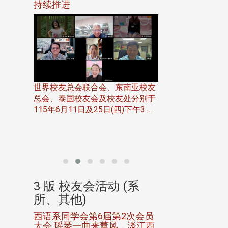
116年
持续推进
仲夏舞会 牛仔之
下届世界
欢
世界校友总会联合会、东南亚校友
总会、泰国校友会及校友处分别于
7日(日)
115年6月11日及25日(四)下午3 ...
务中心
北加州校友会于115
开115
晚，参加由北加州
联合会在Foster Ci ..
(系
3 版 校友会活动 (系
3 版 校友会
所、其他)
所、其他)
进会第2
西语系同学会第6届第2次会员
第一届淡韵杯歌
大会 瑶琴一曲来薰风，淡江西
赛公开抽籤 落