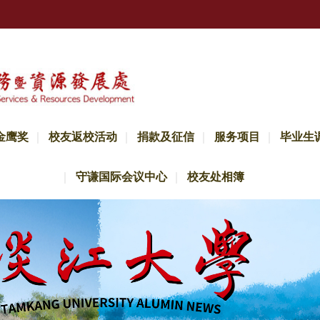
金鹰奖
校友返校活动
捐款及征信
服务项目
毕业生
守谦国际会议中心
校友处相簿