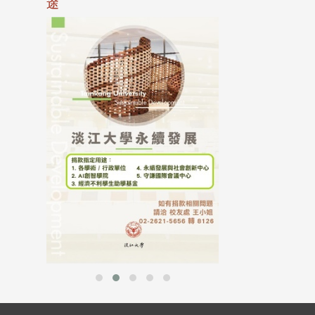
途
母校配合「个人资
行，并导入个资管
个人资料应尽善良
并于母校 ...