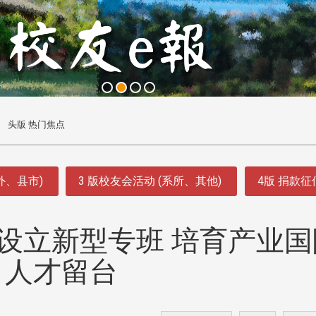
头版 热门焦点
外、县市)
3 版校友会活动 (系所、其他)
4版 捐款
设立新型专班 培育产业国
人才留台