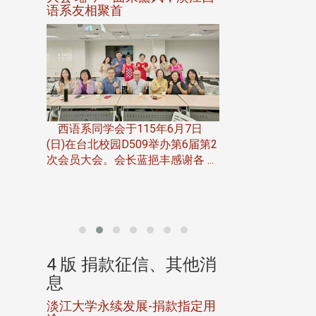
语系友相聚首
正、公开竞赛精
一次会员
在台北校
西语系同学会于115年6月7日
伯申研发
(日)在台北校园D509举办第6届第2
次会员大会。会长蓝挹丰感谢各 ...
由社团法人淡江大
合总会主办的「淡
韵杯歌唱大赛」，于11
、其他消
4 版 捐款征信、其他消
4 版 捐款
息
息
淡江大学永续发展-捐款指定用
校友个人资料保