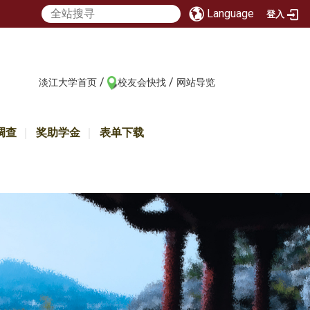
Language
登入
/
/
:::
淡江大学首页
校友会快找
网站导览
调查
奖助学金
表单下载