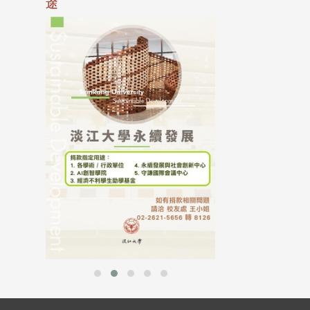
途
母校配合「个人资
行，并导入个资管
个人资料应尽善良
并于母校 ...