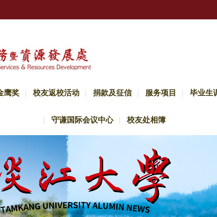
金鹰奖
校友返校活动
捐款及征信
服务项目
毕业生
守谦国际会议中心
校友处相簿