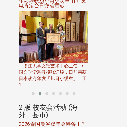
选案报部
张炳煌获颁旭日小绶章 各界贺
观势汇天下校友
聘范巽绿
电肯定台日交流贡献
淡江大学推广教育处
13日(六)举办「
淡江大学文锱艺术中心主任、中
届开学典礼暨共识营，
15)年7
国文学学系教授张炳煌，日前荣获
事会于6月
日本政府颁发「旭日小绶章」，于
1 ...
(海
2 版 校友会活动 (海
2 版 校友会
外、县市)
外、县市)
5年年中
2026泰国曼谷双年会筹备工作
北加州校友会参