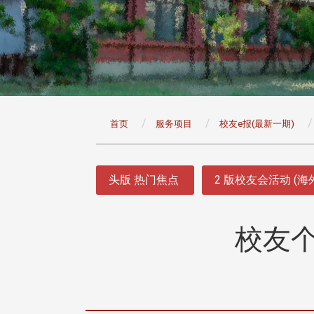
:::
首页
服务项目
校友e报(最新一期)
:::
头版 热门焦点
2 版校友会活动 (海
校友