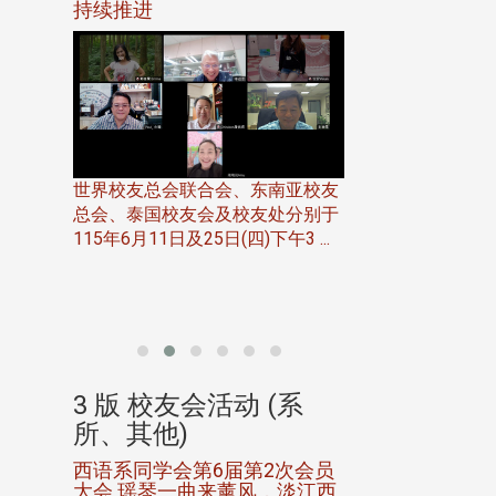
116年
持续推进
仲夏舞会 牛仔之
下届世界
欢
世界校友总会联合会、东南亚校友
总会、泰国校友会及校友处分别于
7日(日)
115年6月11日及25日(四)下午3 ...
务中心
北加州校友会于115
开115
晚，参加由北加州
联合会在Foster Ci ..
(系
3 版 校友会活动 (系
3 版 校友会
所、其他)
所、其他)
进会第2
西语系同学会第6届第2次会员
第一届淡韵杯歌
大会 瑶琴一曲来薰风，淡江西
赛公开抽籤 落