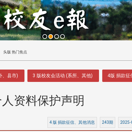
头版 热门焦点
外、县市)
3 版校友会活动 (系所、其他)
4版 捐款
个人资料保护声明
4 版 捐款征信、其他消息
243期
2025-