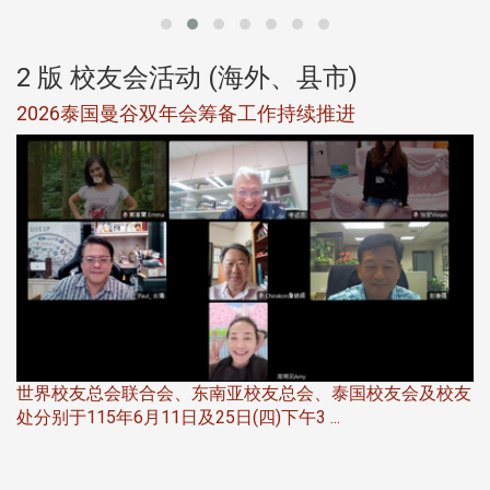
2 版 校友会活动 (海外、县市)
选
2026泰国曼谷双年会筹备工作持续推进
5
世界校友总会联合会、东南亚校友总会、泰国校友会及校友
服
处分别于115年6月11日及25日(四)下午3 ...