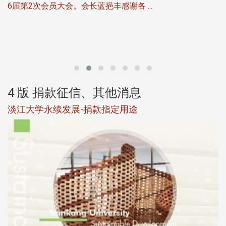
6届第2次会员大会。会长蓝挹丰感谢各 ...
第
4 版 捐款征信、其他消息
淡江大学永续发展-捐款指定用途
于