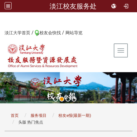
淡江校友服务处
/
/
:::
淡江大学首页
校友会快找
网站导览
Toggle 
:::
首页
服务项目
校友e报(最新一期)
头版 热门焦点