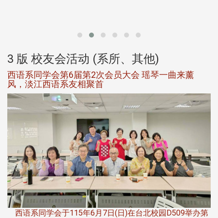
北
大
3 版 校友会活动 (系所、其他)
西语系同学会第6届第2次会员大会 瑶琴一曲来薰
风，淡江西语系友相聚首
，
西语系同学会于115年6月7日(日)在台北校园D509举办第