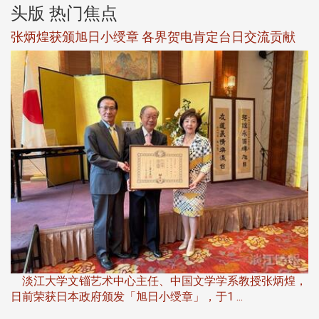
头版 热门焦点
新
张炳煌获颁旭日小绶章 各界贺电肯定台日交流贡献
淡
下
淡江大学文锱艺术中心主任、中国文学学系教授张炳煌，
日前荣获日本政府颁发「旭日小绶章」，于1 ...
董