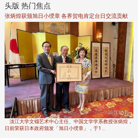
头版 热门焦点
新
张炳煌获颁旭日小绶章 各界贺电肯定台日交流贡献
淡
下
淡江大学文锱艺术中心主任、中国文学学系教授张炳煌，
日前荣获日本政府颁发「旭日小绶章」，于1 ...
董