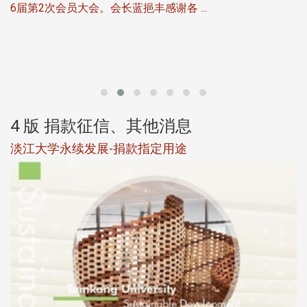
6届第2次会员大会。会长蓝挹丰感谢各 ...
第
4 版 捐款征信、其他消息
淡江大学永续发展-捐款指定用途
于