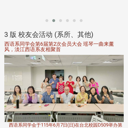
北
大
3 版 校友会活动 (系所、其他)
西语系同学会第6届第2次会员大会 瑶琴一曲来薰
风，淡江西语系友相聚首
，
西语系同学会于115年6月7日(日)在台北校园D509举办第