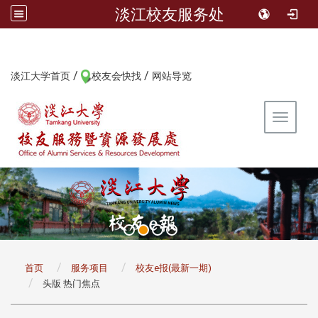
淡江校友服务处
/
/
:::
淡江大学首页
校友会快找
网站导览
Toggle 
:::
首页
服务项目
校友e报(最新一期)
头版 热门焦点