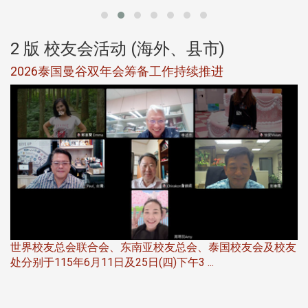
2 版 校友会活动 (海外、县市)
选
2026泰国曼谷双年会筹备工作持续推进
5
世界校友总会联合会、东南亚校友总会、泰国校友会及校友
服
处分别于115年6月11日及25日(四)下午3 ...