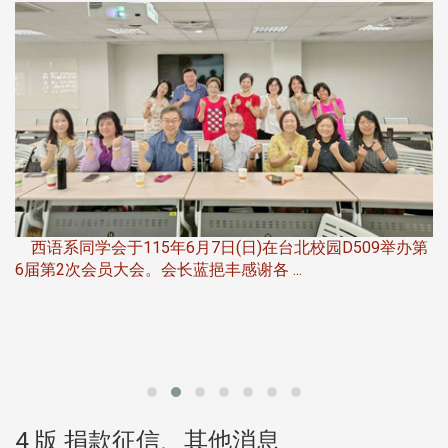
，
西语系同学会于115年6月7日(日)在台北校园D509举办第
6届第2次会员大会。会长蓝挹丰感谢各 ...
第
4 版 捐款征信、其他消息