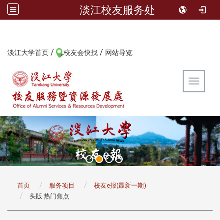
淡江校友服务处
/
/
:::
淡江大学首页
校友会快找
网站导览
Toggle 
:::
首页
服务项目
校友e报(最新一期)
头版 热门焦点