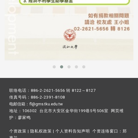
联络电话：886-2-2621-5656 转 8122～8127
传真号码：886-2-2391-8108
电邮信箱：fl@gms.tku.edu.tw
地址：106302 台北市大安区金华街199巷5号506室 网页维
护：
廖家鸣​
个资政策
|
隐私权政策
|
个人资料告知声明
个资连络窗口：
郑
惠兰