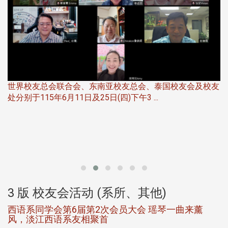
世界校友总会联合会、东南亚校友总会、泰国校友会及校友
服
处分别于115年6月11日及25日(四)下午3 ...
北
大
3 版 校友会活动 (系所、其他)
西语系同学会第6届第2次会员大会 瑶琴一曲来薰
风，淡江西语系友相聚首