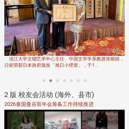
淡
下
淡江大学文锱艺术中心主任、中国文学学系教授张炳煌，
日前荣获日本政府颁发「旭日小绶章」，于1 ...
董
2 版 校友会活动 (海外、县市)
选
2026泰国曼谷双年会筹备工作持续推进
5