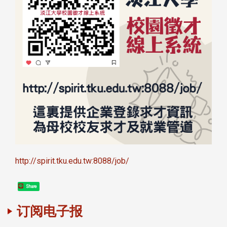
http://spirit.tku.edu.tw:8088/job/
Share
订阅电子报