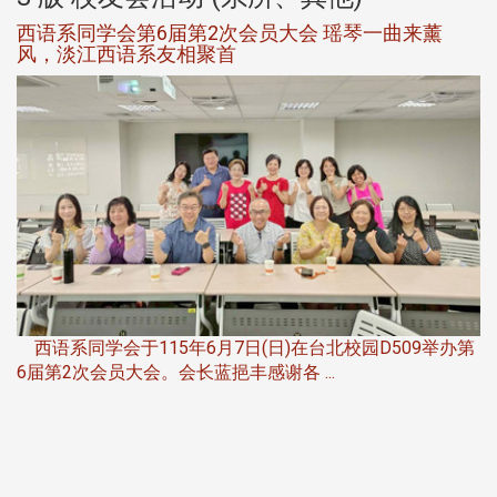
西语系同学会第6届第2次会员大会 瑶琴一曲来薰
风，淡江西语系友相聚首
，
西语系同学会于115年6月7日(日)在台北校园D509举办第
6届第2次会员大会。会长蓝挹丰感谢各 ...
第