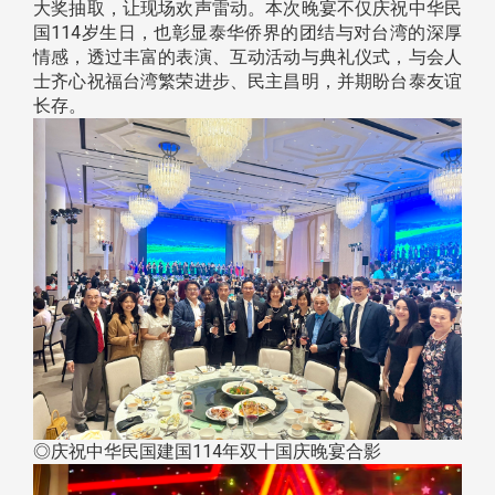
大奖抽取，让现场欢声雷动。本次晚宴不仅庆祝中华民
国114岁生日，也彰显泰华侨界的团结与对台湾的深厚
情感，透过丰富的表演、互动活动与典礼仪式，与会人
士齐心祝福台湾繁荣进步、民主昌明，并期盼台泰友谊
长存。
◎庆祝中华民国建国114年双十国庆晚宴合影