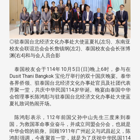
◎驻泰国台北经济文化办事处大使蓝夏礼(左5)、东南亚
校友会联谊总会会长詹镇纲(左2)、泰国校友会会长张博
渊(右4)和与会人员合影
泰国校友会于114年10月5日(日)晚上6时，参与在
Dusit Thani Bangkok 宝伦厅举行的双十国庆晚宴。泰华
各界侨领、驻泰国台北经济文化办事处官员及社团代表
齐聚一堂，共庆中华民国114岁华诞。晚宴由泰国中华
会馆理事长陈鸿彰与驻泰国台北经济文化办事处大使蓝
夏礼致词热闹开场。
陈鸿彰表示，112年前国父孙中山先生三度来到泰
国，为救国革命事业奋斗，并成立同盟会分会，也就是
中华会馆的前身。回顾1911年广州起义与武昌起义，陈
鸿彰强调，今夜聚首一堂，就是为了庆祝中华民国114