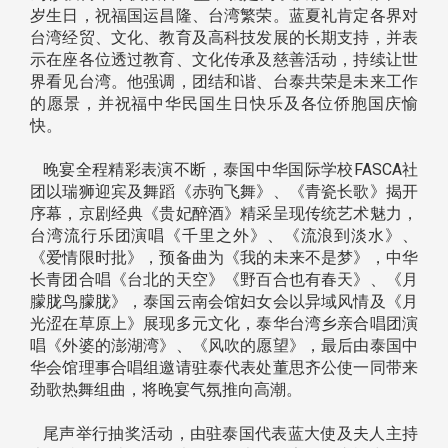
岁生日，祝福国运昌隆、台湾繁荣。蓝夏礼肯定各界对
台湾经贸、文化、教育及高科技发展的长期支持，并表
示在座各位透过教育、文化传承及慈善活动，持续让世
界看见台湾。他强调，团结和谐、台泰共荣是未来工作
的愿景，并祝福中华民国生日快乐及各位侨胞国庆愉
快。
晚宴全程精彩表演不断，泰国中华国际学校FASCA社
团以瑞狮迎宾及舞蹈《赤驹飞舞》、《青瓷长歌》揭开
序幕，京剧经典《贵妃醉酒》精采呈现传统艺术魅力，
台湾流行乐团演唱《千里之外》、《流浪到淡水》、
《爱情限时批》，预备曲为《我的未来不是梦》，中华
长青团合唱《台北的天空》《野百合也有春天》、《月
朦胧鸟朦胧》，泰国云南会馆妇女会以异域风情及《月
光涩在草原上》展现多元文化，泰华台湾乡亲合唱团演
唱《外婆的澎湖湾》、《风吹的愿望》，最后由泰国中
华会馆理事合唱组邀请驻泰代表处董思齐公使一同带来
劲歌热舞组曲，将晚宴气氛推向高潮。
尾声举行抽奖活动，由驻泰国代表蓝大使及夫人主持