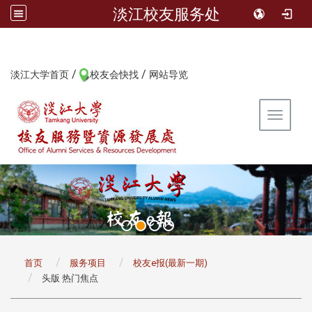
淡江校友服务处
/
/
:::
淡江大学首页
校友会快找
网站导览
Toggle 
:::
首页
服务项目
校友e报(最新一期)
头版 热门焦点