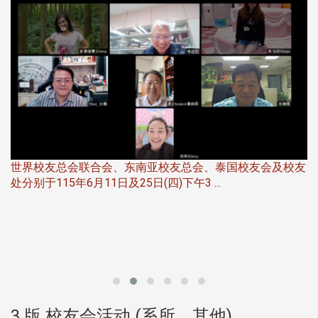
世界校友总会联合会、东南亚校友总会、泰国校友会及校友
服
处分别于115年6月11日及25日(四)下午3 ...
北
大
3 版 校友会活动 (系所、其他)