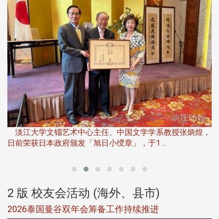
淡
下
淡江大学文锱艺术中心主任、中国文学学系教授张炳煌，
日前荣获日本政府颁发「旭日小绶章」，于1 ...
董
2 版 校友会活动 (海外、县市)
选
2026泰国曼谷双年会筹备工作持续推进
5