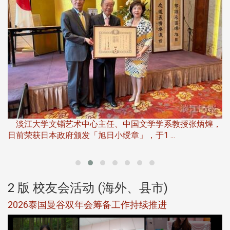
淡
下
淡江大学文锱艺术中心主任、中国文学学系教授张炳煌，
日前荣获日本政府颁发「旭日小绶章」，于1 ...
董
2 版 校友会活动 (海外、县市)
选
2026泰国曼谷双年会筹备工作持续推进
5