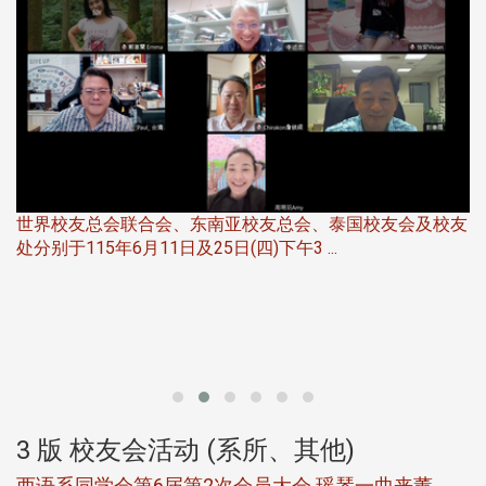
世界校友总会联合会、东南亚校友总会、泰国校友会及校友
服
处分别于115年6月11日及25日(四)下午3 ...
北
大
3 版 校友会活动 (系所、其他)
西语系同学会第6届第2次会员大会 瑶琴一曲来薰