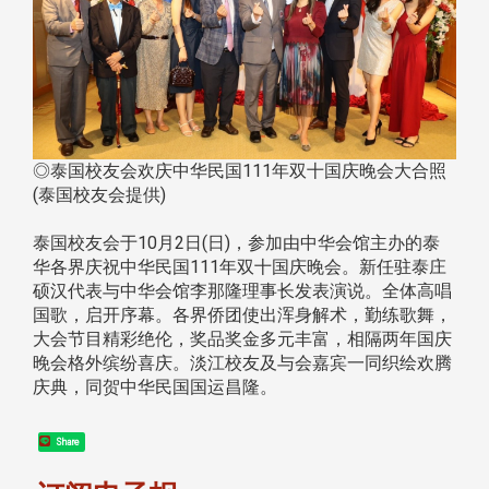
◎泰国校友会欢庆中华民国111年双十国庆晚会大合照
(泰国校友会提供)
泰国校友会于10月2日(日)，参加由中华会馆主办的泰
华各界庆祝中华民国111年双十国庆晚会。新任驻泰庄
硕汉代表与中华会馆李那隆理事长发表演说。全体高唱
国歌，启开序幕。各界侨团使出浑身解术，勤练歌舞，
大会节目精彩绝伦，奖品奖金多元丰富，相隔两年国庆
晚会格外缤纷喜庆。淡江校友及与会嘉宾一同织绘欢腾
庆典，同贺中华民国国运昌隆。
Share