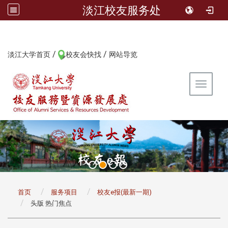
淡江校友服务处
/
/
:::
淡江大学首页
校友会快找
网站导览
Toggle 
:::
首页
服务项目
校友e报(最新一期)
头版 热门焦点