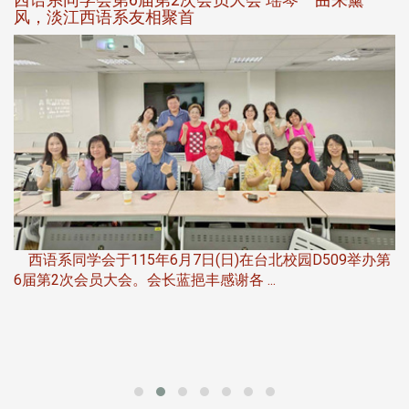
风，淡江西语系友相聚首
，
西语系同学会于115年6月7日(日)在台北校园D509举办第
6届第2次会员大会。会长蓝挹丰感谢各 ...
第