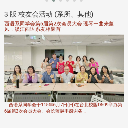
3 版 校友会活动 (系所、其他)
西语系同学会第6届第2次会员大会 瑶琴一曲来薰
风，淡江西语系友相聚首
，
西语系同学会于115年6月7日(日)在台北校园D509举办第
6届第2次会员大会。会长蓝挹丰感谢各 ...