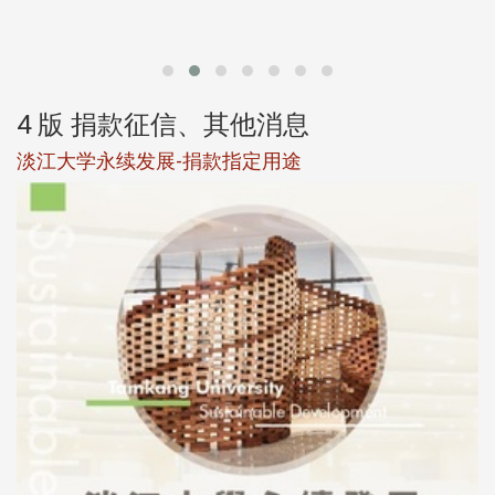
第
4 版 捐款征信、其他消息
淡江大学永续发展-捐款指定用途
于