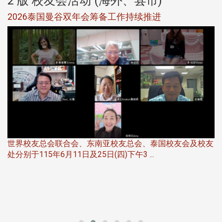
2 版 校友会活动 (海外、县市)
选
2026泰国曼谷双年会筹备工作持续推进
5
世界校友总会联合会、东南亚校友总会、泰国校友会及校友
服
处分别于115年6月11日及25日(四)下午3 ...
北
大