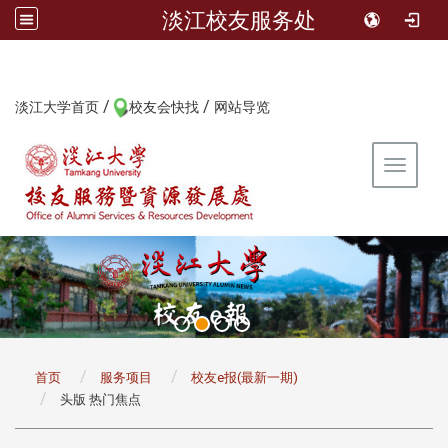
淡江校友服务处
/
/
:::
淡江大学首页
校友会快找
网站导览
Toggle 
:::
首页
服务项目
校友e报(最新一期)
头版 热门焦点