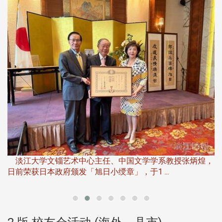
淡
下
淡江大学文锱艺术中心主任、中国文学学系教授张炳煌，
日前荣获日本政府颁发「旭日小绶章」，于1 ...
董