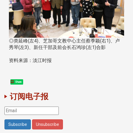
◎类延峰(左4)、芝加哥文教中心主任蔡季颖(右1)、卢
秀琴(左3)、新任干部及前会长石鸿珍(左1)合影
资料来源：淡江时报
Share
订阅电子报