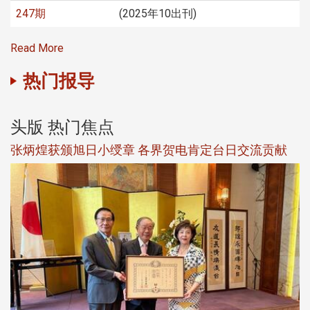
247期
(2025年10出刊)
Read More
热门报导
头版 热门焦点
新
张炳煌获颁旭日小绶章 各界贺电肯定台日交流贡献