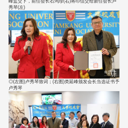
峰监交下，前任会长石鸿珍(右)将印信交给新任会长卢
秀琴(左)
◎(左图)卢秀琴致词；(右图)类延峰颁发会长当选证书予
卢秀琴