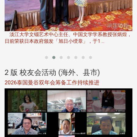
淡
下
淡江大学文锱艺术中心主任、中国文学学系教授张炳煌，
日前荣获日本政府颁发「旭日小绶章」，于1 ...
董
2 版 校友会活动 (海外、县市)
选
2026泰国曼谷双年会筹备工作持续推进
5