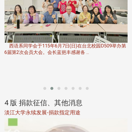
，
西语系同学会于115年6月7日(日)在台北校园D509举办第
6届第2次会员大会。会长蓝挹丰感谢各 ...
第
4 版 捐款征信、其他消息
淡江大学永续发展-捐款指定用途