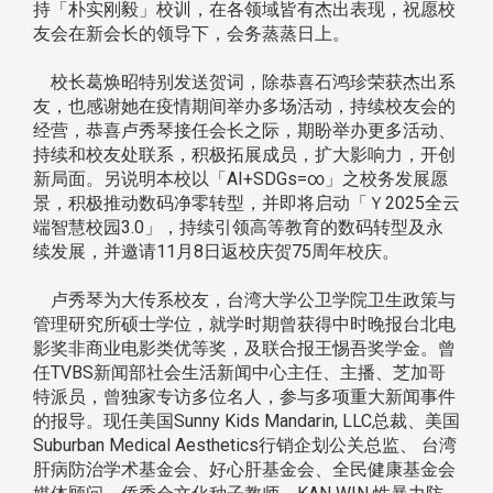
持「朴实刚毅」校训，在各领域皆有杰出表现，祝愿校
友会在新会长的领导下，会务蒸蒸日上。
校长葛焕昭特别发送贺词，除恭喜石鸿珍荣获杰出系
友，也感谢她在疫情期间举办多场活动，持续校友会的
经营，恭喜卢秀琴接任会长之际，期盼举办更多活动、
持续和校友处联系，积极拓展成员，扩大影响力，开创
新局面。另说明本校以「AI+SDGs=∞」之校务发展愿
景，积极推动数码净零转型，并即将启动「Ｙ2025全云
端智慧校园3.0」，持续引领高等教育的数码转型及永
续发展，并邀请11月8日返校庆贺75周年校庆。
卢秀琴为大传系校友，台湾大学公卫学院卫生政策与
管理研究所硕士学位，就学时期曾获得中时晚报台北电
影奖非商业电影类优等奖，及联合报王惕吾奖学金。曾
任TVBS新闻部社会生活新闻中心主任、主播、芝加哥
特派员，曾独家专访多位名人，参与多项重大新闻事件
的报导。现任美国Sunny Kids Mandarin, LLC总裁、美国
Suburban Medical Aesthetics行销企划公关总监、 台湾
肝病防治学术基金会、好心肝基金会、全民健康基金会