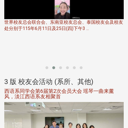
世界校友总会联合会、东南亚校友总会、泰国校友会及校友
服
处分别于115年6月11日及25日(四)下午3 ...
北
大
3 版 校友会活动 (系所、其他)
西语系同学会第6届第2次会员大会 瑶琴一曲来薰
风，淡江西语系友相聚首