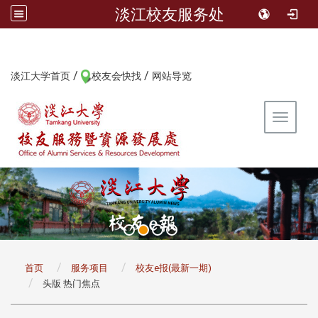
淡江校友服务处
/
/
:::
淡江大学首页
校友会快找
网站导览
Toggle 
:::
首页
服务项目
校友e报(最新一期)
头版 热门焦点