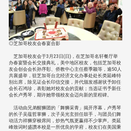
◎芝加哥校友会春宴合影
芝加哥校友会于3月23日(日)，在芝加哥名轩餐厅举
办春宴暨会长交接典礼，美中地区校友，包括芝加哥校
友会创会会长孙序彰、侨教中心主任蔡季颖等，逾50人
共襄盛举，驻芝加哥台北经济文化办事处处长类延峰特
别出席，除见证会长印信交接，并代颁发感谢状予卸任
会长石鸿珍，表彰她对校友会的贡献；当选证书予新任
会长卢秀琴，期许她带领校友会迈向新的里程碑。
活动由兄弟醒狮团的「舞狮采青」揭开序幕，卢秀琴
的长子吴蕴哲掌狮，次子吴光玄担任鼓手，与团员们舞
动活力祥狮穿梭席间，炒热气氛更赢得不少掌声。类延
峰致词时盛讚本校是一所优良的学府，校友们在美国秉