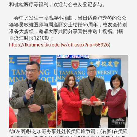
和健检医疗等福利，欢迎与会校友登记参与。
会中另发生一段温馨小插曲，当日适逢卢秀琴的公公
婆婆吴敏雄医师与周逸丽女士结婚56周年，校友会特别
准备大蛋糕，邀请大家共同分享喜悦并送上祝福。(摘
自淡江时报1210期：
https://tkutimes.tku.edu.tw/dtl.aspx?no=58926
)
◎(左图)驻芝加哥办事处处长类延峰致词；(右图)在类延