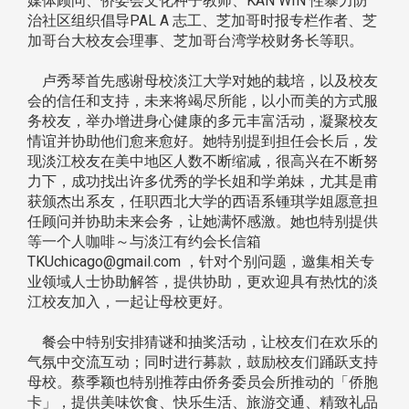
媒体顾问、侨委会文化种子教师、KAN WIN 性暴力防
治社区组织倡导PAL A 志工、芝加哥时报专栏作者、芝
加哥台大校友会理事、芝加哥台湾学校财务长等职。
卢秀琴首先感谢母校淡江大学对她的栽培，以及校友
会的信任和支持，未来将竭尽所能，以小而美的方式服
务校友，举办增进身心健康的多元丰富活动，凝聚校友
情谊并协助他们愈来愈好。她特别提到担任会长后，发
现淡江校友在美中地区人数不断缩减，很高兴在不断努
力下，成功找出许多优秀的学长姐和学弟妹，尤其是甫
获颁杰出系友，任职西北大学的西语系锺琪学姐愿意担
任顾问并协助未来会务，让她满怀感激。她也特别提供
等一个人咖啡～与淡江有约会长信箱
TKUchicago@gmail.com ，针对个别问题，邀集相关专
业领域人士协助解答，提供协助，更欢迎具有热忱的淡
江校友加入，一起让母校更好。
餐会中特别安排猜谜和抽奖活动，让校友们在欢乐的
气氛中交流互动；同时进行募款，鼓励校友们踊跃支持
母校。蔡季颖也特别推荐由侨务委员会所推动的「侨胞
卡」，提供美味饮食、快乐生活、旅游交通、精致礼品