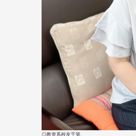
治大学主任秘书曾守正率队
十四载深耕校友情谊 校友
访校友处 深化校友工作交
执行长彭春阳荣退 校友感
共享实务经验
相伴同行
治大学主任秘书、中文系校友
校友处执行长彭春阳于115年
守正，于115年6月2日(二)率政
30日(四)荣退，为其十四年来
大学校友服务相关同仁莅临本 ...
校友服务、凝聚海内外校友情 ...
 版 校友会活动 (海
2 版 校友会活动 (海
外、县市)
外、县市)
东校友会6月活动
台北市校友会6月份活动
◎教资系校友于第