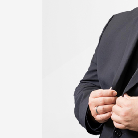
在连日大雨阴霾下，风保系友
在115年6月27日(六)举办的一
游，神奇迎来超幸运好天气。大 .
江大学电子与电机系友会于115
6月28日在台北校区盛大举办
无人科技与前瞻应用论坛」，特
请 ...
4 版 捐款征信、其他消
4 版 捐款征信、其他
息
息
友个人资料保护声明
欢迎订阅校友e报！