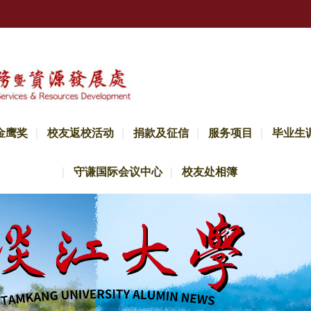
金鹰奖
校友返校活动
捐款及征信
服务项目
毕业生
守谦国际会议中心
校友处相簿