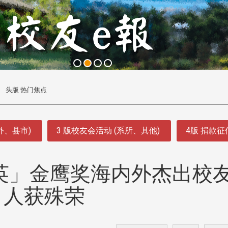
头版 热门焦点
外、县市)
3 版校友会活动 (系所、其他)
4版 捐款
英」金鹰奖海内外杰出校友
人获殊荣