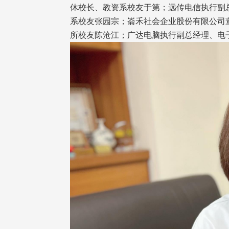
休校长、教资系校友于第；远传电信执行副
系校友张园宗；崙禾社会企业股份有限公司
所校友陈沧江；广达电脑执行副总经理、电
头版 热门焦点
头版 热门焦点