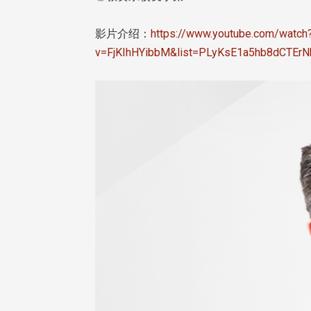
影片介绍：
https://www.youtube.com/watch
v=FjKIhHYibbM&list=PLyKsE1a5hb8dCTEr
东校友会于115年6月10日(三)
台北市校友会于6月6日(六)举办
16日(二)，27名校友夥伴一同前
「新店瑠公圳知性健行活动」
中国宁夏省参访，活 ...
领队温明正学长与副领队吕惠
姐的精 ...
 版 校友会活动 (系
3 版 校友会活动 (系
所、其他)
所、其他)
机系友会第3届第4次理监事
风保系友会兰阳探梅漫游 齐
议暨系友论坛
共谱初夏欢乐乐章