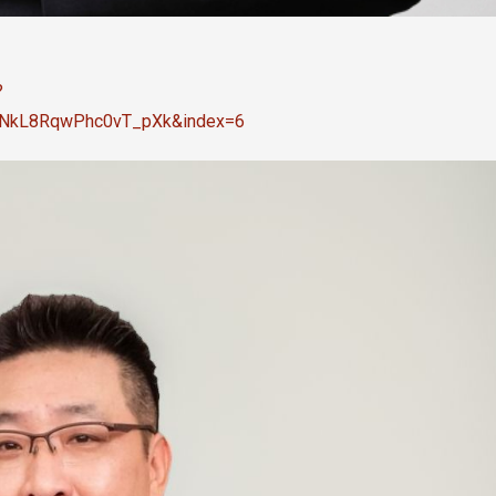
线上系统」
?
rNkL8RqwPhc0vT_pXk&index=6