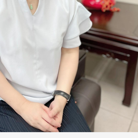
处
校友处新任执行长武士戎上
淡江大学董事会议改
念
任 携手校友共创淡江新里程
聘任许辉煌为校长 新
董事
淡江大学于115年7月30日(四)举
办布达暨单位主管交接典礼。115
7月
本校校长葛焕昭将于今(1
学年度校友服务暨资源发展 ...
深耕
月31日(五)任期届满。董
24日(三)下午5时 ...
2 版 校友会活动 (海
2 版 校友会活动 
外、县市)
外、县市)
台中市校友会拜会卢秀燕市
南加州校友会召开11