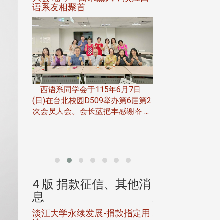
语系友相聚首
正、公开竞赛精
一次会员
在台北校
西语系同学会于115年6月7日
伯申研发
(日)在台北校园D509举办第6届第2
次会员大会。会长蓝挹丰感谢各 ...
由社团法人淡江大
合总会主办的「淡
韵杯歌唱大赛」，于11
、其他消
4 版 捐款征信、其他消
4 版 捐款
息
息
淡江大学永续发展-捐款指定用
校友个人资料保