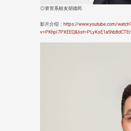
◎资管系校友胡德民
影片介绍：
https://www.youtube.com/watch
校配合「个人资料保护法」之施
v=PKhpI7PXEEQ&list=PLyKsE1a5hb8dCTE
，并导入个资管理，对于校友之
人资料应尽善良管理人之责任，
于母校 ...