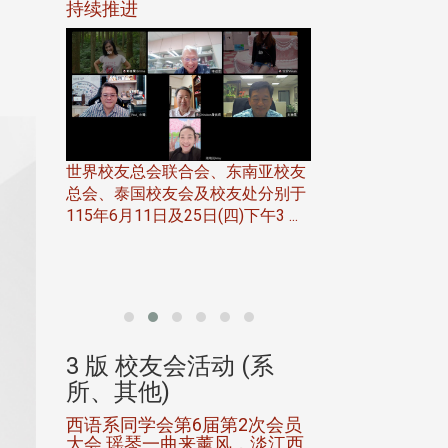
116年
持续推进
仲夏舞会 牛仔之
下届世界
欢
世界校友总会联合会、东南亚校友
总会、泰国校友会及校友处分别于
7日(日)
115年6月11日及25日(四)下午3 ...
务中心
北加州校友会于115
开115
晚，参加由北加州
联合会在Foster Ci ..
(系
3 版 校友会活动 (系
3 版 校友会
所、其他)
所、其他)
进会第2
西语系同学会第6届第2次会员
第一届淡韵杯歌
大会 瑶琴一曲来薰风，淡江西
赛公开抽籤 落