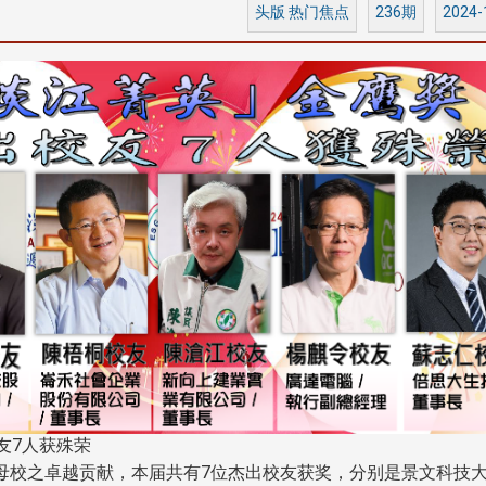
头版 热门焦点
236期
2024-
友7人获殊荣
校之卓越贡献，本届共有7位杰出校友获奖，分别是景文科技