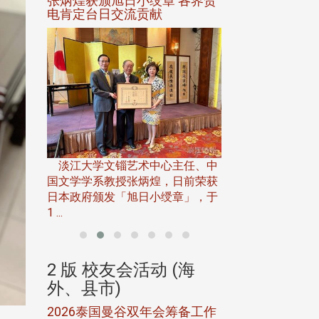
选案报部
张炳煌获颁旭日小绶章 各界贺
观势汇天下校友
聘范巽绿
电肯定台日交流贡献
淡江大学推广教育处
13日(六)举办「
淡江大学文锱艺术中心主任、中
届开学典礼暨共识营，
15)年7
国文学学系教授张炳煌，日前荣获
事会于6月
日本政府颁发「旭日小绶章」，于
1 ...
(海
2 版 校友会活动 (海
2 版 校友会
外、县市)
外、县市)
5年年中
2026泰国曼谷双年会筹备工作
北加州校友会参