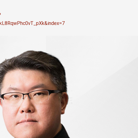
长 校友交流智慧治理凝聚向
理事会议 许宗由当选
心力
会长 并获授权承办
校友双年会
?
NkL8RqwPhc0vT_pXk&index=7
南加州校友会于115年6月2
台中市校友会于115年6月24日
在美国洛杉矶华侨文教服
，在
(三)举办拜会台中市政府活动。参
（洛侨文化中心）会议室召
玲学
访团由母校战略所所长李大中、 ...
...
3 版 校友会活动 (系
3 版 校友会活动 
所、其他)
所、其他)
聚
【校友来访】香港校友会前会
邱孝贤接任跨业合作协
长叶雅琴、杜天宝学长
届理事长