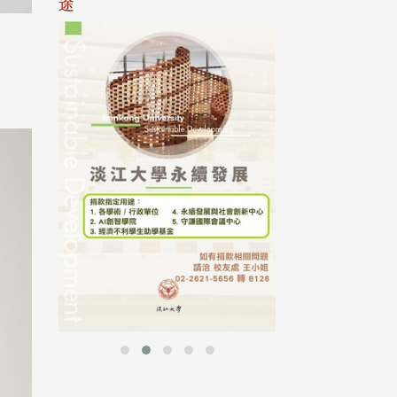
途
母校配合「个人资
行，并导入个资管
个人资料应尽善良
并于母校 ...