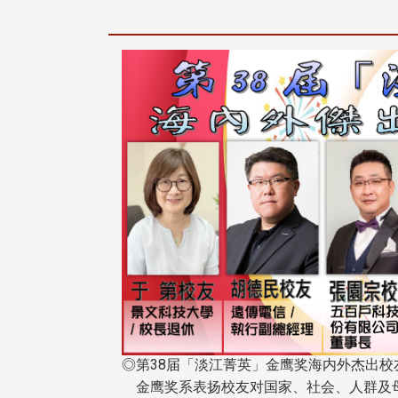
◎第38届「淡江菁英」金鹰奖海内外杰出校
金鹰奖系表扬校友对国家、社会、人群及母