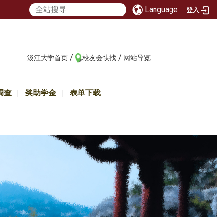
Language
登入
/
/
:::
淡江大学首页
校友会快找
网站导览
调查
奖助学金
表单下载