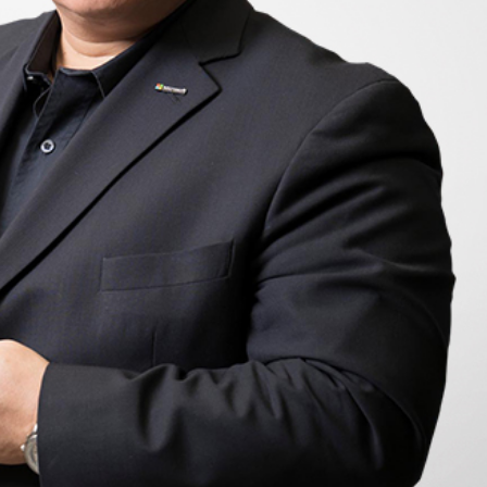
跨业合作协进会第二届第
香港校友会前会长叶雅琴学姐与
会
大会于6月5日下午7时，
杜天宝学长一家，于115年6月4日
日
园D508室举行，本校潘
(四)返校拜访校友处，受到校友 ...
..
长、 ...
消
4 版 捐款征信、其他消
4 版 捐款征信
息
息
欢迎使用「淡江大学校园征才
捐款芳名录