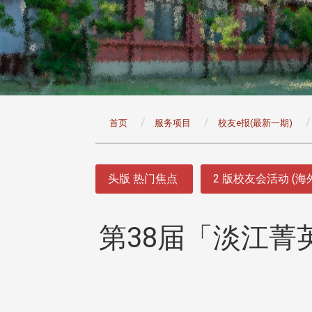
:::
首页
服务项目
校友e报(最新一期)
:::
头版 热门焦点
2 版校友会活动 (海
第38届「淡江菁