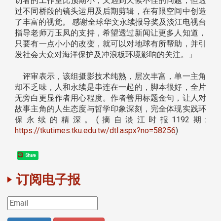
访者的工作室比预期小，又遇到天候不佳的问题，但透
过不同桥段的镜头运用及后期剪辑，在有限空间中创造
了丰富的视觉。 感谢全球华文永续报导奖及淡江电视台
指导老师万玉凤的支持，希望透过新闻让更多人知道，
只要有一点小小的改变，就可以对地球有所帮助，并引
发社会大众对海洋保护及冲浪板环境影响的关注。」
评审表示，该组摄影技术纯熟，层次丰富，单一主角
却不乏味，人和永续是串连在一起的，脚本很好，全片
无旁白更显作者用心程度。作者善用标题金句，让人对
故事主角的人生态度与哲学印象深刻，完全体现实践环
保永续的精深。(摘自淡江时报1192期:
https://tkutimes.tku.edu.tw/dtl.aspx?no=58256
)
Share
订阅电子报