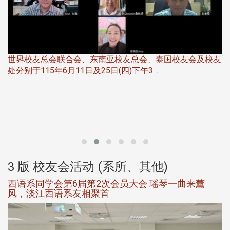
世界校友总会联合会、东南亚校友总会、泰国校友会及校友
服
处分别于115年6月11日及25日(四)下午3 ...
北
大
3 版 校友会活动 (系所、其他)
西语系同学会第6届第2次会员大会 瑶琴一曲来薰
风，淡江西语系友相聚首