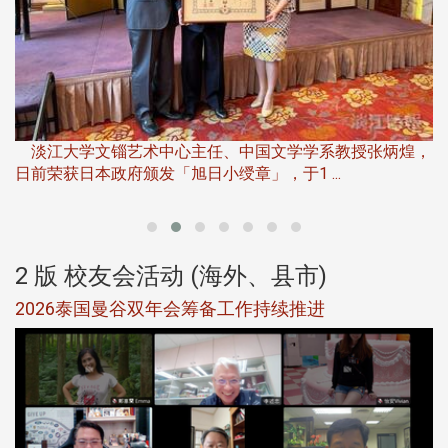
淡
下
淡江大学文锱艺术中心主任、中国文学学系教授张炳煌，
日前荣获日本政府颁发「旭日小绶章」，于1 ...
董
2 版 校友会活动 (海外、县市)
选
2026泰国曼谷双年会筹备工作持续推进
5