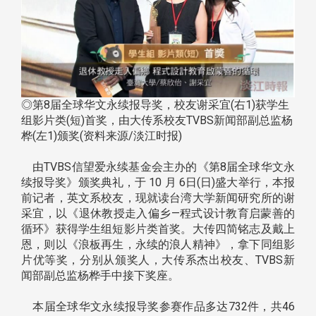
◎第8届全球华文永续报导奖，校友谢采宜(右1)获学生
组影片类(短)首奖，由大传系校友TVBS新闻部副总监杨
桦(左1)颁奖(资料来源/淡江时报)
由TVBS信望爱永续基金会主办的《第8届全球华文永
续报导奖》颁奖典礼，于 10 月 6日(日)盛大举行，本报
前记者，英文系校友，现就读台湾大学新闻研究所的谢
采宜，以《退休教授走入偏乡—程式设计教育启蒙善的
循环》获得学生组短影片类首奖。大传四简铭志及戴上
恩，则以《浪板再生，永续的浪人精神》，拿下同组影
片优等奖，分别从颁奖人，大传系杰出校友、TVBS新
闻部副总监杨桦手中接下奖座。
本届全球华文永续报导奖参赛作品多达732件，共46