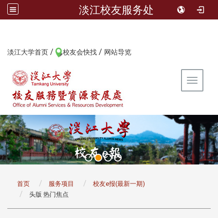
淡江校友服务处
/
/
:::
淡江大学首页
校友会快找
网站导览
Toggle 
:::
首页
服务项目
校友e报(最新一期)
头版 热门焦点