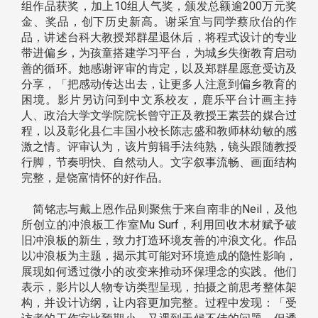
组作品获奖，加上10组人气奖，颁发总额逾200万元奖
金、奖品，创下历史新高。谢采宜与同学蔡欣佁的作
品，讲述台科大教授郑群星退休后，将程式设计的专业
带进偏乡，为孩童搭建学习平台，为城乡失衡教育启动
善的循环。她感谢评审的肯定，以及郑群星愿意受访及
分享，「把感动传达出去，让更多人注意到偏乡教育的
困境。影片另访问到中文系校友，鹿乐平台计画主持
人、政治大学文学院院长曾守正及教授王素芸的媒合过
程，以及彰化县仁丰国小校长陈志盛和教师林幼敏的感
激之情。评审认为，该片剪辑手法纯熟，镜头跟随教授
行脚，节奏明快、自然动人。文字叙事流畅、画面结构
完整，是饶富情怀的好作品。
简铭志与戴上恩作品则聚焦于来自南非的Neil，及他
所创立的冲浪板工作室Mu Surf，利用回收木材赋予破
旧冲浪板的新生，致力打造环境友善的冲浪文化。作品
以冲浪板为主题，揭示其可能对环境造成的隐性影响，
展现如何透过微小的改变来推动环保理念的实践。他们
表示，影片以人物专访类型呈现，拍摄之前思考整体架
构，并设计访纲，让内容更加完整。过程中发现：「受