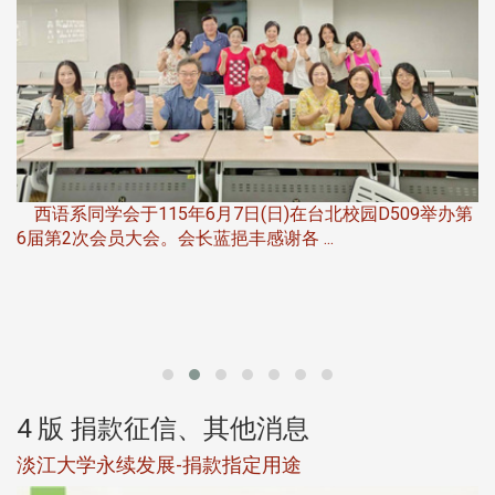
，
西语系同学会于115年6月7日(日)在台北校园D509举办第
6届第2次会员大会。会长蓝挹丰感谢各 ...
第
4 版 捐款征信、其他消息
淡江大学永续发展-捐款指定用途