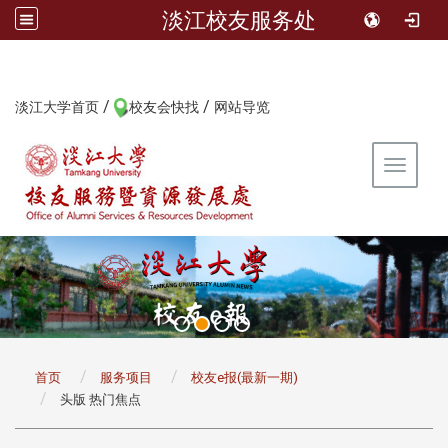
淡江校友服务处
/
/
:::
淡江大学首页
校友会快找
网站导览
Toggle 
:::
首页
服务项目
校友e报(最新一期)
头版 热门焦点