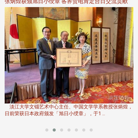
新
张炳煌获颁旭日小绶章 各界贺电肯定台日交流贡献
淡
下
淡江大学文锱艺术中心主任、中国文学学系教授张炳煌，
日前荣获日本政府颁发「旭日小绶章」，于1 ...
董