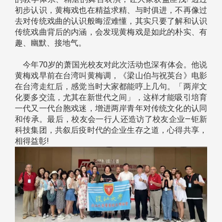
初步认识，黄梅戏也在精益求精、与时俱进，不再像过
去对传统戏曲的认识般晦涩难懂，其实只要了解和认识
传统戏曲背后的内涵，会发现黄梅戏是如此的朴实、有
趣、幽默、接地气。
今年70岁的萧国光校友对此次活动也深有体会。他说
黄梅戏早前在台湾叫黄梅调，《梁山伯与祝英台》电影
在台湾走红后，感觉当时大家都能哼上几句。「两岸文
化要多交流，尤其在新世代之间」，这样才能吸引培育
一代又一代台胞戏迷，增进两岸青年对传统文化的认同
和传承。最后，校友会一行人还造访了校友企业—钜新
科技集团，共叙后疫时代的企业生存之道，心得共享，
相得益彰!