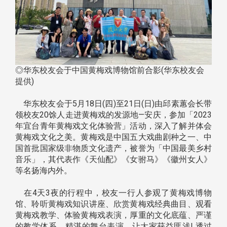
◎华东校友会于中国黄梅戏博物馆前合影(华东校友会
提供)
华东校友会于5月18日(四)至21日(日)由邱素蕙会长带
领校友20馀人走进黄梅戏的发源地—安庆，参加「2023
年宜台青年黄梅戏文化体验营」活动，深入了解并体会
黄梅戏文化之美。黄梅戏是中国五大戏曲剧种之一、中
国首批国家级非物质文化遗产，被誉为「中国最美乡村
音乐」，其代表作《天仙配》《女驸马》《徽州女人》
等名扬海内外。
在4天3夜的行程中，校友一行人参观了黄梅戏博物
馆、聆听黄梅戏知识讲座、欣赏黄梅戏经典曲目、观看
黄梅戏教学、体验黄梅戏表演，厚重的文化底蕴、严谨
的教学体系、精湛的舞台表演，让大家获益匪浅! 透过