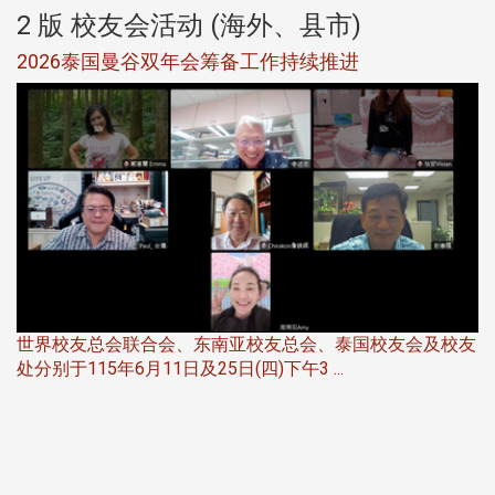
2 版 校友会活动 (海外、县市)
选
2026泰国曼谷双年会筹备工作持续推进
5
世界校友总会联合会、东南亚校友总会、泰国校友会及校友
服
处分别于115年6月11日及25日(四)下午3 ...
北
大