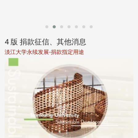
第
4 版 捐款征信、其他消息
淡江大学永续发展-捐款指定用途
于