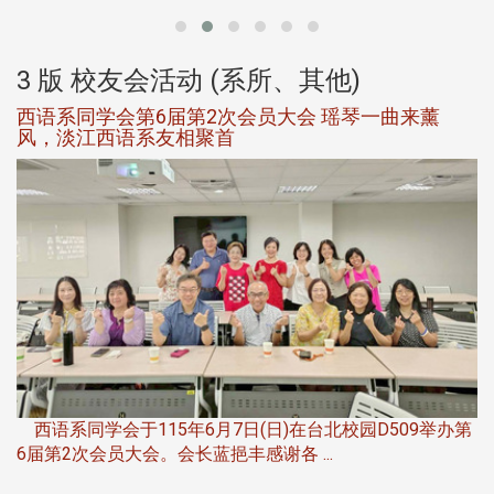
3 版 校友会活动 (系所、其他)
西语系同学会第6届第2次会员大会 瑶琴一曲来薰
风，淡江西语系友相聚首
，
西语系同学会于115年6月7日(日)在台北校园D509举办第
6届第2次会员大会。会长蓝挹丰感谢各 ...