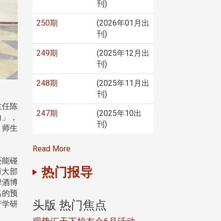
刊)
250期
(2026年01月出
刊)
249期
(2025年12月出
刊)
248期
(2025年11月出
刊)
主任陈
247期
(2025年10出
动」，
刊)
，师生
Read More
还能碰
热门报导
两大部
啤酒博
名的预
头版 热门焦点
头版 热门焦
产学研