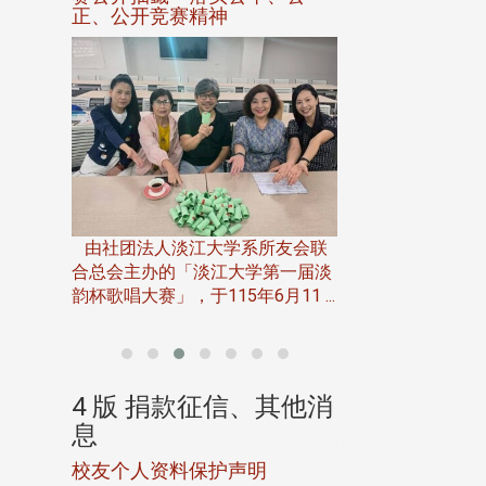
正、公开竞赛精神
六月中旬，中文系6
月7日
位同学在淡水举办
第6届第2
会，让这群年近八
各 ...
由社团法人淡江大学系所友会联
...
合总会主办的「淡江大学第一届淡
韵杯歌唱大赛」，于115年6月11 ...
、其他消
4 版 捐款征信、其他消
4 版 捐款
息
息
款指定用
校友个人资料保护声明
欢迎订阅校友e报