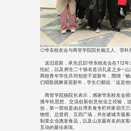
◎华东校友会与商管学院院长杨立人、管科
送旧迎新，承先启后!华东校友会在112年末
怡妃，以及师生二十馀名造访孔孟之乡—山
两校青年学生共同包饺子迎新年，围绕「畅
们唱歌跳舞喜迎新年，学生们都说:「这是他
商管学院杨院长表示，感谢华东校友会搭
撞年轻思想、交流创新创意创业之经验，这
份，第一部份是由台湾美食专栏作家胡天兰
物馆、总督府、五四广场，并在诸城市最着
头版 热门焦点
头版 热门焦点
制菜企业惠发食品，以及山东最有名的友客
互动的最佳表现。