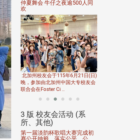
仲夏舞会 牛仔之夜逾500人同
欢
南亚校友
处分别于
华东校友会于115年
午3 ...
至16日(二)，27
北加州校友会于115年6月21日(日)
往中国宁夏省参访，活 
晚，参加由北加州中国大专校友会
联合会在Foster Ci ...
(系
3 版 校友会活动 (系
3 版 校友会
所、其他)
所、其他)
2次会员
第一届淡韵杯歌唱大赛完成初
中文系友会举办6
，淡江西
赛公开抽籤 落实公平、公
会