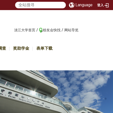
Language
登入
/
/
:::
淡江大学首页
校友会快找
网站导览
调查
奖助学金
表单下载