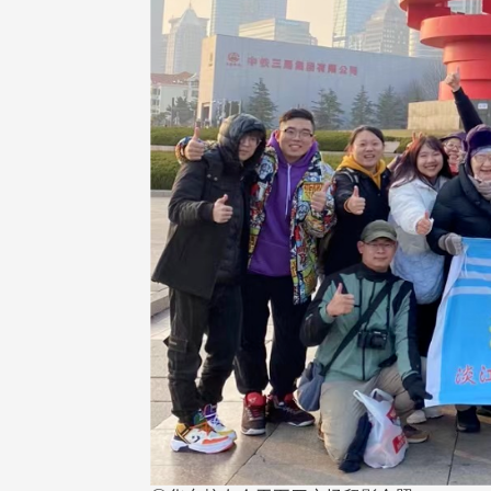
长 校友交流智慧治理凝聚
心力
北市校友会于6月6日(六)举办
台中市校友会于115年6月24
新店瑠公圳知性健行活动」，在
(三)举办拜会台中市政府活动。
队温明正学长与副领队吕惠玲学
访团由母校战略所所长李大中、 .
精 ...
 版 校友会活动 (系
3 版 校友会活动 (系
所、其他)
所、其他)
保系友会兰阳探梅漫游 齐聚
【校友来访】香港校友会前
谱初夏欢乐乐章
长叶雅琴、杜天宝学长