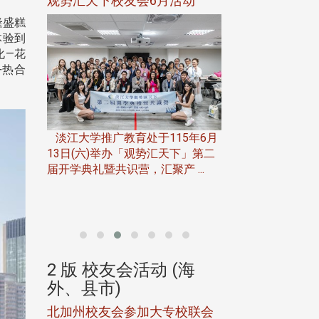
 各界贺
观势汇天下校友会6月活动
精准健康学院2
校友会 黄维祥荣
隆盛糕
体验到
化—花
+热合
淡江大学推广教育处于115年6月
淡江大学精准健康
13日(六)举办「观势汇天下」第二
主任、中
管理学研究所与智
届开学典礼暨共识营，汇聚产 ...
日前荣获
究所，于115年6月3日
章」，于
(海
2 版 校友会活动 (海
2 版 校友会
外、县市)
外、县市)
筹备工作
北加州校友会参加大专校联会
华东校友会6月活