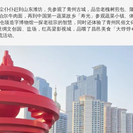
淡江大学董事会议改选案报部
张炳煌获颁旭日小绶章
程
聘任许辉煌为校长 新聘范巽绿
电肯定台日交流贡献
尘仆仆赶到山东潍坊，先参观了青州古城，品尝老槐树煎包、
董事
泊尔牛肉面，再到中国第一蔬菜故乡「寿光」参观蔬菜小镇、
仓颉造字博物馆一探老祖宗的智慧，同时还体验了青州民俗文
丝绸文创园、盐场，红高梁影视城，品嚐了昌邑美食「大饽饽
流活动。
)举
淡江大学文锱艺术中心
5
本校校长葛焕昭将于今(115)年7
国文学学系教授张炳煌，
月31日(五)任期届满。董事会于6月
日本政府颁发「旭日小绶
24日(三)下午5时 ...
1 ...
2 版 校友会活动 (海
2 版 校友会活动 
外、县市)
外、县市)
南加州校友会召开115年年中
2026泰国曼谷双年会