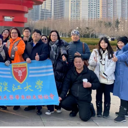
向
理事会议 许宗由当选116年
持续推进
会长 并获授权承办下届世界
校友双年会
世界校友总会联合会、东
总会、泰国校友会及校友
南加州校友会于115年6月27日(日)
115年6月11日及25日(四)下
日
在美国洛杉矶华侨文教服务中心
参
（洛侨文化中心）会议室召开115
..
...
3 版 校友会活动 (系
3 版 校友会活动 
所、其他)
所、其他)
会
邱孝贤接任跨业合作协进会第2
西语系同学会第6届第
届理事长
大会 瑶琴一曲来薰风