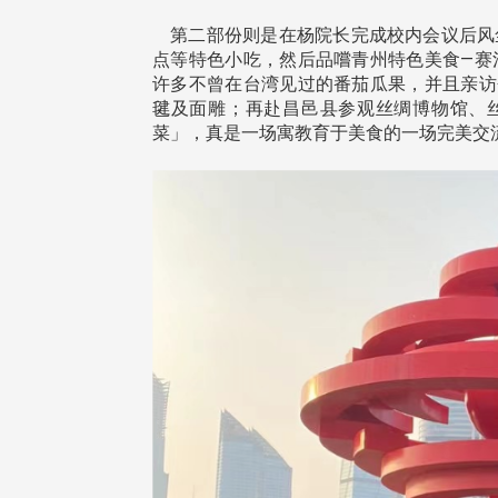
四载深耕校友情谊 校友处
校友处新任执行长武士戎上
行长彭春阳荣退 校友感念
任 携手校友共创淡江新里
第二部份则是在杨院长完成校内会议后风
伴同行
点等特色小吃，然后品嚐青州特色美食—赛
许多不曾在台湾见过的番茄瓜果，并且亲访
毽及面雕；再赴昌邑县参观丝绸博物馆、
菜」，真是一场寓教育于美食的一场完美交
淡江大学于115年7月30日(四
办布达暨单位主管交接典礼。11
友处执行长彭春阳于115年7月
学年度校友服务暨资源发展 ...
0日(四)荣退，为其十四年来深耕
友服务、凝聚海内外校友情 ...
 版 校友会活动 (海
2 版 校友会活动 (海
外、县市)
外、县市)
北市校友会6月份活动
台中市校友会拜会卢秀燕市