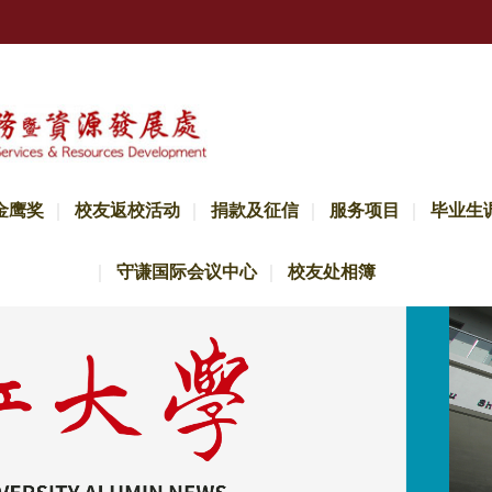
金鹰奖
校友返校活动
捐款及征信
服务项目
毕业生
守谦国际会议中心
校友处相簿