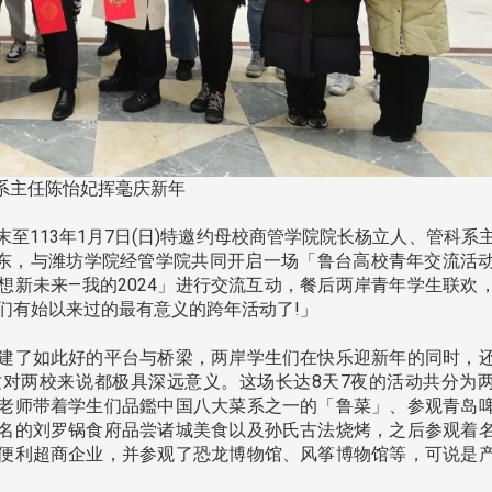
系主任陈怡妃挥毫庆新年
至113年1月7日(日)特邀约母校商管学院院长杨立人、管科系
东，与潍坊学院经管学院共同开启一场「鲁台高校青年交流活
想新未来—我的2024」进行交流互动，餐后两岸青年学生联欢
们有始以来过的最有意义的跨年活动了!」
建了如此好的平台与桥梁，两岸学生们在快乐迎新年的同时，
对两校来说都极具深远意义。这场长达8天7夜的活动共分为
老师带着学生们品鑑中国八大菜系之一的「鲁菜」、参观青岛
名的刘罗锅食府品尝诸城美食以及孙氏古法烧烤，之后参观着
头版 热门焦点
头版 热门焦点
便利超商企业，并参观了恐龙博物馆、风筝博物馆等，可说是