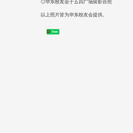
◎华东校友会于五四广场留影合照
以上照片皆为华东校友会提供。
Share
香港校友会前会长叶雅琴学姐
连日大雨阴霾下，风保系友会
杜天宝学长一家，于115年6月
115年6月27日(六)举办的一日
(四)返校拜访校友处，受到校友 ..
，神奇迎来超幸运好天气。大 ...
4 版 捐款征信、其他消
4 版 捐款征信、其他
息
息
迎订阅校友e报！
欢迎使用「淡江大学校园征