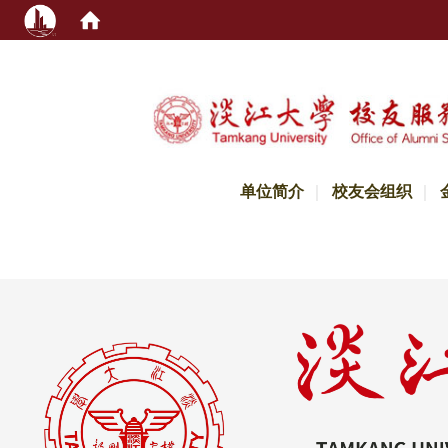
:::
单位简介
校友会组织