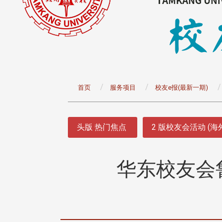
:::
首页
服务项目
校友e报(最新一期)
:::
头版 热门焦点
2 版校友会活动 (海
华东校友会