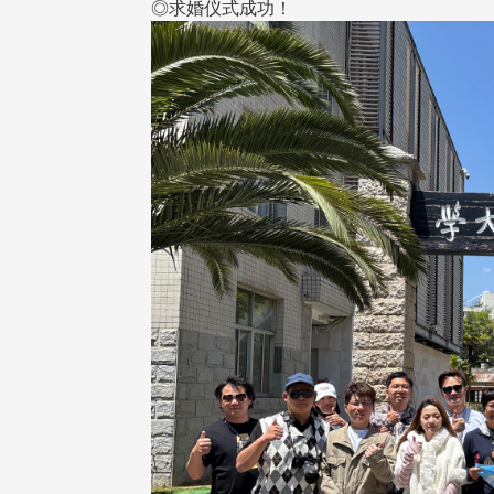
◎求婚仪式成功！
东校友会于115年6月10日(三)
台北市校友会于6月6日(六)举办
16日(二)，27名校友夥伴一同前
「新店瑠公圳知性健行活动」
中国宁夏省参访，活 ...
领队温明正学长与副领队吕惠
姐的精 ...
 版 校友会活动 (系
3 版 校友会活动 (系
所、其他)
所、其他)
机系友会第3届第4次理监事
风保系友会兰阳探梅漫游 齐
议暨系友论坛
共谱初夏欢乐乐章