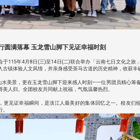
行圆满落幕 玉龙雪山脚下见证幸福时刻
15年4月8日(三)至14日(二)联合举办「云南七日文化之旅
入古镇体验人文风情，并亲身感受茶马古道的历史精神，收获丰
水美景，更在玉龙雪山脚下迎来感人时刻—一位男团员精心筹
得美人归。全团校友共同献上祝福，气氛温馨热烈。
，更见证幸福瞬间，是淡江人最美好的集体回忆之一。校友们
行。
头版 热门焦点
头版 热门焦点