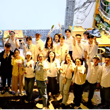
处
校友处新任执行长武士戎上
淡江大学董事会议改
念
任 携手校友共创淡江新里程
聘任许辉煌为校长 新
董事
淡江大学于115年7月30日(四)举
办布达暨单位主管交接典礼。115
7月
本校校长葛焕昭将于今(1
学年度校友服务暨资源发展 ...
深耕
月31日(五)任期届满。董
24日(三)下午5时 ...
2 版 校友会活动 (海
2 版 校友会活动 
外、县市)
外、县市)
台中市校友会拜会卢秀燕市
南加州校友会召开11