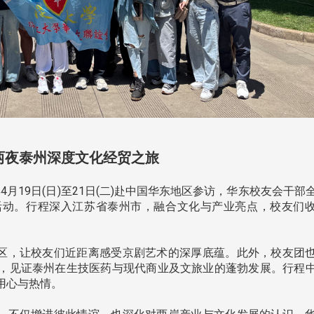
跨业合作协进会第二届第
香港校友会前会长叶雅琴学姐与
会
大会于6月5日下午7时，
杜天宝学长一家，于115年6月4日
日
园D508室举行，本校潘
(四)返校拜访校友处，受到校友 ...
..
两夜泰州深度文化经贸之旅
长、 ...
月19日(日)至21日(二)赴中国华东地区参访，华东校友会干部
活动。行程深入江苏省泰州市，融合文化与产业亮点，校友们
区，让校友们近距离感受京剧艺术的深厚底蕴。此外，校友团
消
4 版 捐款征信、其他消
4 版 捐款征信
，见证泰州在生技医药与现代商业及文旅业的蓬勃发展。行程
息
息
用心与热情。
欢迎使用「淡江大学校园征才
捐款芳名录