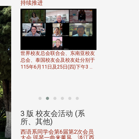
116年
持续推进
仲夏舞会 牛仔之
下届世界
欢
世界校友总会联合会、东南亚校友
总会、泰国校友会及校友处分别于
7日(日)
115年6月11日及25日(四)下午3 ...
务中心
北加州校友会于115
开115
晚，参加由北加州
联合会在Foster Ci ..
(系
3 版 校友会活动 (系
3 版 校友会
所、其他)
所、其他)
进会第2
西语系同学会第6届第2次会员
第一届淡韵杯歌
大会 瑶琴一曲来薰风，淡江西
赛公开抽籤 落