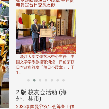
选案报部
张炳煌获颁旭日小绶章 各界贺
观势汇天下校友
聘范巽绿
电肯定台日交流贡献
淡江大学推广教育处
13日(六)举办「
淡江大学文锱艺术中心主任、中
届开学典礼暨共识营，
15)年7
国文学学系教授张炳煌，日前荣获
事会于6月
日本政府颁发「旭日小绶章」，于
1 ...
(海
2 版 校友会活动 (海
2 版 校友会
外、县市)
外、县市)
5年年中
2026泰国曼谷双年会筹备工作
北加州校友会参