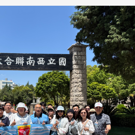
长 校友交流智慧治理凝聚向
理事会议 许宗由当选
心力
会长 并获授权承办
校友双年会
南加州校友会于115年6月2
台中市校友会于115年6月24日
在美国洛杉矶华侨文教服
，在
(三)举办拜会台中市政府活动。参
（洛侨文化中心）会议室召
玲学
访团由母校战略所所长李大中、 ...
...
3 版 校友会活动 (系
3 版 校友会活动 
所、其他)
所、其他)
聚
【校友来访】香港校友会前会
邱孝贤接任跨业合作协
长叶雅琴、杜天宝学长
届理事长