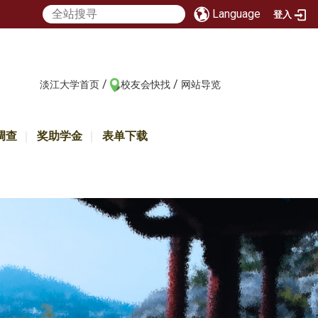
Language
登入
/
/
:::
淡江大学首页
校友会快找
网站导览
调查
奖助学金
表单下载