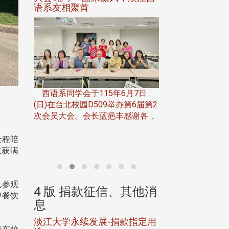
语系友相聚首
正、公开竞赛精
一次会员
在台北校
西语系同学会于115年6月7日
伯申研发
(日)在台北校园D509举办第6届第2
次会员大会。会长蓝挹丰感谢各 ...
由社团法人淡江大
合总会主办的「淡
全程陪
韵杯歌唱大赛」，于11
收获满
也参观
、其他消
4 版 捐款征信、其他消
4 版 捐款
中餐饮
息
息
淡江大学永续发展-捐款指定用
校友个人资料保