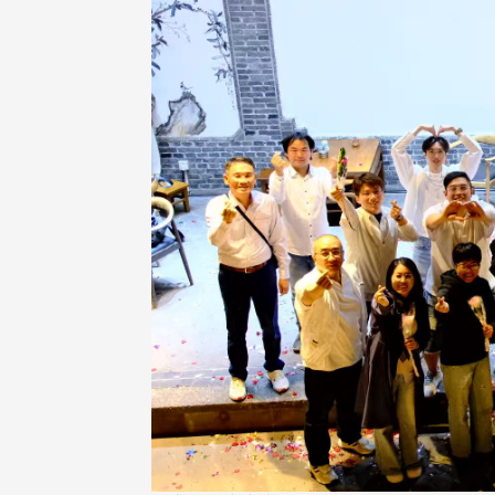
治大学主任秘书曾守正率队
十四载深耕校友情谊 校友
访校友处 深化校友工作交
执行长彭春阳荣退 校友感
共享实务经验
相伴同行
治大学主任秘书、中文系校友
校友处执行长彭春阳于115年
守正，于115年6月2日(二)率政
30日(四)荣退，为其十四年来
大学校友服务相关同仁莅临本 ...
校友服务、凝聚海内外校友情 ...
 版 校友会活动 (海
2 版 校友会活动 (海
外、县市)
外、县市)
东校友会6月活动
台北市校友会6月份活动