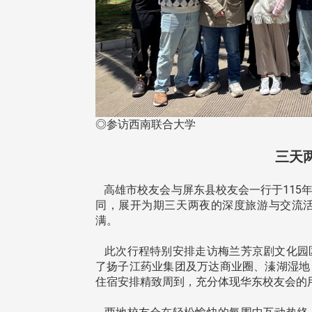
在连日大雨阴霾下，风保系友
◎参访西南联合大学
在115年6月27日(六)举办的一
游，神奇迎来超幸运好天气。大 .
三天
江大学电子与电机系友会于115
6月28日在台北校区盛大举办
高雄市校友会与屏东县校友会一行于115年4
无人科技与前瞻应用论坛」，特
同，展开为期三天两夜的深度旅游与交流
请 ...
满。
此次行程特别安排走访梅兰芳京剧文化园
4 版 捐款征信、其他消
4 版 捐款征信、其他
了扬子江药业集团及万达商业圈、溱湖湿地
息
息
住宿安排精致周到，充分体现华东校友会的
友个人资料保护声明
欢迎订阅校友e报！