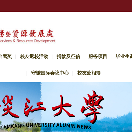
金鹰奖
校友返校活动
捐款及征信
服务项目
毕业生
守谦国际会议中心
校友处相簿