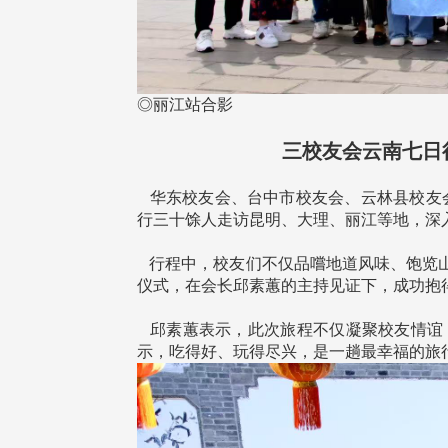
◎丽江站合影
三校友会云南七日
华东校友会、台中市校友会、云林县校友会于1
行三十馀人走访昆明、大理、丽江等地，深
行程中，校友们不仅品嚐地道风味、饱览山
仪式，在会长邱素蕙的主持见证下，成功抱
邱素蕙表示，此次旅程不仅凝聚校友情谊
示，吃得好、玩得尽兴，是一趟最幸福的旅
头版 热门焦点
头版 热门焦点