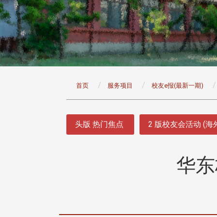
:::
首页
服务项目
校友e报(最新一期)
:::
头版 热门焦点
2 版校友会活动 (海
华东