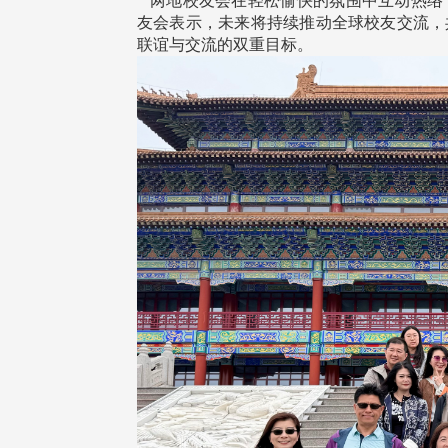
两地校友会在轻松愉快的氛围中互动热络
友会表示，未来将持续推动全球校友交流，
联谊与交流的双重目标。
校配合「个人资料保护法」之施
，并导入个资管理，对于校友之
人资料应尽善良管理人之责任，
于母校 ...