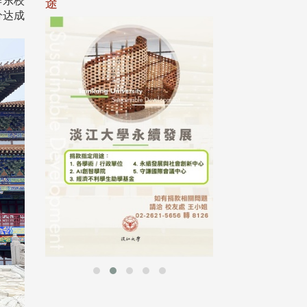
华东校
途
分达成
母校配合「个人资
行，并导入个资管
个人资料应尽善良
并于母校 ...