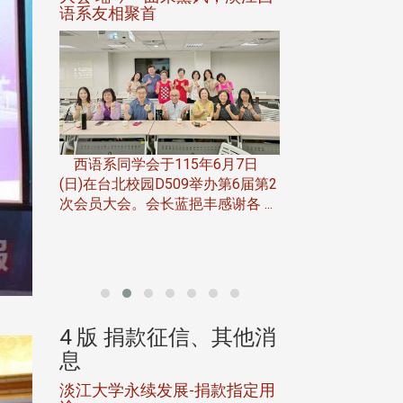
语系友相聚首
正、公开竞赛精
一次会员
在台北校
西语系同学会于115年6月7日
伯申研发
(日)在台北校园D509举办第6届第2
次会员大会。会长蓝挹丰感谢各 ...
由社团法人淡江大
合总会主办的「淡
韵杯歌唱大赛」，于11
、其他消
4 版 捐款征信、其他消
4 版 捐款
息
息
淡江大学永续发展-捐款指定用
校友个人资料保