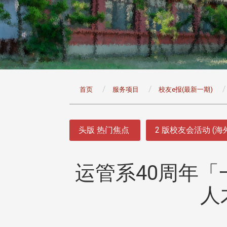
:::
首页
服务项目
校友e报(最新一期)
:::
头版 热门焦点
2 版校友会活动 (海
运管系40周年「
人