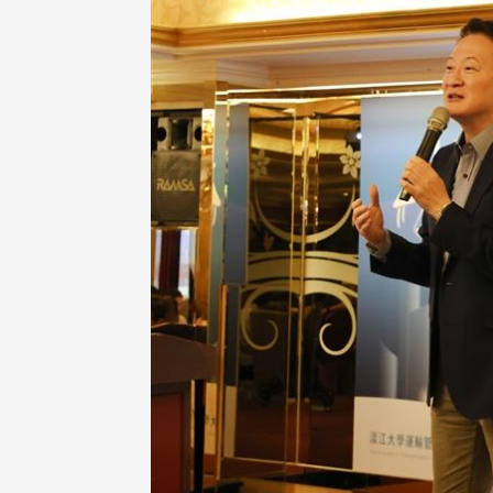
校配合「个人资料保护法」之施
，并导入个资管理，对于校友之
人资料应尽善良管理人之责任，
于母校 ...