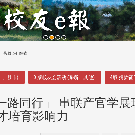
头版 热门焦点
外、县市)
3 版校友会活动 (系所、其他)
4版 捐款
一路同行」 串联产官学展
才培育影响力