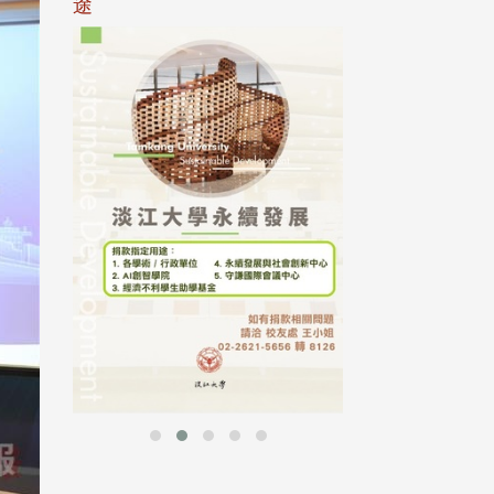
途
母校配合「个人资
行，并导入个资管
个人资料应尽善良
并于母校 ...