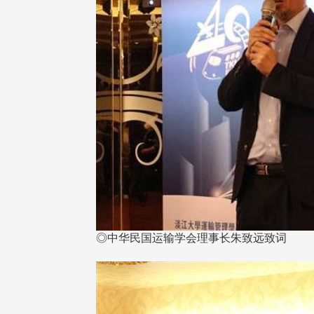
在连日大雨阴霾下，风保系友
在115年6月27日(六)举办的一
游，神奇迎来超幸运好天气。大 .
江大学电子与电机系友会于115
6月28日在台北校区盛大举办
无人科技与前瞻应用论坛」，特
请 ...
◎中华民国运输学会理事长朱致远致词
4 版 捐款征信、其他消
4 版 捐款征信、其他
息
息
友个人资料保护声明
欢迎订阅校友e报！