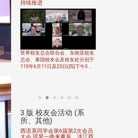
116年
持续推进
仲夏舞会 牛仔之
下届世界
欢
世界校友总会联合会、东南亚校友
总会、泰国校友会及校友处分别于
7日(日)
115年6月11日及25日(四)下午3 ...
务中心
北加州校友会于115
开115
晚，参加由北加州
联合会在Foster Ci ..
(系
3 版 校友会活动 (系
3 版 校友会
所、其他)
所、其他)
进会第2
西语系同学会第6届第2次会员
第一届淡韵杯歌
大会 瑶琴一曲来薰风，淡江西
赛公开抽籤 落