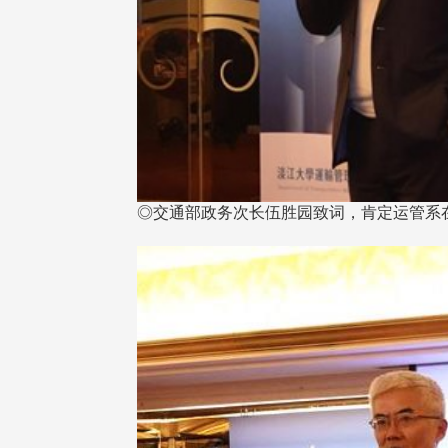
东校友会于115年6月10日(三)
台北市校友会于6月6日(六)举办
◎交通部政务次长伍胜园致词，肯定运管
16日(二)，27名校友夥伴一同前
「新店瑠公圳知性健行活动」
中国宁夏省参访，活 ...
领队温明正学长与副领队吕惠
姐的精 ...
 版 校友会活动 (系
3 版 校友会活动 (系
所、其他)
所、其他)
机系友会第3届第4次理监事
风保系友会兰阳探梅漫游 齐
议暨系友论坛
共谱初夏欢乐乐章