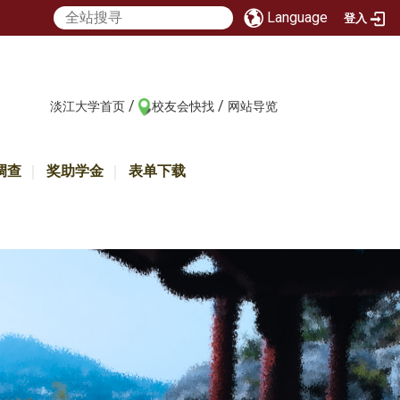
Language
登入
/
/
:::
淡江大学首页
校友会快找
网站导览
调查
奖助学金
表单下载