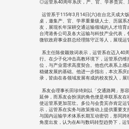
◎运管系40周年系庆，产、官、学界贵宾
运管系于115年3月14日(六)在台北天成大
桌，邀集产、官、学界重量级人士、历届系
友，展现长年深耕交通运输领域的人才培育
台湾港务公司及各大运输与科技产业代表，
微软政府事业群总经理陈守正等人，展现运
系主任陈俊颖致词表示，运管系在迈入40
行。在少子化冲击高教环境下，运管系仍维
位，与产业需求高度契合。他也代表系上感
稳健发展的基础。他进一步指出，本次系庆
录，皆由在各领域发展有成的校友投入，展
系友会理事长田珍绮则以「交通路网」形容
延伸，而系友会扮演的角色便是串联系友在
使运管系更加茁壮。多位与会贵宾亦肯定运
示，运管系在实务与政策推动上提供重要支
与国内运输学术体系长期互动密切，形同跨
头版 热门焦点
头版 热门焦点
角度出发，认为在AI与数码转型趋势下，