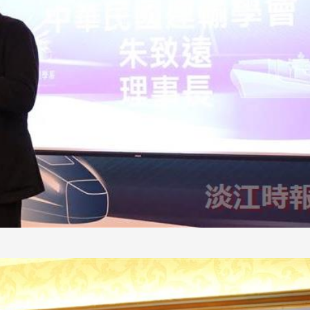
跨业合作协进会第二届第
香港校友会前会长叶雅琴学姐与
会
大会于6月5日下午7时，
杜天宝学长一家，于115年6月4日
日
园D508室举行，本校潘
(四)返校拜访校友处，受到校友 ...
..
长、 ...
消
4 版 捐款征信、其他消
4 版 捐款征信
息
息
欢迎使用「淡江大学校园征才
捐款芳名录