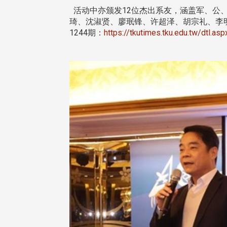
治大学主任秘书曾守正率队
十四载深耕校友情谊 校友
访校友处 深化校友工作交
执行长彭春阳荣退 校友感
活动中亦颁发12位杰出系友，涵盖军、公
共享实务经验
相伴同行
琦、沈淑贤、廖珉锋、许超泽、胡宗礼、李
1244期：
https://tkutimes.tku.edu.tw/dtl.a
治大学主任秘书、中文系校友
校友处执行长彭春阳于115年
守正，于115年6月2日(二)率政
30日(四)荣退，为其十四年来
大学校友服务相关同仁莅临本 ...
校友服务、凝聚海内外校友情 ...
 版 校友会活动 (海
2 版 校友会活动 (海
外、县市)
外、县市)
东校友会6月活动
台北市校友会6月份活动