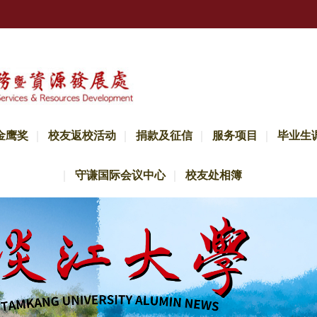
金鹰奖
校友返校活动
捐款及征信
服务项目
毕业生
守谦国际会议中心
校友处相簿