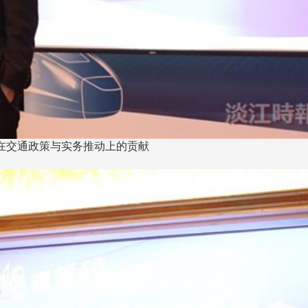
长 校友交流智慧治理凝聚向
理事会议 许宗由当选
心力
会长 并获授权承办
校友双年会
南加州校友会于115年6月2
系在交通政策与实务推动上的贡献
台中市校友会于115年6月24日
在美国洛杉矶华侨文教服
，在
(三)举办拜会台中市政府活动。参
（洛侨文化中心）会议室召
玲学
访团由母校战略所所长李大中、 ...
...
3 版 校友会活动 (系
3 版 校友会活动 
所、其他)
所、其他)
聚
【校友来访】香港校友会前会
邱孝贤接任跨业合作协
长叶雅琴、杜天宝学长
届理事长