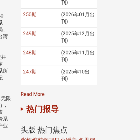
刊)
250期
(2026年01月出
0
刊)
系
局、
249期
(2025年12月出
台湾
刊)
248期
(2025年11月出
型并
刊)
定
系所
247期
(2025年10出
纪
刊)
Read More
界无限
分，
热门报导
表
管系
产业
头版 热门焦点
头版 热门焦