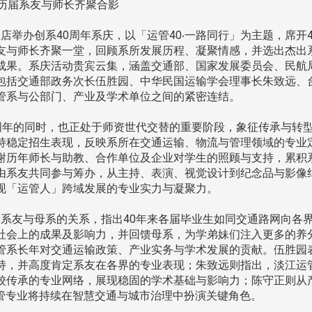
、历届系友与师长齐聚合影
饭店举办创系40周年系庆，以「运管40‧一路同行」为主题，席开4
友与师长齐聚一堂，回顾系所发展历程、凝聚情感，并选出杰出
成果。系庆活动贵宾云集，涵盖交通部、国家发展委员会、民航
包括交通部政务次长伍胜园、中华民国运输学会理事长朱致远、
管系与公部门、产业及学术单位之间的紧密连结。
周年的同时，也正处于师资世代交替的重要阶段，象征传承与转
持稳定招生表现，反映系所在交通运输、物流与管理领域的专业
谢历年师长与助教、合作单位及企业对学生的照顾与支持，累积
由系友共同参与筹办，从主持、表演、视觉设计到纪念品与影像
现「运管人」跨域发展的专业实力与凝聚力。
系友与母系的关系，指出40年来各届毕业生如同交通路网向各
社会上的成果及影响力，并回馈母系，为学弟妹们注入更多的养
管系长年对交通运输政策、产业实务与学术发展的贡献。伍胜园
持，并高度肯定系友在各界的专业表现；朱致远则指出，淡江运
校传承的专业网络，展现稳固的学术基础与影响力；陈守正则从
头版 热门焦点
头版 热门焦点
运管专业将持续在智慧交通与城市治理中扮演关键角色。