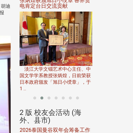
选案报部
张炳煌获颁旭日小绶章 各界贺
观势汇天下校友
聘范巽绿
电肯定台日交流贡献
、胡迪
报
淡江大学推广教育处
13日(六)举办「
淡江大学文锱艺术中心主任、中
届开学典礼暨共识营，
15)年7
国文学学系教授张炳煌，日前荣获
事会于6月
日本政府颁发「旭日小绶章」，于
1 ...
(海
2 版 校友会活动 (海
2 版 校友会
外、县市)
外、县市)
5年年中
2026泰国曼谷双年会筹备工作
北加州校友会参