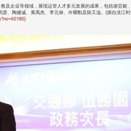
处
校友处新任执行长武士戎上
淡江大学董事会议改
念
任 携手校友共创淡江新里程
聘任许辉煌为校长 新
、教及企业等领域，展现运管人才多元发展的成果，包括谢芸梃
董事
明彦、陶健诚、黄禹杰、李元禄、许耀勳及陈又溢。(摘自淡江时
spx?no=60180
)
淡江大学于115年7月30日(四)举
办布达暨单位主管交接典礼。115
7月
本校校长葛焕昭将于今(1
学年度校友服务暨资源发展 ...
深耕
月31日(五)任期届满。董
24日(三)下午5时 ...
2 版 校友会活动 (海
2 版 校友会活动 
外、县市)
外、县市)
台中市校友会拜会卢秀燕市
南加州校友会召开11