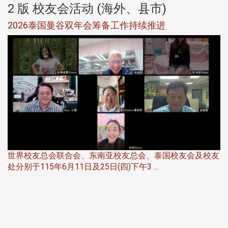
2 版 校友会活动 (海外、县市)
选
2026泰国曼谷双年会筹备工作持续推进
5
世界校友总会联合会、东南亚校友总会、泰国校友会及校友
服
处分别于115年6月11日及25日(四)下午3 ...
北
大