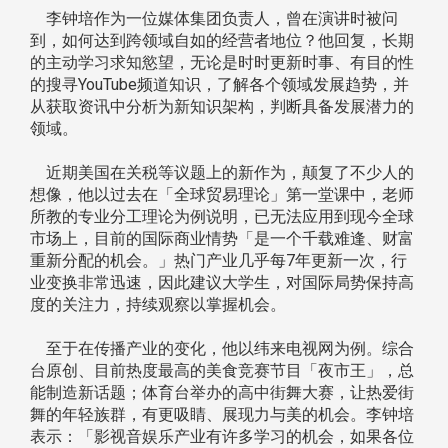
李钟培作为一位媒体集团负责人，曾在演讲时被问
到，如何达到跨领域自如的经营者地位？他回复，长期
的主动学习求知慾望，无论是时时更新时事、有目的性
的搜寻YouTube频道知识，了解各个领域发展趋势，并
从获取资讯中分析为新知识架构，判断具备发展潜力的
领域。
近期美国在关税等议题上的新作为，颠复了不少人的
想像，他以过去在「全球贸易理论」第一堂课中，老师
所教的专业分工理论为例说明，已无法应用到现今全球
市场上，目前的国际商业情势「是一个千载难逢、财富
重新分配的机会。」热门产业几乎每7年更新一次，行
业变换非常迅速，因此建议大学生，对国际局势保持高
度的关注力，持续观察以掌握机会。
至于在传播产业的变化，他以纬来电视网为例。综合
台原创、目前热度最高的美食竞赛节目「夜市王」，总
能制造新话题；体育台举办的高中街舞大赛，让热爱街
舞的年轻族群，有更吸睛、展现力与美的机会。李钟培
表示：「影视音娱乐产业有许多学习的机会，如果各位