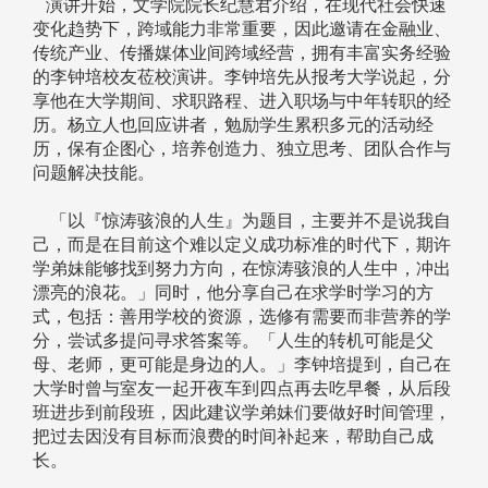
演讲开始，文学院院长纪慧君介绍，在现代社会快速
变化趋势下，跨域能力非常重要，因此邀请在金融业、
传统产业、传播媒体业间跨域经营，拥有丰富实务经验
的李钟培校友莅校演讲。李钟培先从报考大学说起，分
享他在大学期间、求职路程、进入职场与中年转职的经
历。杨立人也回应讲者，勉励学生累积多元的活动经
历，保有企图心，培养创造力、独立思考、团队合作与
问题解决技能。
「以『惊涛骇浪的人生』为题目，主要并不是说我自
己，而是在目前这个难以定义成功标准的时代下，期许
学弟妹能够找到努力方向，在惊涛骇浪的人生中，冲出
漂亮的浪花。」同时，他分享自己在求学时学习的方
式，包括：善用学校的资源，选修有需要而非营养的学
分，尝试多提问寻求答案等。「人生的转机可能是父
母、老师，更可能是身边的人。」李钟培提到，自己在
大学时曾与室友一起开夜车到四点再去吃早餐，从后段
班进步到前段班，因此建议学弟妹们要做好时间管理，
把过去因没有目标而浪费的时间补起来，帮助自己成
长。