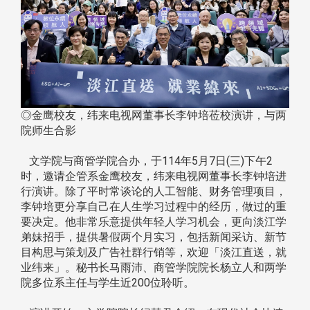
◎金鹰校友，纬来电视网董事长李钟培莅校演讲，与两
院师生合影
文学院与商管学院合办，于114年5月7日(三)下午2
时，邀请企管系金鹰校友，纬来电视网董事长李钟培进
行演讲。除了平时常谈论的人工智能、财务管理项目，
李钟培更分享自己在人生学习过程中的经历，做过的重
要决定。他非常乐意提供年轻人学习机会，更向淡江学
弟妹招手，提供暑假两个月实习，包括新闻采访、新节
目构思与策划及广告社群行销等，欢迎「淡江直送，就
业纬来」。秘书长马雨沛、商管学院院长杨立人和两学
院多位系主任与学生近200位聆听。