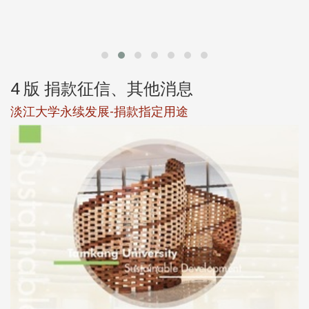
第
4 版 捐款征信、其他消息
淡江大学永续发展-捐款指定用途
于