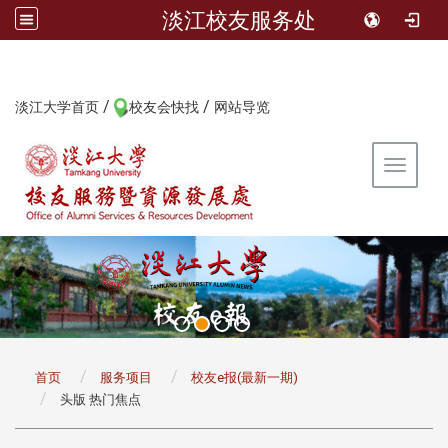
淡江校友服务处
/
/
:::
淡江大学首页
校友会快找
网站导览
Toggle 
:::
首页
服务项目
校友e报(最新一期)
头版 热门焦点