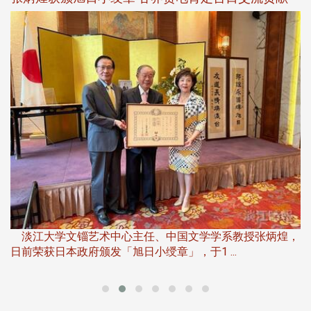
淡
下
淡江大学文锱艺术中心主任、中国文学学系教授张炳煌，
日前荣获日本政府颁发「旭日小绶章」，于1 ...
董