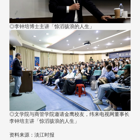
◎李钟培博士主讲「惊滔骇浪的人生」
◎文学院与商管学院邀请金鹰校友，纬来电视网董事长
李钟培主讲「惊滔骇浪的人生」
资料来源：淡江时报