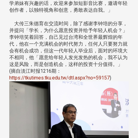
学弟妹有兴趣的话，欢迎来参加短影音比赛，邀请年轻
创作者，以独特视角和创意，勇敢表达自我。」
大传三朱德育在交流时间，除了感谢李钟培的分享，
并提问「学长，为什么愿意投资并给予年轻人机会？」
李钟培笑着回答，自己见过台湾和全世界最辉煌的年
代，他在一个充满机会的时代努力，任何人只要努力就
会有机会成功，但这一代年轻人毕业后，面对的环境大
不相同，他「愿意给年轻人发光发热的机会，我不认为
这是风险，而是创造机会，这样的投资十分值得。」
(摘自淡江时报1216期：
https://tkutimes.tku.edu.tw/dtl.aspx?no=59157
)