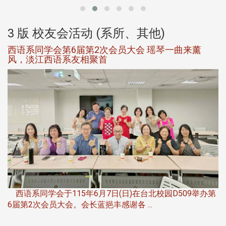
3 版 校友会活动 (系所、其他)
西语系同学会第6届第2次会员大会 瑶琴一曲来薰
风，淡江西语系友相聚首
，
西语系同学会于115年6月7日(日)在台北校园D509举办第
6届第2次会员大会。会长蓝挹丰感谢各 ...