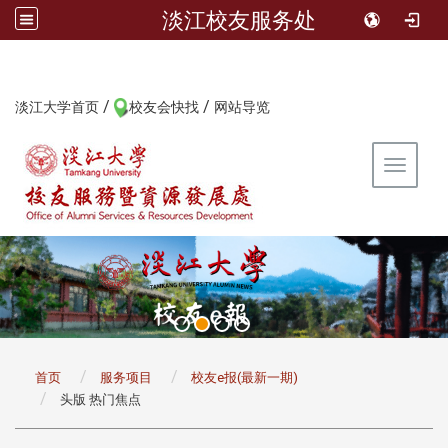
淡江校友服务处
/
/
:::
淡江大学首页
校友会快找
网站导览
Toggle 
:::
首页
服务项目
校友e报(最新一期)
头版 热门焦点