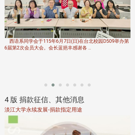
，
西语系同学会于115年6月7日(日)在台北校园D509举办第
6届第2次会员大会。会长蓝挹丰感谢各 ...
第
4 版 捐款征信、其他消息
淡江大学永续发展-捐款指定用途