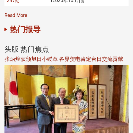
247期
(2025年10出刊)
Read More
热门报导
头版 热门焦点
新
张炳煌获颁旭日小绶章 各界贺电肯定台日交流贡献