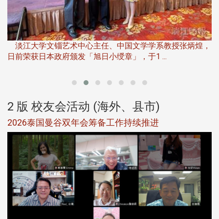
淡
下
淡江大学文锱艺术中心主任、中国文学学系教授张炳煌，
日前荣获日本政府颁发「旭日小绶章」，于1 ...
董
2 版 校友会活动 (海外、县市)
选
2026泰国曼谷双年会筹备工作持续推进
5