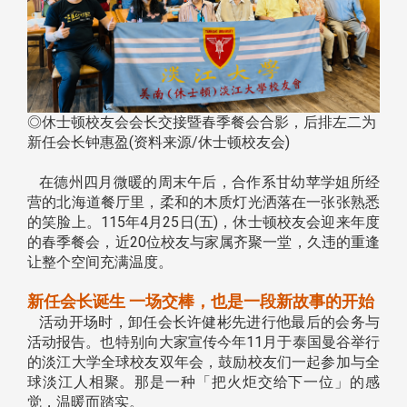
◎休士顿校友会会长交接暨春季餐会合影，后排左二为
新任会长钟惠盈(资料来源/休士顿校友会)
在德州四月微暖的周末午后，合作系甘幼苹学姐所经
营的北海道餐厅里，柔和的木质灯光洒落在一张张熟悉
的笑脸上。115年4月25日(五)，休士顿校友会迎来年度
的春季餐会，近20位校友与家属齐聚一堂，久违的重逢
让整个空间充满温度。
新任会长诞生 一场交棒，也是一段新故事的开始
活动开场时，卸任会长许健彬先进行他最后的会务与
活动报告。也特别向大家宣传今年11月于泰国曼谷举行
的淡江大学全球校友双年会，鼓励校友们一起参加与全
球淡江人相聚。那是一种「把火炬交给下一位」的感
觉，温暖而踏实。