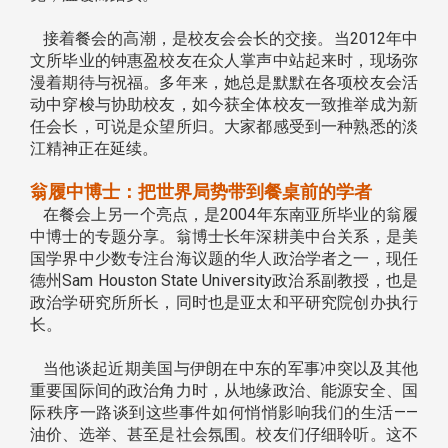
接着餐会的高潮，是校友会会长的交接。当2012年中
文所毕业的钟惠盈校友在众人掌声中站起来时，现场弥
漫着期待与祝福。多年来，她总是默默在各项校友会活
动中穿梭与协助校友，如今获全体校友一致推举成为新
任会长，可说是众望所归。大家都感受到一种熟悉的淡
江精神正在延续。
翁履中博士：把世界局势带到餐桌前的学者
在餐会上另一个亮点，是2004年东南亚所毕业的翁履
中博士的专题分享。翁博士长年深耕美中台关系，是美
国学界中少数专注台海议题的华人政治学者之一，现任
德州Sam Houston State University政治系副教授，也是
政治学研究所所长，同时也是亚太和平研究院创办执行
长。
当他谈起近期美国与伊朗在中东的军事冲突以及其他
重要国际间的政治角力时，从地缘政治、能源安全、国
际秩序一路谈到这些事件如何悄悄影响我们的生活——
油价、选举、甚至是社会氛围。校友们仔细聆听。这不