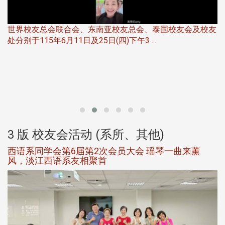
世界校友总会联合会、东南亚校友总会、泰国校友会及校友
服
处分别于115年6月11日及25日(四)下午3 ...
北
大
3 版 校友会活动 (系所、其他)
西语系同学会第6届第2次会员大会 瑶琴一曲来薰
风，淡江西语系友相聚首