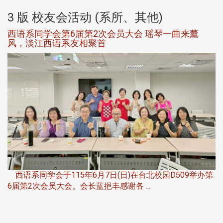
3 版 校友会活动 (系所、其他)
西语系同学会第6届第2次会员大会 瑶琴一曲来薰
风，淡江西语系友相聚首
，
西语系同学会于115年6月7日(日)在台北校园D509举办第
6届第2次会员大会。会长蓝挹丰感谢各 ...