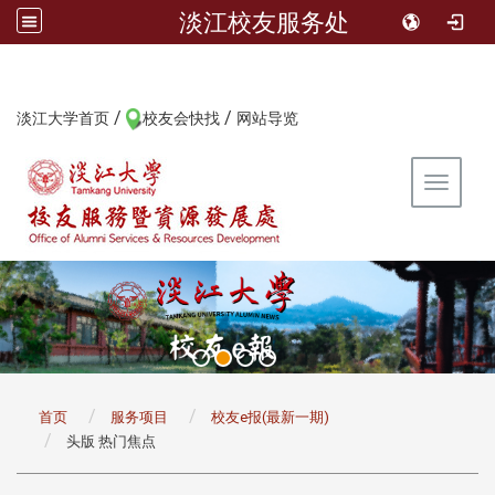
淡江校友服务处
/
/
:::
淡江大学首页
校友会快找
网站导览
Toggle 
:::
首页
服务项目
校友e报(最新一期)
头版 热门焦点