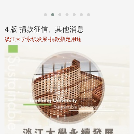
第
4 版 捐款征信、其他消息
淡江大学永续发展-捐款指定用途
于