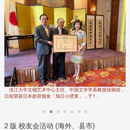
淡
下
淡江大学文锱艺术中心主任、中国文学学系教授张炳煌，
日前荣获日本政府颁发「旭日小绶章」，于1 ...
董
2 版 校友会活动 (海外、县市)