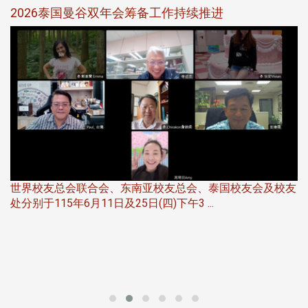
选
2026泰国曼谷双年会筹备工作持续推进
5
世界校友总会联合会、东南亚校友总会、泰国校友会及校友
服
处分别于115年6月11日及25日(四)下午3 ...
北
大