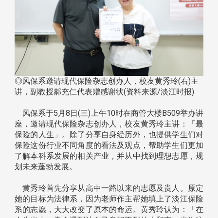
◎风保系邀请现代保险杂志创办人，校友黄秀玲(右)主
讲，副教授郝充仁代表赠感谢状(资料来源/淡江时报)
风保系于5月8日(三)上午10时在商管大楼B509举办讲
座，邀请现代保险杂志创办人，校友黄秀玲主讲：「最
保险的人生」。除了分享自身经历外，也提供学生们对
保险这份行业不同角度的看法及观点，帮助学生们更加
了解本科系发展的相关产业，并从中找到理想志愿，规
划未来蓬勃发展。
黄秀玲首先分享从高中一路以来的志愿及贵人。原定
她的目标为法律系，因为老师作主帮她填上了淡江保险
系的志愿，大大改变了原本的命运。黄秀玲认为：「在