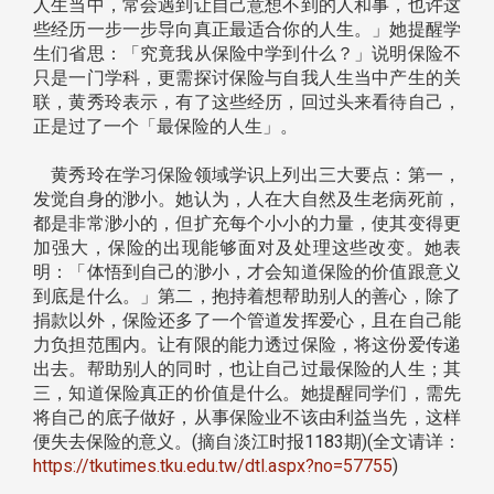
人生当中，常会遇到让自己意想不到的人和事，也许这
些经历一步一步导向真正最适合你的人生。」她提醒学
生们省思：「究竟我从保险中学到什么？」说明保险不
只是一门学科，更需探讨保险与自我人生当中产生的关
联，黄秀玲表示，有了这些经历，回过头来看待自己，
正是过了一个「最保险的人生」。
黄秀玲在学习保险领域学识上列出三大要点：第一，
发觉自身的渺小。她认为，人在大自然及生老病死前，
都是非常渺小的，但扩充每个小小的力量，使其变得更
加强大，保险的出现能够面对及处理这些改变。她表
明：「体悟到自己的渺小，才会知道保险的价值跟意义
到底是什么。」第二，抱持着想帮助别人的善心，除了
捐款以外，保险还多了一个管道发挥爱心，且在自己能
力负担范围内。让有限的能力透过保险，将这份爱传递
出去。帮助别人的同时，也让自己过最保险的人生；其
三，知道保险真正的价值是什么。她提醒同学们，需先
将自己的底子做好，从事保险业不该由利益当先，这样
便失去保险的意义。(摘自淡江时报1183期)(全文请详：
https://tkutimes.tku.edu.tw/dtl.aspx?no=57755
)