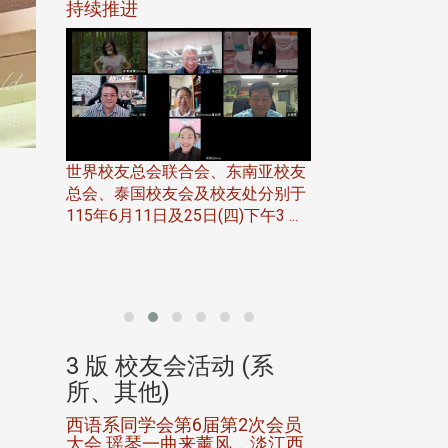
116年
持续推进
仲夏舞会 牛仔之
下届世界
欢
世界校友总会联合会、东南亚校友
总会、泰国校友会及校友处分别于
7日(日)
115年6月11日及25日(四)下午3 ...
务中心
北加州校友会于115
开115
晚，参加由北加州
联合会在Foster Ci ..
(系
3 版 校友会活动 (系
3 版 校友会
所、其他)
所、其他)
进会第2
西语系同学会第6届第2次会员
第一届淡韵杯歌
大会 瑶琴一曲来薰风，淡江西
赛公开抽籤 落