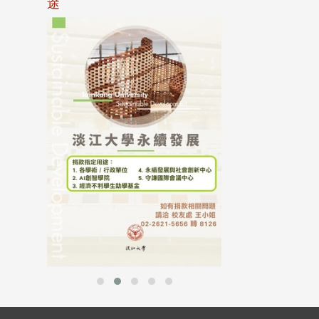
途
母校配合「个人资
行，并导入个资管
个人资料应尽善良
并于母校 ...