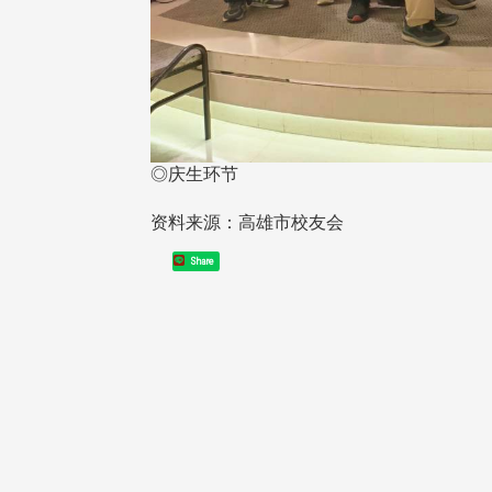
◎庆生环节
资料来源：高雄市校友会
东校友会于115年6月10日(三)
台北市校友会于6月6日(六)举办
16日(二)，27名校友夥伴一同前
「新店瑠公圳知性健行活动」
Share
中国宁夏省参访，活 ...
领队温明正学长与副领队吕惠
姐的精 ...
 版 校友会活动 (系
3 版 校友会活动 (系
所、其他)
所、其他)
机系友会第3届第4次理监事
风保系友会兰阳探梅漫游 齐
议暨系友论坛
共谱初夏欢乐乐章