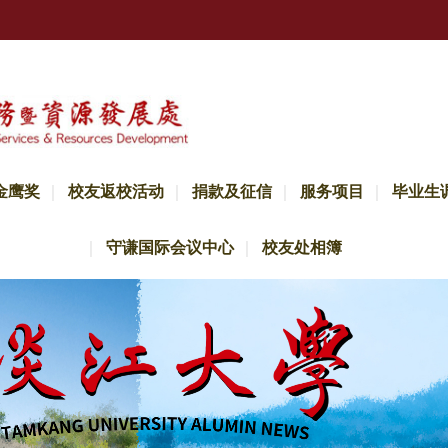
金鹰奖
校友返校活动
捐款及征信
服务项目
毕业生
守谦国际会议中心
校友处相簿