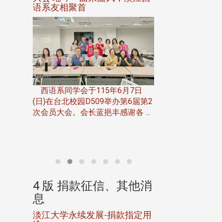
语系友相聚首
正、公开竞赛精
一次会员
在台北校
西语系同学会于115年6月7日
伯申研发
(日)在台北校园D509举办第6届第2
次会员大会。会长蓝挹丰感谢各 ...
由社团法人淡江大
合总会主办的「淡
韵杯歌唱大赛」，于11
、其他消
4 版 捐款征信、其他消
4 版 捐款
息
息
淡江大学永续发展-捐款指定用
校友个人资料保