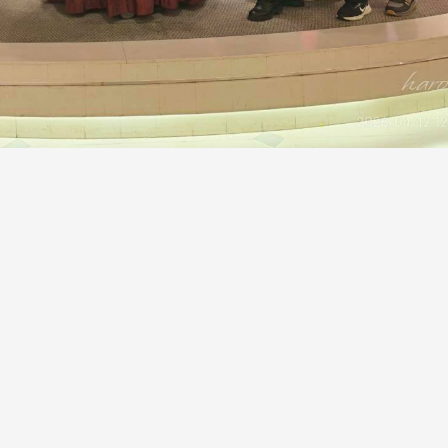
长 校友交流智慧治理凝聚向
理事会议 许宗由当选
心力
会长 并获授权承办
校友双年会
南加州校友会于115年6月2
台中市校友会于115年6月24日
在美国洛杉矶华侨文教服
，在
(三)举办拜会台中市政府活动。参
（洛侨文化中心）会议室召
玲学
访团由母校战略所所长李大中、 ...
...
3 版 校友会活动 (系
3 版 校友会活动 
所、其他)
所、其他)
聚
【校友来访】香港校友会前会
邱孝贤接任跨业合作协
长叶雅琴、杜天宝学长
届理事长