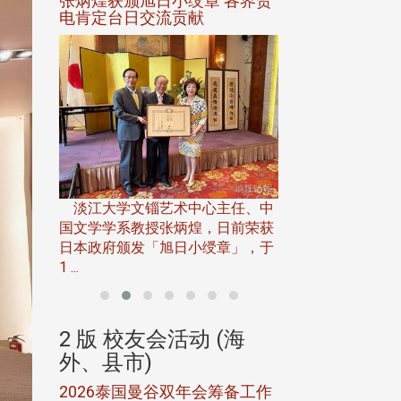
选案报部
张炳煌获颁旭日小绶章 各界贺
观势汇天下校友
聘范巽绿
电肯定台日交流贡献
淡江大学推广教育处
13日(六)举办「
淡江大学文锱艺术中心主任、中
届开学典礼暨共识营，
15)年7
国文学学系教授张炳煌，日前荣获
事会于6月
日本政府颁发「旭日小绶章」，于
1 ...
(海
2 版 校友会活动 (海
2 版 校友会
外、县市)
外、县市)
5年年中
2026泰国曼谷双年会筹备工作
北加州校友会参