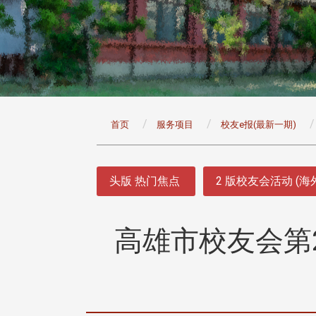
:::
首页
服务项目
校友e报(最新一期)
:::
头版 热门焦点
2 版校友会活动 (海
高雄市校友会第