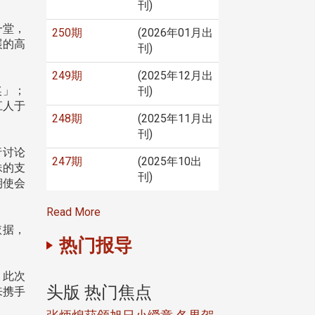
刊)
一堂，
250期
(2026年01月出
展的高
刊)
249期
(2025年12月出
奖」；
刊)
江人于
248期
(2025年11月出
刊)
行讨论
247期
(2025年10出
妹的支
刊)
期使会
Read More
依据，
热门报导
。此次
头版 热门焦点
头版 热门焦
来携手