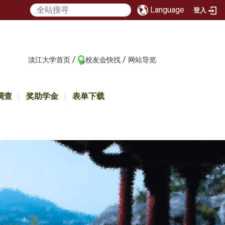
Language
登入
/
/
:::
淡江大学首页
校友会快找
网站导览
调查
奖助学金
表单下载