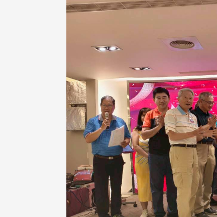
治大学主任秘书曾守正率队
十四载深耕校友情谊 校友
访校友处 深化校友工作交
执行长彭春阳荣退 校友感
共享实务经验
相伴同行
治大学主任秘书、中文系校友
校友处执行长彭春阳于115年
守正，于115年6月2日(二)率政
30日(四)荣退，为其十四年来
大学校友服务相关同仁莅临本 ...
校友服务、凝聚海内外校友情 ...
 版 校友会活动 (海
2 版 校友会活动 (海
外、县市)
外、县市)
东校友会6月活动
台北市校友会6月份活动