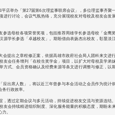
轩和平店举办「第27届第6次理监事联席会议」，多位理监事齐聚
项进行讨论，会议气氛热络，充分展现校友对母校及校友会发
友参选母校各项荣誉奖项，包括推荐周雄学长参选母校「金鹰
汉源学长参选「卓越校友」。期盼借由表扬杰出校友，彰显淡
会员大会提出之章程修正案，依据高雄市政府社会局人团科来文进
校友会任务增列「在校生奖学金」项目，以扩大对母校及学弟
举方式、会员资格确认及经费来源等条文进行调整与修正，以
「应出席人数」，将以近三年曾参与本会活动之会员作为统计
会务行政效率。
谊，透过定期会议与多元活动，持续促进校友交流与资源连结
头版 热门焦点
头版 热门焦点
校友会持续精进组织制度、深化服务能量的积极态度，期盼未
心力。