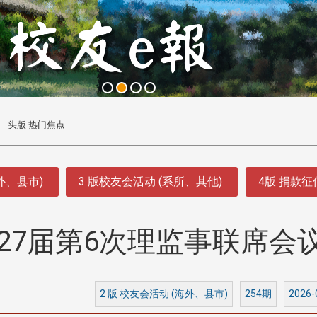
头版 热门焦点
外、县市)
3 版校友会活动 (系所、其他)
4版 捐款
27届第6次理监事联席会
2 版 校友会活动 (海外、县市)
254期
2026-