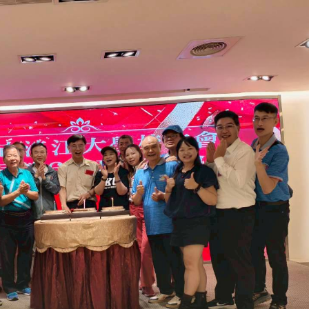
处
校友处新任执行长武士戎上
淡江大学董事会议改
念
任 携手校友共创淡江新里程
聘任许辉煌为校长 新
董事
淡江大学于115年7月30日(四)举
办布达暨单位主管交接典礼。115
7月
本校校长葛焕昭将于今(1
学年度校友服务暨资源发展 ...
深耕
月31日(五)任期届满。董
24日(三)下午5时 ...
2 版 校友会活动 (海
2 版 校友会活动 
外、县市)
外、县市)
台中市校友会拜会卢秀燕市
南加州校友会召开11