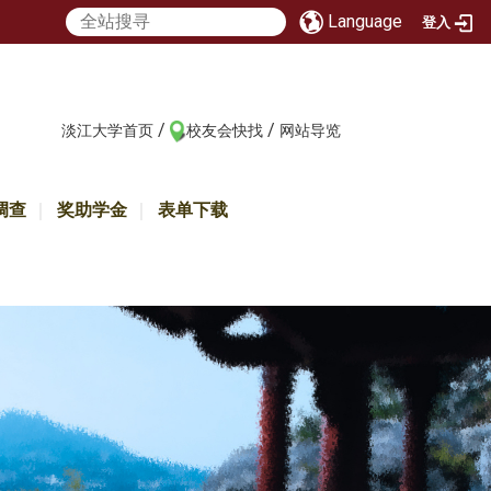
Language
登入
/
/
:::
淡江大学首页
校友会快找
网站导览
调查
奖助学金
表单下载