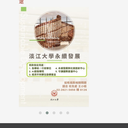
途
母校配合「个人资
行，并导入个资管
个人资料应尽善良
并于母校 ...