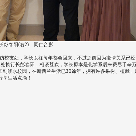
长彭春阳(右2)、同仁合影
来访校友处，学长以往每年都会回来，不过之前因为疫情关系已经
本处执行长彭春阳，相谈甚欢，学长原本是化学系后来费尽千辛
回到淡水校园，在新西兰生活已30馀年，拥有许多果树、植栽，
分享生活点滴！
头版 热门焦点
头版 热门焦点