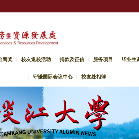
金鹰奖
校友返校活动
捐款及征信
服务项目
毕业生
守谦国际会议中心
校友处相簿