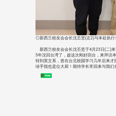
◎新西兰校友会会长沈丕坚(左2)与本处执行
新西兰校友会会长沈丕坚于4月23日(二)
5年没回台湾了，趁这次刚好回台，来拜访
转到英文系，曾在台北校园学习几年后来才
绿手指也是位大厨！期待学长常回来与我们
Share
头版 热门焦点
头版 热门焦点