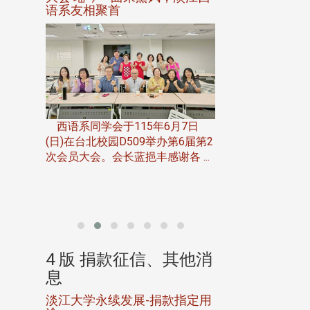
语系友相聚首
正、公开竞赛精
一次会员
在台北校
西语系同学会于115年6月7日
伯申研发
(日)在台北校园D509举办第6届第2
次会员大会。会长蓝挹丰感谢各 ...
由社团法人淡江大
合总会主办的「淡
韵杯歌唱大赛」，于11
、其他消
4 版 捐款征信、其他消
4 版 捐款
息
息
淡江大学永续发展-捐款指定用
校友个人资料保