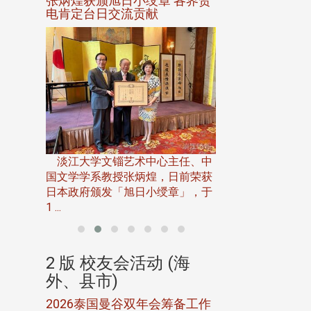
选案报部
张炳煌获颁旭日小绶章 各界贺
观势汇天下校友
聘范巽绿
电肯定台日交流贡献
淡江大学推广教育处
13日(六)举办「
淡江大学文锱艺术中心主任、中
届开学典礼暨共识营，
15)年7
国文学学系教授张炳煌，日前荣获
事会于6月
日本政府颁发「旭日小绶章」，于
1 ...
(海
2 版 校友会活动 (海
2 版 校友会
外、县市)
外、县市)
5年年中
2026泰国曼谷双年会筹备工作
北加州校友会参