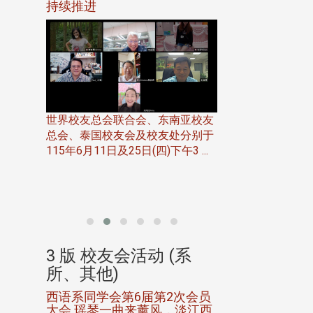
116年
持续推进
仲夏舞会 牛仔之
下届世界
欢
世界校友总会联合会、东南亚校友
总会、泰国校友会及校友处分别于
7日(日)
115年6月11日及25日(四)下午3 ...
务中心
北加州校友会于115
开115
晚，参加由北加州
联合会在Foster Ci ..
(系
3 版 校友会活动 (系
3 版 校友会
所、其他)
所、其他)
进会第2
西语系同学会第6届第2次会员
第一届淡韵杯歌
大会 瑶琴一曲来薰风，淡江西
赛公开抽籤 落