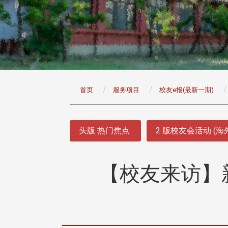
:::
首页
服务项目
校友e报(最新一期)
:::
头版 热门焦点
2 版校友会活动 (海
【校友来访】