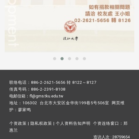
联络电话：886-2-2621-5656 转 8122～8127
传真号码：886-2-2391-8108
电邮信箱：fl@gms.tku.edu.tw
地址：106302 台北市大安区金华街199巷5号506室 网页维
护：
廖家鸣​
个资政策
|
隐私权政策
|
个人资料告知声明
个资连络窗口：
郑
惠兰
造访人次 : 28759654