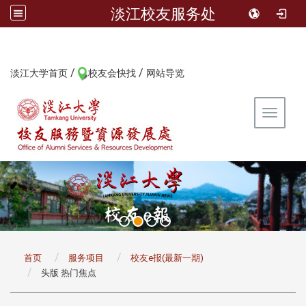
淡江校友服务处
/
/
:::
淡江大学首页
校友会快找
网站导览
Toggle 
:::
首页
服务项目
校友e报(最新一期)
头版 热门焦点