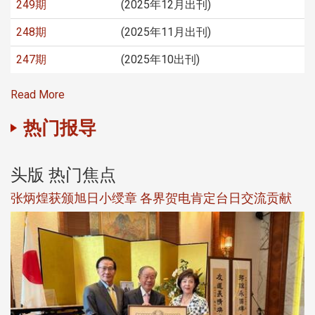
249期
(2025年12月出刊)
248期
(2025年11月出刊)
247期
(2025年10出刊)
Read More
热门报导
头版 热门焦点
新
张炳煌获颁旭日小绶章 各界贺电肯定台日交流贡献