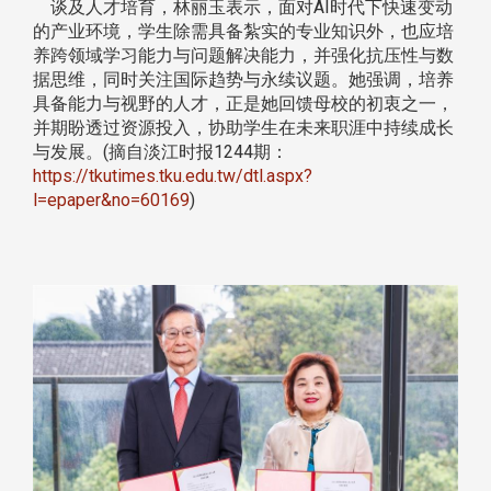
谈及人才培育，林丽玉表示，面对AI时代下快速变动
的产业环境，学生除需具备紮实的专业知识外，也应培
养跨领域学习能力与问题解决能力，并强化抗压性与数
据思维，同时关注国际趋势与永续议题。她强调，培养
具备能力与视野的人才，正是她回馈母校的初衷之一，
并期盼透过资源投入，协助学生在未来职涯中持续成长
与发展。(摘自淡江时报1244期：
https://tkutimes.tku.edu.tw/dtl.aspx?
l=epaper&no=60169
)