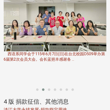
，
西语系同学会于115年6月7日(日)在台北校园D509举办第
6届第2次会员大会。会长蓝挹丰感谢各 ...
第
4 版 捐款征信、其他消息
淡江大学永续发展-捐款指定用途