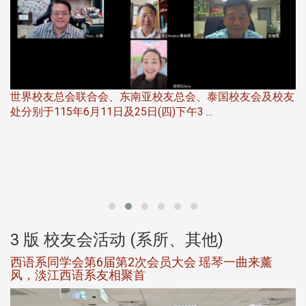
世界校友总会联合会、东南亚校友总会、泰国校友会及校友
服
处分别于115年6月11日及25日(四)下午3 ...
北
大
3 版 校友会活动 (系所、其他)
西语系同学会第6届第2次会员大会 瑶琴一曲来薰
风，淡江西语系友相聚首