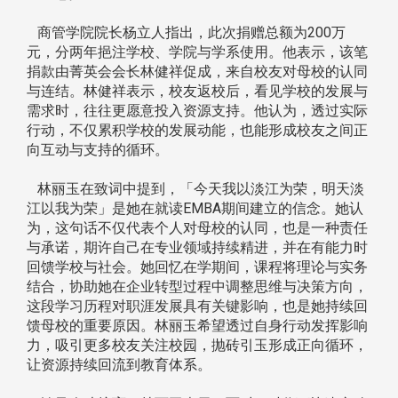
商管学院院长杨立人指出，此次捐赠总额为200万
元，分两年挹注学校、学院与学系使用。他表示，该笔
捐款由菁英会会长林健祥促成，来自校友对母校的认同
与连结。林健祥表示，校友返校后，看见学校的发展与
需求时，往往更愿意投入资源支持。他认为，透过实际
行动，不仅累积学校的发展动能，也能形成校友之间正
向互动与支持的循环。
林丽玉在致词中提到，「今天我以淡江为荣，明天淡
江以我为荣」是她在就读EMBA期间建立的信念。她认
为，这句话不仅代表个人对母校的认同，也是一种责任
与承诺，期许自己在专业领域持续精进，并在有能力时
回馈学校与社会。她回忆在学期间，课程将理论与实务
结合，协助她在企业转型过程中调整思维与决策方向，
这段学习历程对职涯发展具有关键影响，也是她持续回
馈母校的重要原因。林丽玉希望透过自身行动发挥影响
力，吸引更多校友关注校园，抛砖引玉形成正向循环，
让资源持续回流到教育体系。