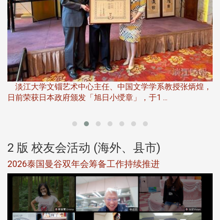
淡
下
淡江大学文锱艺术中心主任、中国文学学系教授张炳煌，
日前荣获日本政府颁发「旭日小绶章」，于1 ...
董
2 版 校友会活动 (海外、县市)
选
2026泰国曼谷双年会筹备工作持续推进
5