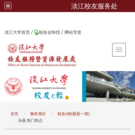
淡江校友服务处
/
/
:::
淡江大学首页
校友会快找
网站导览
Toggle 
:::
首页
服务项目
校友e报(最新一期)
头版 热门焦点