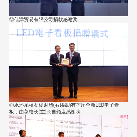
◎佳津贸易有限公司捐款感谢奖
◎水环系校友杨财烈(右)捐助有莲厅全新LED电子看
板，由葛校长(左)亲自颁发感谢状