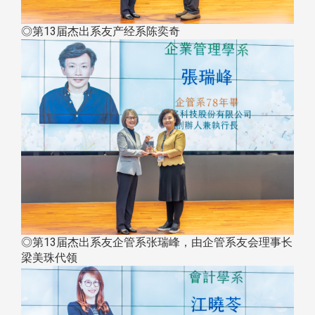
◎第13届杰出系友产经系陈奕奇
◎第13届杰出系友企管系张瑞峰，由企管系友会理事长
梁美珠代领