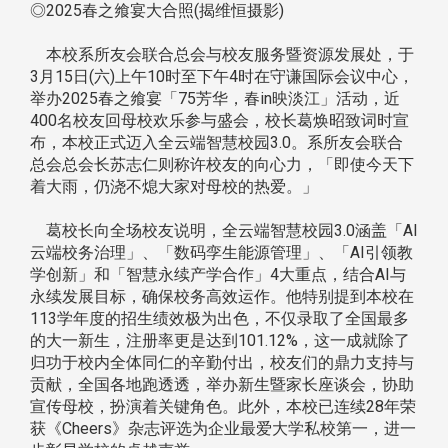
◎2025春之飨宴大合照(揭维恒摄影)
本校系所友会联合总会与校友服务暨资源发展处，于
3月15日(六)上午10时至下午4时在守谦国际会议中心，
举办2025春之飨宴「75芳华，春in映淡江」活动，近
400名校友回母校欢乐参与盛会，校长葛焕昭致词时宣
布，本校正式迈入全云端智慧校园3.0。系所友会联合
总会总会长苏志仁则称许校友的向心力，「即使今天下
着大雨，仍浇不熄大家对母校的热爱。」
葛校长向全场校友说明，全云端智慧校园3.0涵盖「AI
云端校务治理」、「数码孪生能源管理」、「AI引领教
学创新」和「智慧永续产学合作」4大重点，结合AI与
永续发展目标，确保校务高效运作。他特别提到本校在
113学年度的招生绩效极为出色，不仅录取了全国最多
的大一新生，注册率更是达到101.12%，这一成就除了
归功于校内全体同仁的辛勤付出，校友们的鼎力支持与
贡献，全国各地跑透透，举办新生暨家长座谈会，协助
宣传母校，扮演着关键角色。此外，本校已连续28年荣
获《Cheers》杂志评选为企业最爱大学私校第一，进一