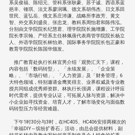
系吴俊福、陈绍元、管科系张耿豪、苏子诚、西语系蓝
挹丰、锺琪、法文系廖润珮、德文系胡伟杰、日文系田
世民、蓝弘岳、俄文系庄沛谦、战略所李政芳、黄文
智、外交系刘盛良、张忠龙、教科系周怡君和陈伟泓。
分别由文学院院长纪慧君、理学院院长施增廉、工学院
院长李宗翰、产经系主任林佩蒨代表商管学院院长杨立
人、外语学院院长林怡弟、国际事务学院院长包正豪和
教育学院院长陈国华颁发。
推广教育处执行长林宜男介绍「观势汇天下」课程，
内容包括「数码转型」、「永续发展」、「企业策
略」、「市场行销」、「人力资源」及「财务管理」6
大特色领域，特别邀请金鹰奖得主、业界权威及专业教
授共同组成优秀师资群。林执行长强调，课程设计呼应
时代需求，提供专业认证，可拓展人脉与资源，解决中
小企业如寻找资金、培育人才，了解市场变化与面临数
码转型压力等经营难题。
下午1时30分与3时，在HC405、HC406安排两梯次的
「幸福DIY～缤纷扩香石」活动，由总会提供材料，副