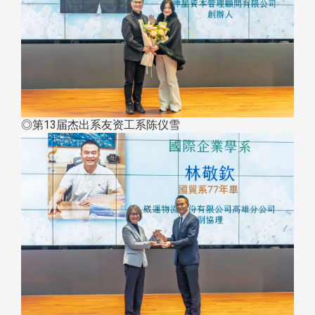
◎第13届杰出系友资工系陈仪雪