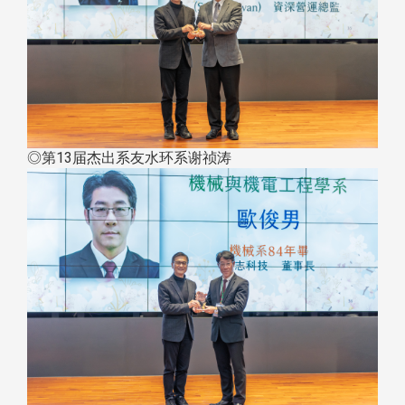
◎第13届杰出系友水环系谢祯涛