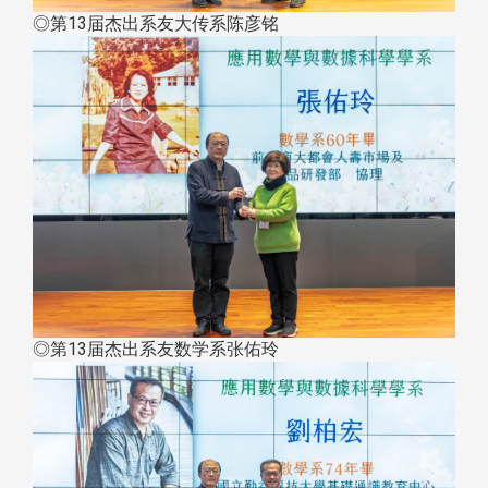
◎第13届杰出系友大传系陈彦铭
◎第13届杰出系友数学系张佑玲