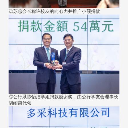
◎苏总会长称许校友的向心力并推广小额捐款
◎公行系陈怡洁学姐捐款感谢奖，由公行学友会理事长
胡绍谦代领