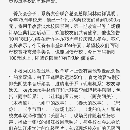
步彰显学校的卓越声誉。
菁英会会长，系所友会联合总会总顾问林健祥说明，
今年75周年校庆，他已于1个月内向校友们募到1,500万
元，将用于改善淡水校园景观，第一期改造书卷广场预
计毕业典礼之后动工，欢迎校友们共襄盛举。他也预告
10月18日(六)将在新竹举办75周年校庆感恩餐会。苏总
会长表示，今天备有丰盛buffet午宴，希望校友们回到
母校赏花赏景享美食，也能回馈母校，今日扫码捐款
100元以上，即赠送限量印有TKU的保冷袋。
本校为民歌发源地，牧羊草坪上设有吉他塑像纪念当
年的李双泽，由于正逢民歌运动50年，春之飨宴特别安
排光阴故事音乐飨宴，邀请电子系（现电机系）校友廖
逸民、keyboard手林倩宜和水环四李峸陞携手演唱，包
括〈雨中即景〉、〈让我们看云去〉、〈阿美阿美〉、
〈木棉道〉、〈雨中的故事〉、〈春天的故事〉、〈想
你〉、〈季节雨〉、〈散场电影〉、〈龙的传人〉和由
校友李双泽作曲的〈美丽岛〉，现场另伴随着悠扬歌
声，播放一张张的淡江校园老照片，与各校友会总会长
们在淡江求学时的年轻照片，勾起现场校友们的无限回