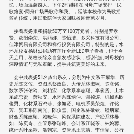
忆，场面温馨感人。下午2时继续在同舟广场安排「民
歌飨宴-同舟广场民歌你和我」，延续本校作为民歌摇
篮的传统，用民歌陪伴大家回味校园青葱岁月。
接着表扬累积捐款50万至100万元者，分别是罗孝
贤、欧阳崇荣、洪丽娜、陈怡洁、多采科技有限公司、
佳津贸易有限公司和祥行投资有限公司，特别的是，水
环系校友杨财烈捐助有莲厅全新LED电子看板，也于今
天启用，葛校长除亲自颁发感谢状，感谢他们对母校的
深厚情谊与无私奉献，携手共筑更美好的未来。
会中共表扬51名杰出系友，分别为中文系王耀华、历
史系陈文佐、资图系蔡政良、大传系林淑照、陈彦铭、
数学系张佑玲、刘柏宏、化学系李志聪、李俊贤、土木
系施忠贤、萧秋安、水环系陈炳仲、谢祯涛、机械系欧
俊男、化材系石鸿珍、张旭贤、电机系吴荣煌、许铭
芳、资工系陈南光、陈仪雪、国企系林敬钦、锺炳耀、
财金系陈建颖、赖晓萍、风保系陈建发、产经系林晏
如、陈奕奇、企管系张瑞峰、会计系江晓苓、林婉蓉、
统计系叶采羚、潘朝宗、资管系王志清、李佳宪、公行