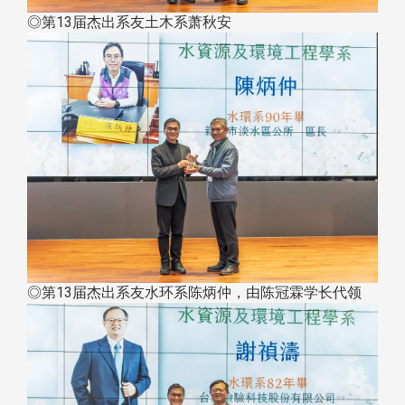
◎第13届杰出系友土木系萧秋安
◎第13届杰出系友水环系陈炳仲，由陈冠霖学长代领