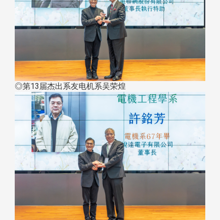
◎第13届杰出系友电机系吴荣煌