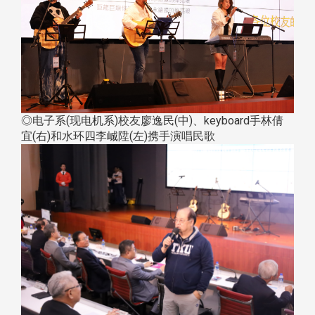
◎电子系(现电机系)校友廖逸民(中)、keyboard手林倩
宜(右)和水环四李峸陞(左)携手演唱民歌