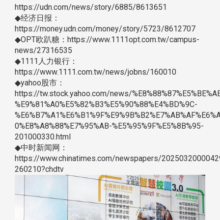
https://udn.com/news/story/6885/8613651
◆经济日报：
https://money.udn.com/money/story/5723/8612707
◆OPT欧趴糖：https://www.1111opt.com.tw/campus-
news/27316535
◆1111人力银行：
https://www.1111.com.tw/news/jobns/160010
◆yahoo股市：
https://tw.stock.yahoo.com/news/%E8%88%87%E5%BE%
%E9%81%A0%E5%82%B3%E5%90%88%E4%BD%9C-
%E6%B7%A1%E6%B1%9F%E9%9B%B2%E7%AB%AF%E6%A
0%E8%A8%88%E7%95%AB-%E5%95%9F%E5%8B%95-
201000330.html
◆中时新闻网：
https://www.chinatimes.com/newspapers/2025032000042
260210?chdtv