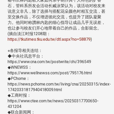
秘书长林内匙教大家如何亲手制作具个人特色的扩香
石，管科系所友会活动长臧泳荣认为，该活动对校友来
说意义非凡，除了选择与搭配花朵颜色时相互交流，甚
至交换作品，不仅增进彼此交流，也提升了团队凝聚
力。他同时称讚林内匙的细心指导让成品几乎无误差，
也让参与校友们开心地带着自己的作品，合影留念。
(摘自淡江时报1208期：
https://tkutimes.tku.edu.tw/dtl.aspx?no=58879
)
※各报导相关连结：
◆中央社讯息平台：
https://www.cna.com.tw/postwrite/chi/396549
◆WNEWSS：
https://www.wellnewss.com/post/795176.html
◆PChome：
https://news.pchome.com.tw/living/cna/20250315/index-
17420331817940418009.html
◆工商时报：
https://www.ctee.com.tw/news/20250317700650-
431204
◆联合新闻网：