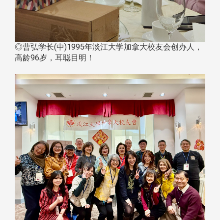
◎曹弘学长(中)1995年淡江大学加拿大校友会创办人，
高龄96岁，耳聪目明！