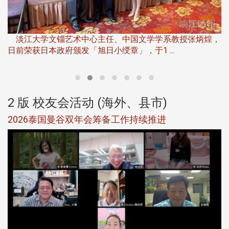
淡江大学推广教育处于115年6月1
下」第二届开学典礼暨共识营，汇聚产 
中国文学学系教授张炳煌，
」，于1 ...
友会活动 (海外、县市)
2 版 校友会
曼谷双年会筹备工作持续推进
北加州校友会参
500人同欢