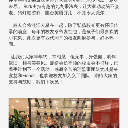
仲主持的宾果游戏更是让人欲罢不能，老少同欢，意犹
未尽 。Ruru主持有趣的九九乘法表，让大家动动脑不会
老。猜灯谜游戏，国台英语并用，不觉令人莞尔。
校友会将淡江人聚在一起，除了弘扬校誉更有怀旧传
承的喻意，每年的校友爷爷发红包，是孩子们最喜欢的
小花絮。此次更有四代同堂的校友阖府参与，好不热
闹。
让我们大家年年约，常相见，但无事，身强健，明年
依旧，相与笑春风。庞婕会长率领的校友会不打烊，已
着手计划下一个活动，感谢辛苦的理监事团队尤其是林
宴慧和Fisher，也欢迎校友加入义工团队，期待大家的
支持与鼓励，我们下次见！