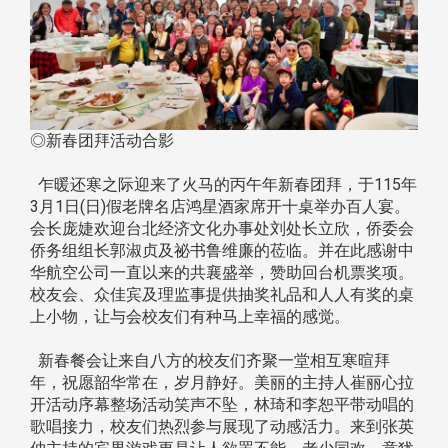
◎新春团拜活动合影
乍暖还寒之际迎来了火马的丙午年新春团拜，于115年
3月1日(日)假老牌名店鸿星酒家席开十桌举办百人宴。
会长庞婕欢迎台北经济文化办事处刘处长立欣，侨委会
侨务组组长郭淑贞及祕书鲁维廉的莅临。并在此感谢中
华航空公司一直以来的共襄盛举，赞助回台机票奖项。
校友会、众佳宾及理监事提供抽奖礼品和人人有奖的桌
上小物，让与会校友们有种马上幸福的感觉。
新春餐会让来自八方的校友们齐聚一堂相互寒暄拜
年，祝愿韶华常在，岁月静好。美丽的主持人崔丽心拉
开活动序幕整场活动笑声不坠，林琦和李恕平带动唱的
歌唱接力，校友们热烈参与展现了动感活力。来到张英