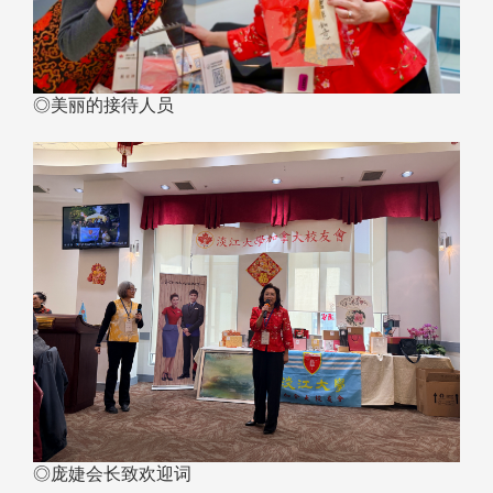
◎美丽的接待人员
◎庞婕会长致欢迎词