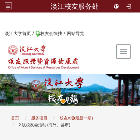
淡江校友服务处
/
/
:::
淡江大学首页
校友会快找
网站导览
Toggle 
:::
首页
服务项目
校友e报(最新一期)
2 版校友会活动 (海外、县市)