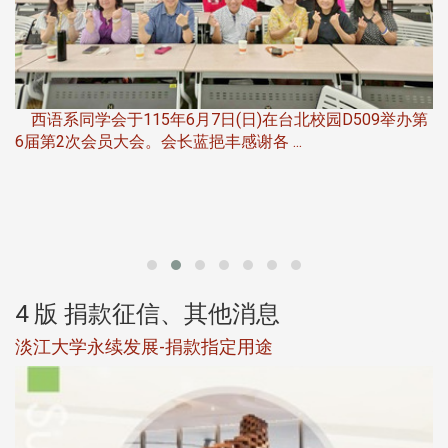
，
西语系同学会于115年6月7日(日)在台北校园D509举办第
6届第2次会员大会。会长蓝挹丰感谢各 ...
第
4 版 捐款征信、其他消息
淡江大学永续发展-捐款指定用途