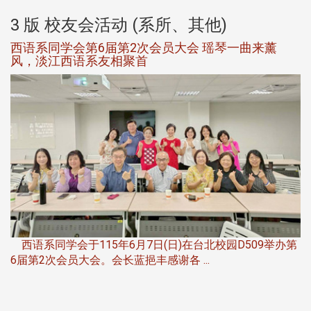
3 版 校友会活动 (系所、其他)
西语系同学会第6届第2次会员大会 瑶琴一曲来薰
风，淡江西语系友相聚首
，
西语系同学会于115年6月7日(日)在台北校园D509举办第
6届第2次会员大会。会长蓝挹丰感谢各 ...