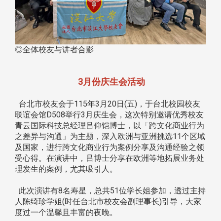
◎全体校友与讲者合影
3月份庆生会活动
台北市校友会于115年3月20日(五)，于台北校园校友
联谊会馆D508举行3月庆生会，这次特别邀请优秀校友
青云国际科技总经理吕仰铠博士，以「跨文化商业行为
之差异与沟通」为主题，深入欧洲与亚洲挑选11个区域
及国家，进行跨文化商业行为案例分享及沟通经验之领
受心得。在演讲中，吕博士分享在欧洲等地拓展业务处
理发生的案例，尤其吸引人。
此次演讲有8名寿星，总共51位学长姐参加，透过主持
人陈绮珍学姐(时任台北市校友会副理事长)引导，大家
度过一个温馨且丰富的夜晚。