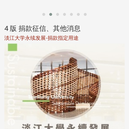
第
4 版 捐款征信、其他消息
淡江大学永续发展-捐款指定用途
于