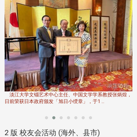
淡
下
淡江大学文锱艺术中心主任、中国文学学系教授张炳煌，
日前荣获日本政府颁发「旭日小绶章」，于1 ...
董
2 版 校友会活动 (海外、县市)