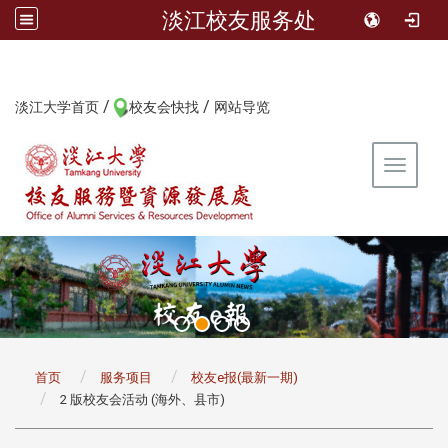
淡江校友服务处
/
/
:::
淡江大学首页
校友会快找
网站导览
Toggle 
:::
首页
服务项目
校友e报(最新一期)
2 版校友会活动 (海外、县市)