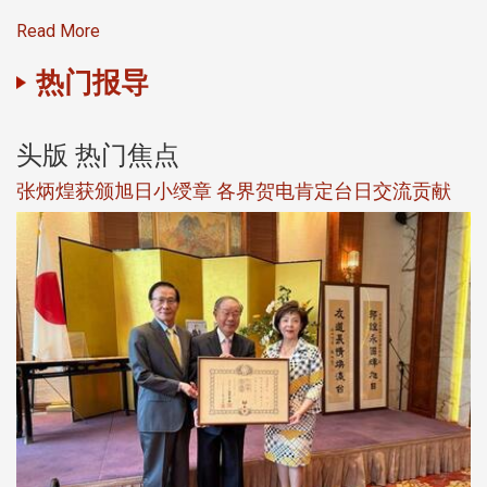
Read More
热门报导
头版 热门焦点
新
张炳煌获颁旭日小绶章 各界贺电肯定台日交流贡献