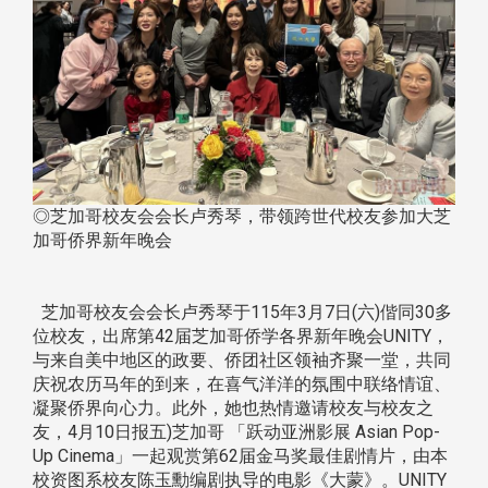
◎芝加哥校友会会长卢秀琴，带领跨世代校友参加大芝
加哥侨界新年晚会
芝加哥校友会会长卢秀琴于115年3月7日(六)偕同30多
位校友，出席第42届芝加哥侨学各界新年晚会UNITY，
与来自美中地区的政要、侨团社区领袖齐聚一堂，共同
庆祝农历马年的到来，在喜气洋洋的氛围中联络情谊、
凝聚侨界向心力。此外，她也热情邀请校友与校友之
友，4月10日报五)芝加哥 「跃动亚洲影展 Asian Pop-
Up Cinema」一起观赏第62届金马奖最佳剧情片，由本
校资图系校友陈玉勳编剧执导的电影《大蒙》。UNITY