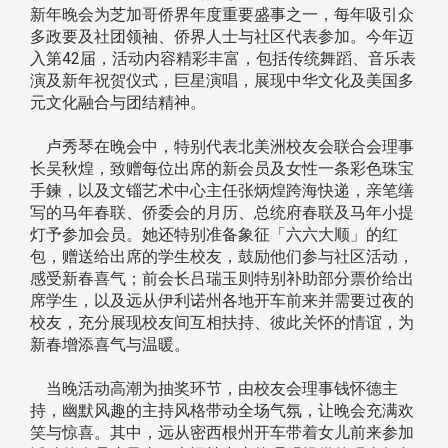
新年晚会为芝加哥侨界年度重要盛事之一，每年吸引众
多政要及社团领袖、侨界人士与社区代表参加。今年迈
入第42届，活动内容精彩丰富，包括传统舞蹈、音乐表
演及新年祝贺仪式，巨星演唱，展现中华文化及美国多
元文化融合与团结精神。
卢秀琴在晚会中，特别代表北美洲校友会联合会理事
长吴秋煌，致赠每位出席的新会员及女性一条彩色珠宝
手鍊，以及文锱艺术中心主任张炳煌跨海快递，亲笔缮
写的马年春联、侨委会的月历、总统府春联及马年小提
灯予参加会员。她还特别准备象征「六六大顺」的红
包，赠送给出席的学生校友，鼓励他们参与社区活动，
感受新春喜气；前会长吕瑞玉则特别补助部分票价给出
席学生，以及远从伊利诺州各地开车前来并需要过夜的
校友，充分展现校友间互相扶持、彼此关怀的情谊，为
新春增添喜气与温暖。
当晚活动高潮为抽奖环节，由校友会理事钱怀德主
持，幽默风趣的主持风格带动全场气氛，让晚会充满欢
笑与惊喜。其中，远从密西根州开车带着女儿前来参加