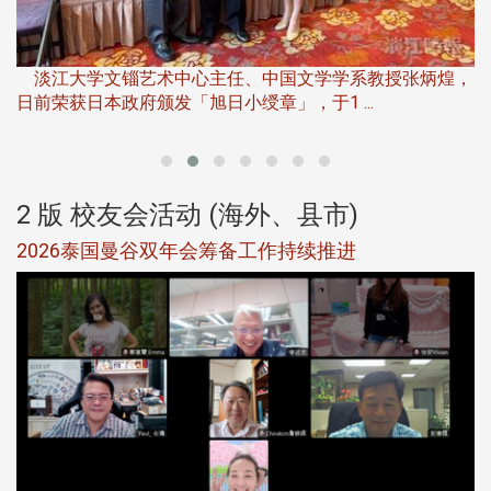
淡
下
淡江大学文锱艺术中心主任、中国文学学系教授张炳煌，
日前荣获日本政府颁发「旭日小绶章」，于1 ...
董
2 版 校友会活动 (海外、县市)
选
2026泰国曼谷双年会筹备工作持续推进
5