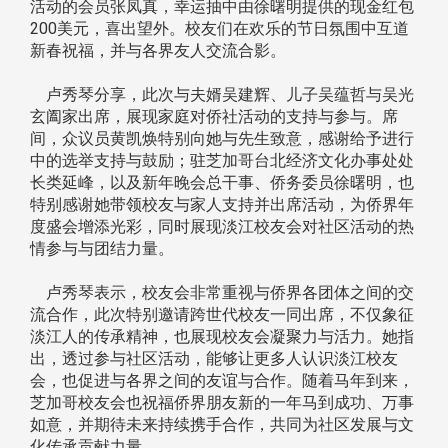
活动的会员张凤真，幸运抽中由徐曙明提供的现金红包
200美元，喜出望外。校友们在欢乐的节日氛围中互道
新春祝福，并与各界友人交流合影。
卢秀琴分享，此次与夫婿吴建辉、儿子吴蕴哲与吴光
玄阖家出席，展现家庭对侨社活动的支持与参与。席
间，众议员黄凯焕特别向她与先生致意，感谢给予进行
中的选举支持与鼓励；驻芝加哥台北经济文化办事处处
长类延峰，以及新年晚会总干事、侨务委员徐曙明，也
特别感谢她带领校友与家人支持并出席活动，为侨界年
度盛会增添光彩，同时展现淡江校友会对社区活动的热
情参与与团结力量。
卢秀琴表示，校友会非常重视与侨界各团体之间的交
流合作，此次特别邀请跨世代校友一同出席，不仅象征
淡江人的传承精神，也展现校友会凝聚力与活力。她指
出，透过参与社区活动，能够让更多人认识淡江校友
会，也促进与各界之间的友谊与合作。随着马年到来，
芝加哥校友会也祝福侨界朋友新的一年马到成功、万事
如意，并期待未来持续携手合作，共同为社区发展与文
化传承贡献力量。