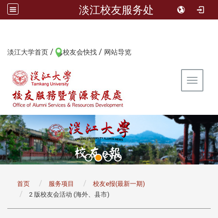
淡江校友服务处
/
/
:::
淡江大学首页
校友会快找
网站导览
Toggle 
:::
首页
服务项目
校友e报(最新一期)
2 版校友会活动 (海外、县市)