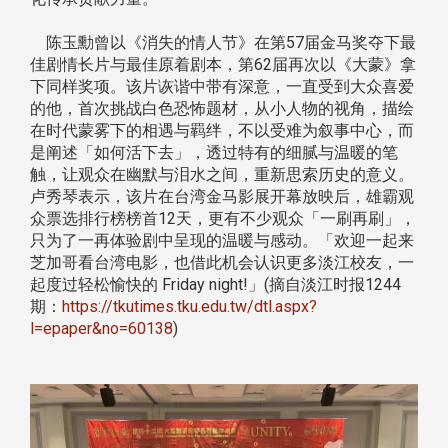
陈玉勳曾以《消失的情人节》在第57届金马奖夺下最
佳剧情长片与最佳原着剧本，第62届再次以《大蒙》拿
下同样奖项。该片诙谐中带有深意，一直受到大众喜爱
的他，首次挑战白色恐怖题材，从小人物的视角，描绘
在时代蒙雾下的相遇与羁绊，不以受难为叙事中心，而
是阐述「如何活下去」，透过特有的细腻与温暖的笔
触，让观众在幽默与泪水之间，重新思索历史的意义。
卢秀琴表示，该片在台湾金马影展开幕放映后，雄霸观
众票选排行榜榜首12天，更有不少观众「一刷再刷」，
只为了一再体验剧中呈现的温暖与感动。「欢迎一起来
芝加哥看台湾电影，也借此机会认识更多淡江校友，一
起度过轻松愉快的 Friday night!」(摘自淡江时报1244
期：
https://tkutimes.tku.edu.tw/dtl.aspx?
l=epaper&no=60138
)