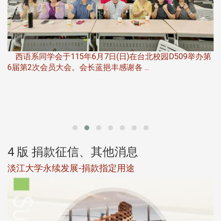
，
西语系同学会于115年6月7日(日)在台北校园D509举办第
6届第2次会员大会。会长蓝挹丰感谢各 ...
第
4 版 捐款征信、其他消息
淡江大学永续发展-捐款指定用途