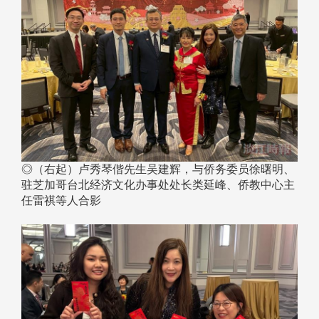
◎（右起）卢秀琴偕先生吴建辉，与侨务委员徐曙明、
驻芝加哥台北经济文化办事处处长类延峰、侨教中心主
任雷祺等人合影