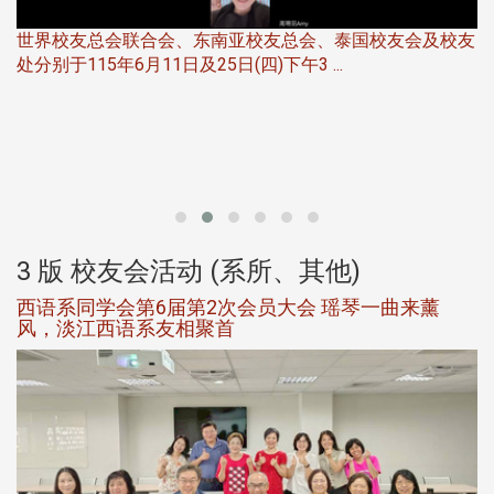
世界校友总会联合会、东南亚校友总会、泰国校友会及校友
服
处分别于115年6月11日及25日(四)下午3 ...
北
大
3 版 校友会活动 (系所、其他)
西语系同学会第6届第2次会员大会 瑶琴一曲来薰
风，淡江西语系友相聚首