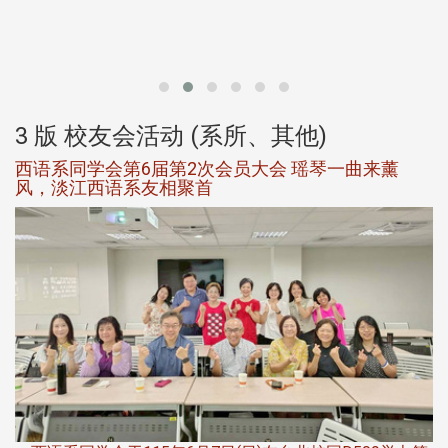
北
大
3 版 校友会活动 (系所、其他)
西语系同学会第6届第2次会员大会 瑶琴一曲来薰
风，淡江西语系友相聚首
，