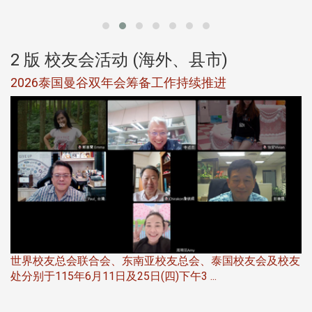
2 版 校友会活动 (海外、县市)
选
2026泰国曼谷双年会筹备工作持续推进
5
世界校友总会联合会、东南亚校友总会、泰国校友会及校友
服
处分别于115年6月11日及25日(四)下午3 ...