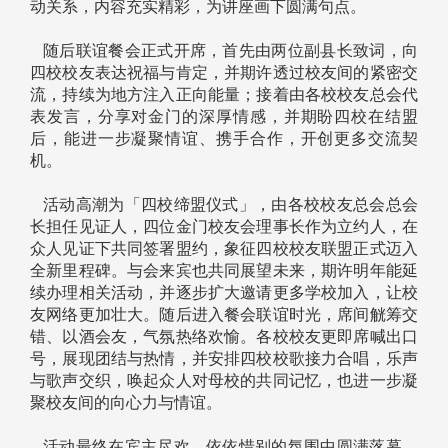
动关系，内容充实精彩，为讲座画下圆满句点。
随后联谊餐会正式开席，首先由两位副县长致词，向
四校校友表达祝福与肯定，并期许透过校友间的紧密交
流，持续为地方注入正向能量；接着由各校校友总会代
表发言，分享对金门的深厚情感，并期盼四校在结盟
后，能进一步凝聚情谊、携手合作，开创更多交流契
机。
活动高潮为「四校缔盟仪式」，由各校校友总会总会
长担任见证人，四位金门校友会理事长作为立约人，在
众人见证下共同签署盟约，象征四校校友联盟正式迈入
全新里程碑。与会来宾也共同展望未来，期许明年能延
续办理相关活动，并逐步扩大邀请更多学校加入，让校
友网络更加壮大。随后进入餐会联谊时光，席间觥筹交
错、以酒会友，气氛热络欢愉。各校校友更即席喊出口
号，展现团结与热情，并安排四校校歌接力合唱，乐声
与歌声交织，唤起众人对母校的共同记忆，也进一步凝
聚校友间的向心力与情谊。
活动最终在宾主尽欢、依依惜别的氛围中圆满落幕。