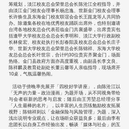
筹规划，淡江校友总会荣誉总会长陈沧江全程指导，并
由淡江金门校友会理事长杨忠逸、世新金门校友会理事
长许焕生及东海金门校友联谊会会长王崑龙等人共同协
办。除邀集各校在地优秀校友踊跃出席外，也特别邀请
台湾各地校友总会代表莅临金门共襄盛举，出席贵宾包
括逢甲大学校友总会总会长李明和、淡江大学行政副校
长林俊宏、校友处执行长彭春阳及校友总会总会长庄子
华、世新大学校友总会荣誉总会长陈锦祥、东海大学校
友总会总会长叶世宗，合计约30位贵宾齐聚金门，场面
热络。金门县政府方面亦高度重视，由副县长李文良、
陈祥麟及教育处副处长董云馨等人亲临指导，现场席开
10桌，气氛温馨热闹。
活动于傍晚率先展开「四校好学讲座」，由陈沧江以
「无声的力量－政治漫画」为题开场，从不同视角带给
与会者崭新的思考与启发；随后由王芳堃总经理分享
「人生最棒的名片」，以丰富的人生历练勉励校友拓展
视野；陈锦祥则以「金融保险与风险管理」为题，深入
浅出说明专业观点，让在场听众获益良多；最后由李有
忠团长以自身工作经验出发，畅谈「媒体与社会」的互