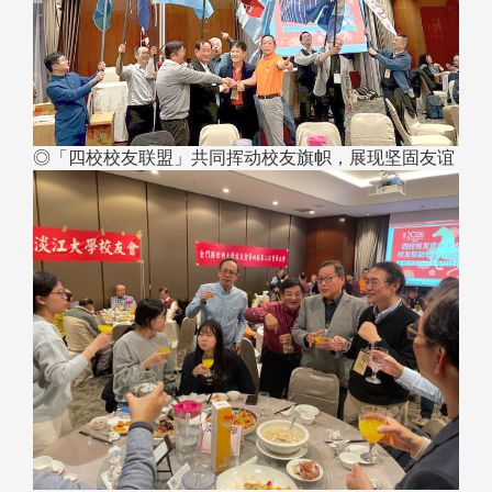
◎「四校校友联盟」共同挥动校友旗帜，展现坚固友谊