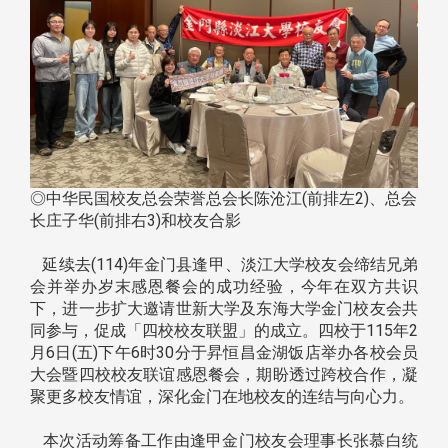
◎中华民国校友总会荣誉总会长陈沧江(前排左2)、总会
长庄子华(前排右3)和校友合影
延续去(114)年金门县逢甲、淡江大学校友会缔结兄弟
会并举办岁末感恩餐会的成功经验，今年在双方共识
下，进一步扩大邀请世新大学及东海大学金门校友会共
同参与，促成「四校校友联盟」的成立。四校于115年2
月6日(五)下午6时30分于昇恒昌金湖饭店举办各校会员
大会暨四校校友联谊感恩餐会，期盼透过跨校合作，凝
聚更多校友情谊，深化金门在地校友的连结与向心力。
本次活动筹备工作由逢甲金门校友会理事长张慕白统