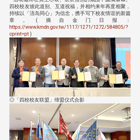
四校校友彼此道别、互道祝福，并相约来年再度相聚，
持续以「浯岛同心」为信念，携手写下校友情谊的新篇
章。(摘自金门日报：
https://www.kmdn.gov.tw/1117/1271/1272/584805/?
cprint=pt
)
◎「四校校友联盟」缔盟仪式合影