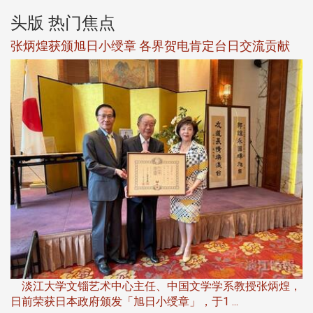
头版 热门焦点
新
张炳煌获颁旭日小绶章 各界贺电肯定台日交流贡献
淡
下
淡江大学文锱艺术中心主任、中国文学学系教授张炳煌，
日前荣获日本政府颁发「旭日小绶章」，于1 ...
董