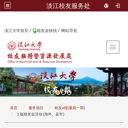
淡江校友服务处
/
/
:::
淡江大学首页
校友会快找
网站导览
Toggle 
:::
首页
服务项目
校友e报(最新一期)
2 版校友会活动 (海外、县市)