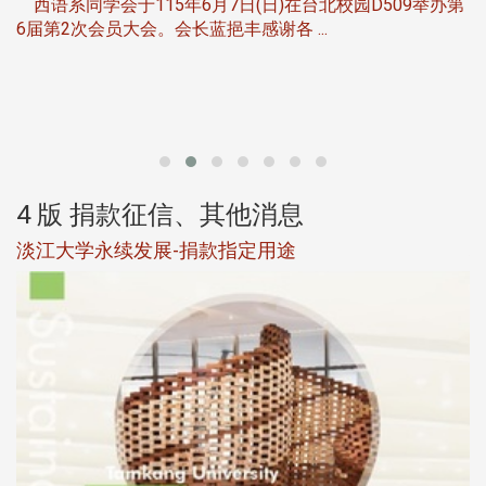
西语系同学会于115年6月7日(日)在台北校园D509举办第
6届第2次会员大会。会长蓝挹丰感谢各 ...
第
4 版 捐款征信、其他消息
淡江大学永续发展-捐款指定用途
于