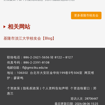
更多基隆市校友会
相关网站
基隆市淡江大学校友会【Blog】
联络电话：886-2-2621-5656 转 8122～8127
传真号码：886-2-2391-8108
电邮信箱：fl@gms.tku.edu.tw
地址：106302 台北市大安区金华街199巷5号506室 网页维
护：
廖家鸣​
个资政策
|
隐私权政策
|
个人资料告知声明
个资连络窗口：
郑
惠兰
造访人次 : 28706447
最后更新日期 :
2026-08-06 15:25