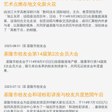
艺术点燃在地文化新火花
由淡江大学高教深耕计画「数码淡水 国际链结」主办、教育部指导的
「旭丘东昇．说唱基淡四百年」活动，于114年9月28日(日)在基隆圆满落
幕。这场结合文化走读、创意说唱与餐叙交流的盛会，成功汇聚校内外参
与者，以新颖的视角，共同穿越基隆与淡水四百年的港湾历史，深刻体会
了「寓教于乐」的精髓。
2025-08-31
基隆市校友会
基隆市校友会第14届第2次会员大会
基隆市校友会于114年8月31日(日)假基隆港海产楼，隆重举行第14届第
2次会员大会，吸引来自各界的校友热情参与，共同见证校友会年度盛
事。
2025-07-12
基隆市校友会
基隆市校友会和谐粉彩讲座与校友共度悠閒午后
基隆市校友会为促进校友情谊并纾解大家生活压力，于114年7月12日(六)
假同风里民活动中心举办了一场别开生面的「和谐粉彩讲座」，邀请校友
们在夏日午后，共度充满创意与艺术氛围的悠閒时光。