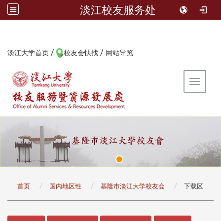
淡江校友服务处
/
/
:::
淡江大学首页
校友会快找
网站导览
Toggle 
:::
首页
国内地区性
基隆市淡江大学校友会
下载区
:::