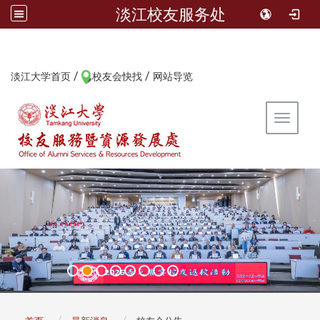
淡江校友服务处
/
/
:::
淡江大学首页
校友会快找
网站导览
Toggle 
:::