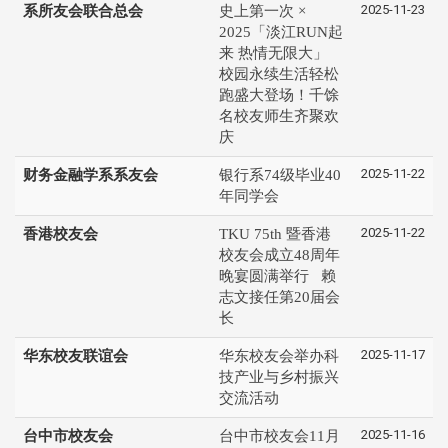
2025-11-23
系所友会联合总会
史上第一次 ×
2025「淡江RUN起
来 热情无限大」
校园永续生活轻松
跑盛大登场！千馀
名校友师生齐聚欢
庆
2025-11-22
财务金融学系系友会
银行系74级毕业40
年同学会
2025-11-22
香港校友会
TKU 75th 暨香港
校友会成立48周年
晚宴圆满举行 赖
志文接任第20届会
长
2025-11-17
华东校友联谊会
华东校友会举办科
技产业与乡村振兴
交流活动
2025-11-16
台中市校友会
台中市校友会11月