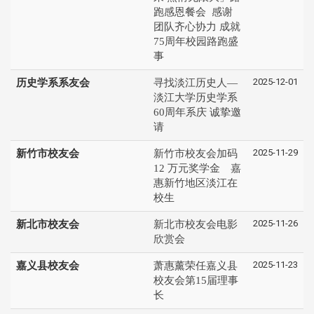
跑感恩餐会 感谢
团队齐心协力 成就
75周年校园路跑盛
事
2025-12-01
历史学系系友会
寻找淡江历史人—
淡江大学历史学系
60周年系庆 诚挚邀
请
2025-11-29
新竹市校友会
新竹市校友会加码
12 万元奖学金 嘉
惠新竹地区淡江在
校生
2025-11-26
新北市校友会
新北市校友会电影
欣赏会
2025-11-23
嘉义县校友会
萧惠薰荣任嘉义县
校友会第15届理事
长