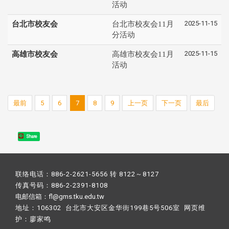
活动
2025-11-15
台北市校友会
台北市校友会11月
分活动
2025-11-15
高雄市校友会
高雄市校友会11月
活动
最前
5
6
7
8
9
上一页
下一页
最后
Share
联络电话：886-2-2621-5656 转 8122～8127
传真号码：886-2-2391-8108
电邮信箱：fl@gms.tku.edu.tw
地址：106302 台北市大安区金华街199巷5号506室 网页维
护：
廖家鸣​