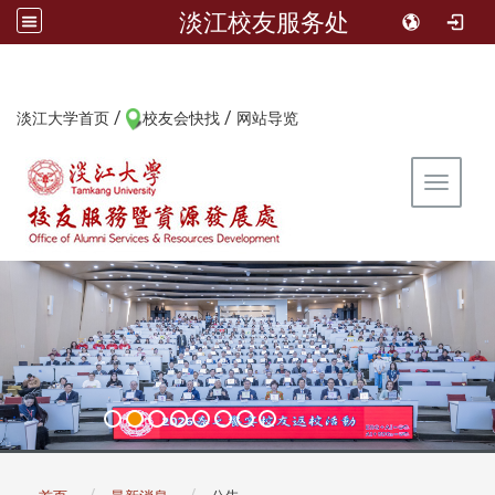
淡江校友服务处
/
/
:::
淡江大学首页
校友会快找
网站导览
Toggle 
:::