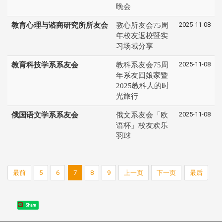
晚会
2025-11-08
教育心理与谘商研究所所友会
教心所友会75周
年校友返校暨实
习场域分享
2025-11-08
教育科技学系系友会
教科系友会75周
年系友回娘家暨
2025教科人的时
光旅行
2025-11-08
俄国语文学系系友会
俄文系友会「欧
语杯」校友欢乐
羽球
最前
5
6
7
8
9
上一页
下一页
最后
Share