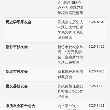
会 感谢团队齐
心协力 成就75周
年校园路跑盛事
2025-12-01
历史学系系友会
寻找淡江历史人
—淡江大学历史
学系60周年系庆
诚挚邀请
2025-11-29
新竹市校友会
新竹市校友会加
码 12 万元奖学
金 嘉惠新竹地
区淡江在校生
2025-11-26
新北市校友会
新北市校友会电
影欣赏会
2025-11-23
嘉义县校友会
萧惠薰荣任嘉义
县校友会第15届
理事长
2025-11-23
系所友会联合总会
史上第一次 ×