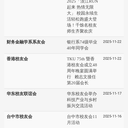
2025「淡江RUN
起来 热情无限
大」 校园永续生
活轻松跑盛大登
场！千馀名校友
师生齐聚欢庆
2025-11-22
财务金融学系系友会
银行系74级毕业
40年同学会
2025-11-22
香港校友会
TKU 75th 暨香
港校友会成立48
周年晚宴圆满举
行 赖志文接任
第20届会长
2025-11-17
华东校友联谊会
华东校友会举办
科技产业与乡村
振兴交流活动
2025-11-16
台中市校友会
台中市校友会11
月活动