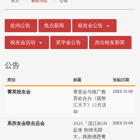
首页
最新消息
公告
:::
处内公告
焦点新闻
校友会公告
校友会活动
奖学金公告
杰出校友新闻
公告
类别
标题
张贴日期
2025-12-05
菁英校友会
菁英会与推广教
育处合办《观势
汇天下》12月活
动
2025-12-04
系所友会联合总会
2025「淡江RUN
起来 热情无限
大」路跑感恩餐