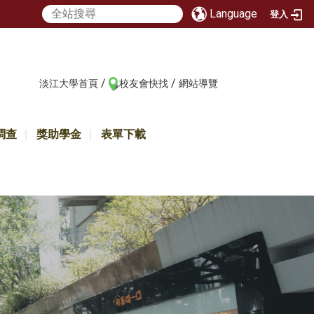
Language
登入
/
/
:::
淡江大學首頁
校友會快找
網站導覽
調查
獎助學金
表單下載