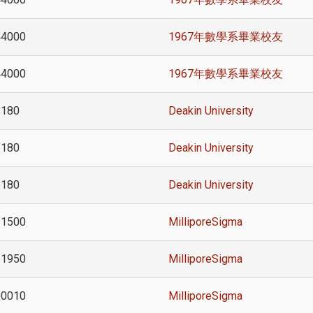
44000
1967年數學系畢業校友
44000
1967年數學系畢業校友
8180
Deakin University
8180
Deakin University
8180
Deakin University
61500
MilliporeSigma
61950
MilliporeSigma
00010
MilliporeSigma