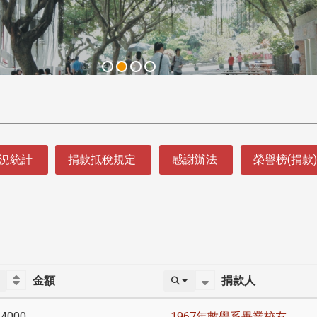
況統計
捐款抵稅規定
感謝辦法
榮譽榜(捐款)
金額
捐款人
44000
1967年數學系畢業校友