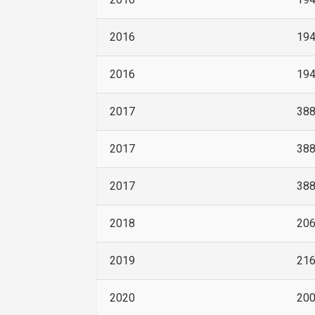
2016
19
2016
19
2017
38
2017
38
2017
38
2018
20
2019
21
2020
20