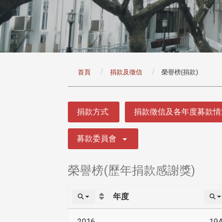
:::
首頁
捐款及徵信
榮譽榜(捐款)
:::
捐款方式
捐款徵信及各年度募款情
募款委員會
榮譽榜(歷年捐款感謝獎)
年度
2016
19