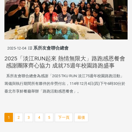
系所友會聯合總會
2025-12-04
2025「淡江RUN起來 熱情無限大」路跑感恩餐會
感謝團隊齊心協力 成就75週年校園路跑盛事
系所友會聯合總會為感謝「2025 TKU RUN 淡江75週年校園路跑活動」
籌備與執行期間所有夥伴的辛勞付出，114年12月4日(四)下午6時30分於
臺北市享鮮餐廳舉辦「路跑活動感恩餐會」。
1
2
3
4
5
下一頁
最後