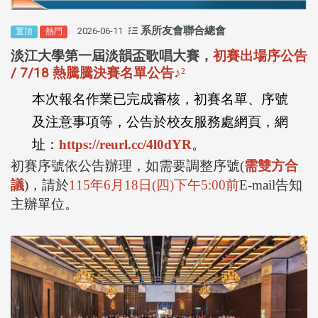
系所友會聯合總會
2026-06-11
置頂
熱門
淡江大學第一屆淡韻盃歌唱大賽，
初賽出場序公告
/ 7/18 熱騰騰決賽名單公告
♪
²
本次報名作業已完成審核，初賽名單、序號
及注意事項等，公告於校友服務處網頁，網
址：
https://reurl.cc/4l0dYR
。
初賽序號依公告辦理，如需要調整序號
(
需雙方合
議
)
，請於
115
年
6
月
18
日
(
四
)
下午
5:00
前
E-mail
告知
主辦單位。