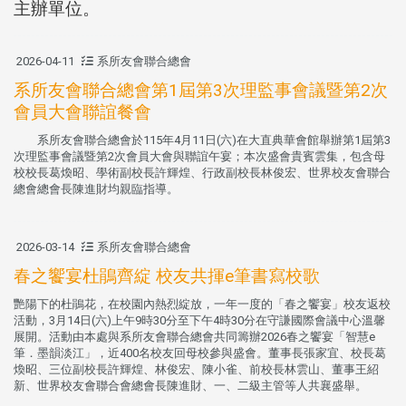
主辦單位。
2026-04-11
系所友會聯合總會
系所友會聯合總會第1屆第3次理監事會議暨第2次
會員大會聯誼餐會
系所友會聯合總會於115年4月11日(六)在大直典華會館舉辦第1屆第3
次理監事會議暨第2次會員大會與聯誼午宴；本次盛會貴賓雲集，包含母
校校長葛煥昭、學術副校長許輝煌、行政副校長林俊宏、世界校友會聯合
總會總會長陳進財均親臨指導。
2026-03-14
系所友會聯合總會
春之饗宴杜鵑齊綻 校友共揮e筆書寫校歌
艷陽下的杜鵑花，在校園內熱烈綻放，一年一度的「春之饗宴」校友返校
活動，3月14日(六)上午9時30分至下午4時30分在守謙國際會議中心溫馨
展開。活動由本處與系所友會聯合總會共同籌辦2026春之饗宴「智慧e
筆．墨韻淡江」，近400名校友回母校參與盛會。董事長張家宜、校長葛
煥昭、三位副校長許輝煌、林俊宏、陳小雀、前校長林雲山、董事王紹
新、世界校友會聯合會總會長陳進財、一、二級主管等人共襄盛舉。