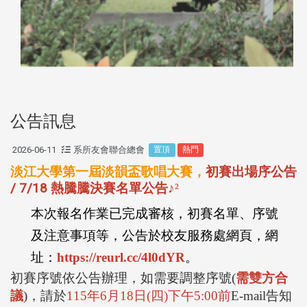
公告訊息
2026-06-11
系所友會聯合總會
置頂
熱門
淡江大學第一屆淡韻盃歌唱大賽，
初賽出場序公告
/ 7/18 熱騰騰決賽名單公告
♪
²
本次報名作業已完成審核，初賽名單、序號
及注意事項等，公告於校友服務處網頁，網
址：
https://reurl.cc/4l0dYR
。
初賽序號依公告辦理，如需要調整序號
(
需雙方合
議
)
，請於
115
年
6
月
18
日
(
四
)
下午
5:00
前
E-mail
告知