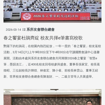
系所友會聯合總會
2026-03-14
春之饗宴杜鵑齊綻 校友共揮e筆書寫校歌
艷陽下的杜鵑花，在校園內熱烈綻放，一年一度的「春之饗宴」校友返校
活動，3月14日(六)上午9時30分至下午4時30分在守謙國際會議中心溫馨
展開。活動由本處與系所友會聯合總會共同籌辦2026春之饗宴「智慧e
筆．墨韻淡江」，近400名校友回母校參與盛會。董事長張家宜、校長葛
煥昭、三位副校長許輝煌、林俊宏、陳小雀、前校長林雲山、董事王紹
新、世界校友會聯合會總會長陳進財、一、二級主管等人共襄盛舉。