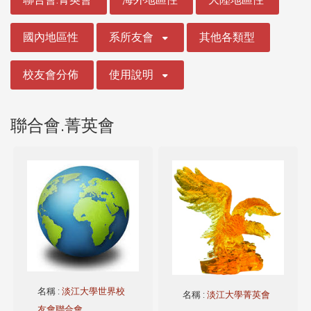
國內地區性
系所友會
其他各類型
校友會分佈
使用說明
聯合會.菁英會
名稱
:
淡江大學世界校
名稱
:
淡江大學菁英會
友會聯合會