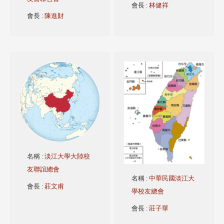
會長
:
林健祥
會長
:
陳進財
名稱
:
淡江大學大陸校
友聯誼總會
名稱
:
中華民國淡江大
會長
:
莊文甫
學校友總會
會長
:
莊子華