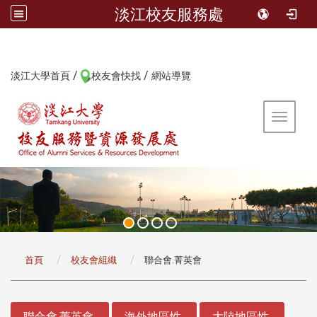
淡江校友服務處
/
/
:::
淡江大學首頁
校友會快找
網站導覽
Toggle 
:::
首頁
校友會組織
聯合會.菁英會
:::
聯合會.菁英會
海外地區性
大陸地區性