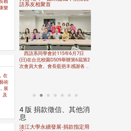
長賴
語系友相聚首
正、公開競賽精
康樂
一次會員
在台北校
西語系同學會於115年6月7日
伯申研發
(日)在台北校園D509舉辦第6屆第2
次會員大會。會長藍挹丰感謝各 ...
由社團法人淡江大
合總會主辦的「淡
，在
韻盃歌唱大賽」，於11
位藝術
，展
」及
、其他消
4 版 捐款徵信、其他消
4 版 捐款
息
息
淡江大學永續發展-捐款指定用
校友個人資料保