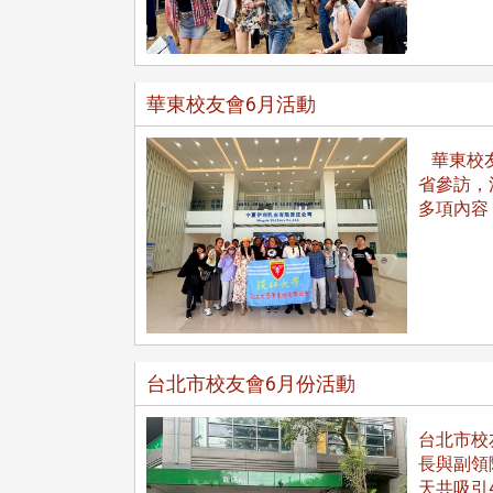
華東校友會6月活動
華東校友會
省參訪，
多項內容
台北市校友會6月份活動
台北市校
頭版 熱門焦點
頭版 熱門焦點
長與副領
天共吸引