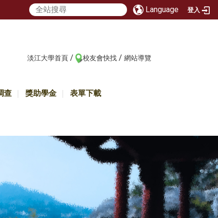
Language
登入
/
/
:::
淡江大學首頁
校友會快找
網站導覽
調查
獎助學金
表單下載