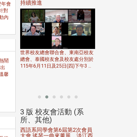
116年
持續推進
仲夏舞會 牛仔之
雙年會
下屆世界
歡
針對
動內
世界校友總會聯合會、東南亞校友
總會、泰國校友會及校友處分別於
)熱鬧
7日(日)
115年6月11日及25日(四)下午3 ...
 出
務中心
北加州校友會於115
溫馨
開115
晚，參加由北加州
聯合會在Foster Ci ..
(系
3 版 校友會活動 (系
3 版 校友會
所、其他)
所、其他)
進會第2
西語系同學會第6屆第2次會員
第一屆淡韻盃歌
大會 瑤琴一曲來薰風，淡江西
賽公開抽籤 落