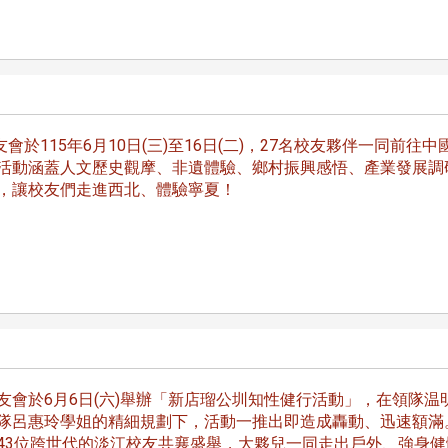
於115年6月10日(三)至16日(二)，27名校友夥伴一同前往中
活動涵蓋人文歷史觀摩、非遺體驗、鄉村振興感悟、產業發展調
，讓校友們走進西北、體驗寧夏！
友會於6月6日(六)舉辦「新店瑠公圳知性健行活動」，在領隊温
頭版 熱門焦點
頭版 熱門焦點
隊呂惠玲學姐的精細規劃下，活動一推出即造成轟動、迅速額滿
43位跨世代的淡江校友共襄盛舉，大夥兒一同走出戶外、強身健