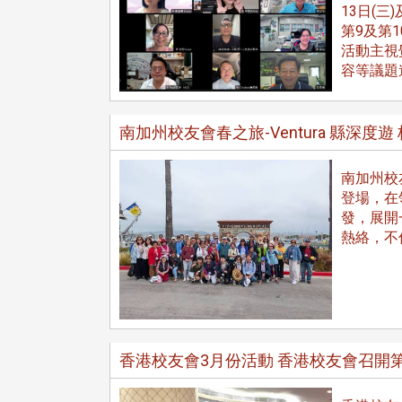
13日(三
第9及第
活動主視
容等議題
南加州校友會春之旅-Ventura 縣深
南加州校友
東校友會於115年6月10日(三)
台北市校友會於6月6日(六)舉辦
登場，在領隊
16日(二)，27名校友夥伴一同前
「新店瑠公圳知性健行活動」
發，展開
中國寧夏省參訪，活 ...
領隊温明正學長與副領隊呂惠
熱絡，不
姐的精 ...
 版 校友會活動 (系
3 版 校友會活動 (系
所、其他)
所、其他)
香港校友會3月份活動 香港校友會召開
機系友會第3屆第4次理監事
風保系友會蘭陽探梅漫遊 齊
議暨系友論壇
共譜初夏歡樂樂章