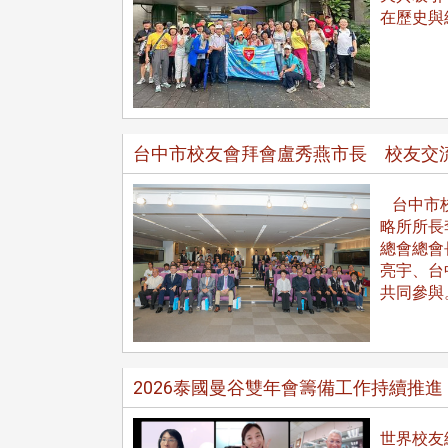
治大學主任秘書曾守正率隊
十四載深耕校友情誼 校友
在歷史與
訪校友處 深化校友工作交
執行長彭春陽榮退 校友感
共享實務經驗
相伴同行
台中市校友會拜會盧秀燕市長 校友交
台中市校
略所所長
總會總會
治大學主任秘書、中文系校友
校友處執行長彭春陽於115年
亮宇、台
守正，於115年6月2日(二)率政
30日(四)榮退，為其十四年來
共同參與
大學校友服務相關同仁蒞臨本 ...
校友服務、凝聚海內外校友情 ...
 版 校友會活動 (海
2 版 校友會活動 (海
2026泰國曼谷雙年會籌備工作持續推進
外、縣市)
外、縣市)
東校友會6月活動
台北市校友會6月份活動
世界校友