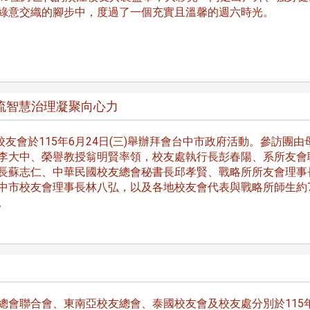
處
校友處新任執行長武士戎上
淡江大學董事會議改
綠意交織的腳步中，度過了一個充實且溫馨的週六時光。
念
任 攜手校友共創淡江新里程
聘任許輝煌為校長 新
董事
流智慧治理凝聚向心力
友會於115年6月24日(三)舉辦拜會台中市政府活動。參訪團由
淡江大學於115年7月30日(四)舉
李大中、榮譽教授翁明賢率領，校友處執行長彭春陽、系所友會
辦布達暨單位主管交接典禮。115
長蘇志仁、中華民國校友總會秘書長邱孝賢、戰略所所友會理事
7月
本校校長葛煥昭將於今(1
學年度校友服務暨資源發展 ...
中市校友會理事長林八弘，以及各地校友會代表與戰略所師生約7
深耕
月31日(五)任期屆滿。董
。
24日(三)下午5時 ...
2 版 校友會活動 (海
2 版 校友會活動 
外、縣市)
外、縣市)
台中市校友會拜會盧秀燕市
南加州校友會召開11
總會聯合會、東南亞校友總會、泰國校友會及校友處分別於115