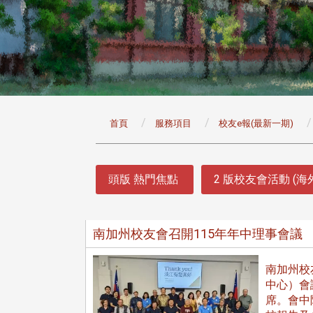
:::
首頁
服務項目
校友e報(最新一期)
:::
頭版 熱門焦點
2 版校友會活動 (海
南加州校友會召開115年年中理事會議
南加州校
中心）會
席。會中