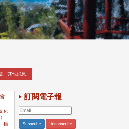
徵信、其他消息
訂閱電子報
年會
文化
出
、稽