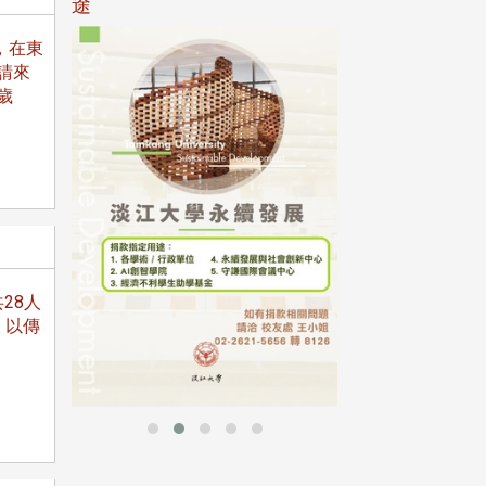
途
，在東
請來
歲
母校配合「個人資
行，並導入個資管
個人資料應盡善良
並於母校 ...
28人
，以傳