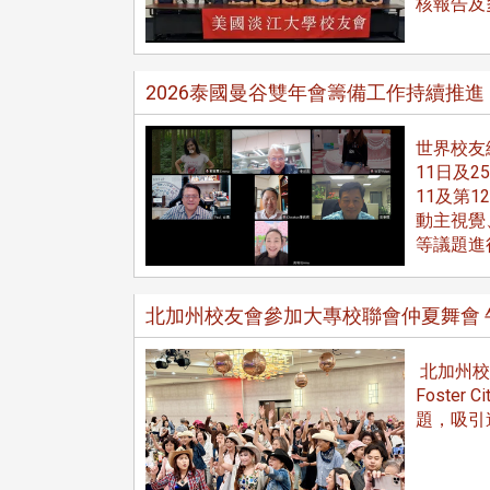
核報告及
2026泰國曼谷雙年會籌備工作持續推進
世界校友
11日及2
11及第
動主視覺
等議題進
北加州校友會參加大專校聯會仲夏舞會 
北加州校
Foste
題，吸引