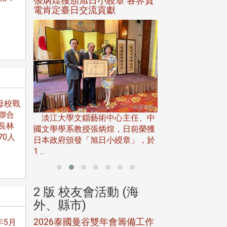
選案報部
張炳煌獲頒旭日小綬章 各界賀
觀勢匯天下校友
聘范巽綠
電肯定臺日交流貢獻
淡江大學推廣教育處
母校戰
13日(六)舉辦「
聯合
淡江大學文錙藝術中心主任、中
屆開學典禮暨共識營，
長林
15)年7
國文學學系教授張炳煌，日前榮獲
0人
事會於6月
日本政府頒發「旭日小綬章」，於
1 ...
(海
2 版 校友會活動 (海
2 版 校友會
外、縣市)
外、縣市)
5年年中
2026泰國曼谷雙年會籌備工作
北加州校友會參
年5月