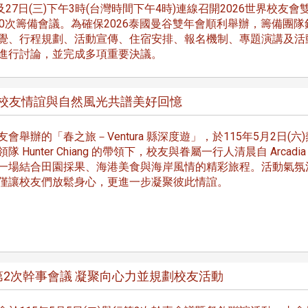
長 校友交流智慧治理凝聚向
理事會議 許宗由當選
)及27日(三)下午3時(台灣時間下午4時)連線召開2026世界校友會
心力
會長 並獲授權承辦
10次籌備會議。為確保2026泰國曼谷雙年會順利舉辦，籌備團隊
校友雙年會
覺、行程規劃、活動宣傳、住宿安排、報名機制、專題演講及活
進行討論，並完成多項重要決議。
度遊 校友情誼與自然風光共譜美好回憶
會舉辦的「春之旅－Ventura 縣深度遊」，於115年5月2日(六
南加州校友會於115年6月2
 Hunter Chiang 的帶領下，校友與眷屬一行人清晨自 Arcadia
台中市校友會於115年6月24日
在美國洛杉磯華僑文教服
，在
一場結合田園採果、海港美食與海岸風情的精彩旅程。活動氣氛
(三)舉辦拜會台中市政府活動。參
（洛僑文化中心）會議室召
玲學
僅讓校友們放鬆身心，更進一步凝聚彼此情誼。
訪團由母校戰略所所長李大中、 ...
...
3 版 校友會活動 (系
3 版 校友會活動 
所、其他)
所、其他)
第2次幹事會議 凝聚向心力並規劃校友活動
聚
【校友來訪】香港校友會前會
邱孝賢接任跨業合作協
長葉雅琴、杜天寶學長
屆理事長