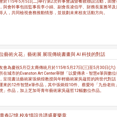
會於115年5月5日(二)舉行第2次幹事會議暨餐敘聯誼活動，由會
，與會幹事包括監事長李小娟、副會長凌伯平、財務長葉雅琴及
等人，共同檢視會務推動情形，並規劃未來校友活動方向。
跨業合作協進會第二屆第
香港校友會前會長葉雅琴學姐與
會
大會於6月5日下午7時，
杜天寶學長一家，於115年6月4日
日
園D508室舉行，本校潘
位藝術火花」藝術展 展現傳統書畫與 AI 科技的對話
(四)返校拜訪校友處，受到校友 ...
..
長、 ...
會為慶祝5月亞太裔傳統月於115年5月27日(三)至5月30日(六)
在城市的Evanston Art Center舉辦「以愛傳承 - 智慧e筆與數
，呈現書法藝術家張炳煌教授與年輕藝術家吳蘊哲的跨世代對話
運來的12件智慧e筆作品，其中張炳煌10件、蔡愛玲「九份老街
虎」作品，加上芝加哥青年藝術家吳蘊哲12幅數位作品。
消
4 版 捐款徵信、其他消
4 版 捐款徵信
息
息
歡迎使用「淡江大學校園徵才
捐款芳名錄
醒青春記憶 校友情誼共譜盛夏樂章