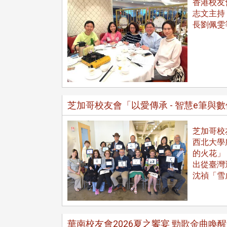
香港校友
志文主持
長劉佩雯
在連日大雨陰霾下，風保系友
在115年6月27日(六)舉辦的一
芝加哥校友會「以愛傳承 - 智慧e筆與數
遊，神奇迎來超幸運好天氣。大 .
江大學電子與電機系友會於115
6月28日在台北校區盛大舉辦
芝加哥校友
無人科技與前瞻應用論壇」，特
西北大學所
請 ...
的火花」
出從臺灣
沈禎「雪
4 版 捐款徵信、其他消
4 版 捐款徵信、其他
息
息
友個人資料保護聲明
歡迎訂閱校友e報！
華南校友會2026夏之饗宴 勁歌金曲喚