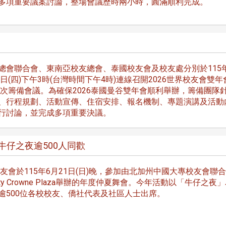
多項重要議案討論，整場會議歷時兩小時，圓滿順利完成。
總會聯合會、東南亞校友總會、泰國校友會及校友處分別於115
5日(四)下午3時(台灣時間下午4時)連線召開2026世界校友會雙年
12次籌備會議。為確保2026泰國曼谷雙年會順利舉辦，籌備團隊
、行程規劃、活動宣傳、住宿安排、報名機制、專題演講及活動
行討論，並完成多項重要決議。
牛仔之夜逾500人同歡
友會於115年6月21日(日)晚，參加由北加州中國大專校友會聯
r City Crowne Plaza舉辦的年度仲夏舞會。今年活動以「牛仔之夜
逾500位各校校友、僑社代表及社區人士出席。