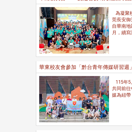
為凝聚校
莞長安御
自華南地
校配合「個人資料保護法」之施
月，續寫
，並導入個資管理，對於校友之
人資料應盡善良管理人之責任，
於母校 ...
華東校友會參加「黔台青年傳媒研習週
115年5
共同前往
媒為紐帶