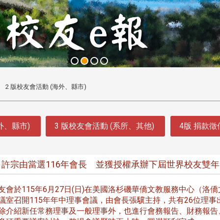
2 版校友會活動 (海外、縣市)
外、縣市)
3 版校友會活動 (系所、其他)
4版 捐款
 許宗由當選116年會長 並獲授權承辦下屆世界校友雙
友會於115年6月27日(日)在美國洛杉磯華僑文教服務中心（洛僑
議室召開115年年中理事會議，由會長張驥主持，共有26位理事
除介紹新任常務理事及一般理事外，也進行會務報告、財務報告