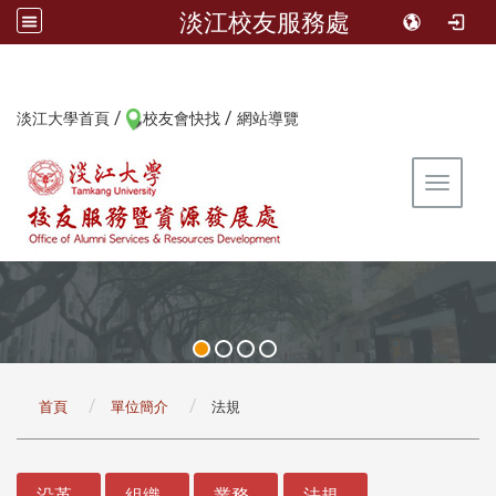
淡江校友服務處
/
/
:::
淡江大學首頁
校友會快找
網站導覽
Toggle 
:::
首頁
單位簡介
法規
:::
沿革
組織
業務
法規