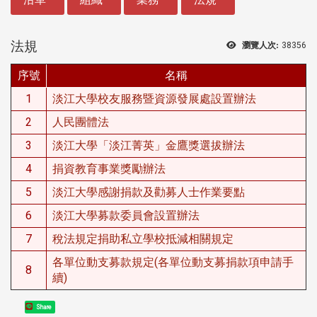
法規
瀏覽人次:
38356
序號
名稱
1
淡江大學校友服務暨資源發展處設置辦法
2
人民團體法
3
淡江大學「淡江菁英」金鷹獎選拔辦法
4
捐資教育事業獎勵辦法
5
淡江大學感謝捐款及勸募人士作業要點
6
淡江大學募款委員會設置辦法
7
稅法規定捐助私立學校抵減相關規定
各單位動支募款規定(各單位動支募捐款項申請手
8
續)
Share