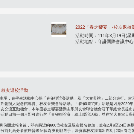
2022「春之饗宴」-校友返校
活動時間：111年3月19日(星
活動地點：守謙國際會議中心
- 校友返校活動
動主場，在學生活動中心採「春雀聯誼賽活動」及「大會典禮」二部分進行。當
邦創辦人紀念館導覽、校友音樂會等活動。「春雀聯誼賽」活動是因應2020
校友交流互動機會，本年度春之饗宴活動由系所友會聯合總會莊子華總會長提出
於活動日前一個月即可進行的「春雀聯誼賽」線上聯誼活動，並在於大會當天舉
份開放報名後，即有將近約800位校友及親友報名參加，並在2月8至24日為
分前列高分者依序晉級64位為決賽戰選手；決賽戰校友獲邀出席3月20日春之