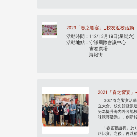
2023「春之饗宴」_校友返校活動
活動時間：112年3月18日(星期六)
活動地點：守謙國際會議中心
書卷廣場
海報街
2021「春之饗宴」
2021春之饗宴活
立大會、校史館暨張建
另為提升海內外各地
味競賽活動」，創新
「春雀聯誼賽」於1月
路比賽。之後，再以積