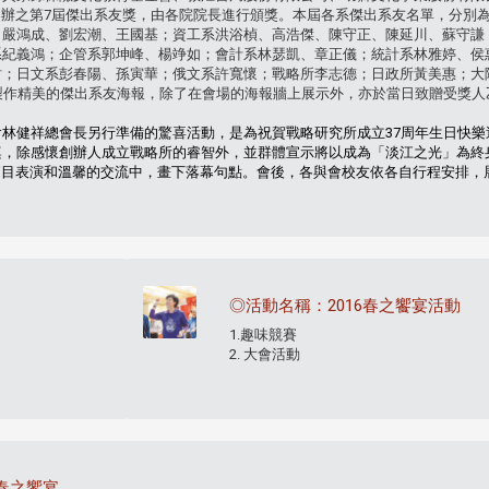
辦之第7屆傑出系友獎，由各院院長進行頒獎。本屆各系傑出系友名單，分別
、嚴鴻成、劉宏潮、王國基；資工系洪浴楨、高浩傑、陳守正、陳延川、蘇守謙
系紀義鴻；企管系郭坤峰、楊竫如；會計系林瑟凱、章正儀；統計系林雅婷、侯
財；日文系彭春陽、孫寅華；俄文系許寬懷；戰略所李志德；日政所黃美惠；大
例製作精美的傑出系友海報，除了在會場的海報牆上展示外，亦於當日致贈受獎
。
會林健祥總會長另行準備的驚喜活動，是為祝賀戰略研究所成立37周年生日快
桌，除感懷創辦人成立戰略所的睿智外，並群體宣示將以成為「淡江之光」為終
目表演和溫馨的交流中，畫下落幕句點。會後，各與會校友依各自行程安排，
◎活動名稱：2016春之饗宴活動
1.趣味競賽
2. 大會活動
4春之饗宴