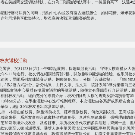
賽者在笑談間交流切磋牌技，在分為二階段的淘汰賽中，一拚勝負高下，決選4
進行麻將決賽的同時，活動中心內並設有復古遊戲攤位，如棉花糖、爆米花製
，亦能同場共享歡樂時光，增添麻將決戰現場觀賽的樂趣。
」-校友返校活動
春之饗宴」於3月23日(六)上午9時起展開，採趣味競賽活動、守謙大樓巡禮及大
9-11時進行。校友們在紹謨體育館7樓，開啟趣味與歡樂的體驗。各系所校
示範後，展開系列趣味競賽活動。趣味競賽項目，分採「合跳軟墊」、「頭頂氣
，3戰2勝方式計分。計分結果，由日文系、法文系、統計系等3隊分榮獲前三
守謙國際會議中心舉辦各樓層會議室的導覽活動，隨後於有蓮廳舉行介紹活動，
處相關校友活動。經由充分的導覽介紹，校友們除對大樓的規劃及設備讚譽有加
10時50分起，在學生活動中心進行報到程序。本次活動由各系所或系所友會
單位，總計35個校友會出席參加活動。
持，林雲山前校長、陳雅鴻前校長、莊希豐副校長、何啟東副校長、王高成副
孫瑞隆會長、系所友會聯合總會林健祥總會長、李述忠副總會長、張明理副總會
、芝加哥等海外校友會，及各縣市、系所校友會代表們參與活動，齊聚一堂，溫
款30萬至50萬感謝獎座。受獎人為中華民國淡江大學國際事務與戰略研究所
市吳家錄保險文化教育基金會、敦煌書局股份有限公司、幼獅文化事業股份有限公