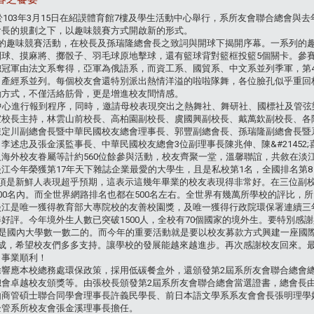
，於103年3月15日在紹謨體育館7樓及學生活動中心舉行，系所友會聯合總會
會長的規劃之下，以趣味競賽方式開啟新的形式。
樓的趣味競賽活動，在校長及孫瑞隆總會長之致詞與開球下揭開序幕。一系列的
球、摸麻將、擲骰子、羽毛球原地擊球，還有籃球背對籃框投籃5個關卡。參賽隊
總冠軍由法文系奪得，亞軍為俄語系，而資工系、國貿系、中文系並列季軍，第4
、產經系並列。每個校友會還特別派出熱情洋溢的啦啦隊舞，各位臉孔似乎重回
動方式，不僅活絡筋骨，更是增進校友間情感。
動中心進行報到程序，同時，邀請母校表現突出之熱舞社、舞研社、國標社及管
宜校長主持，林雲山前校長、高柏園副校長、虞國興副校長、戴萬欽副校長、各
陳定川副總會長暨中華民國校友總會理事長、郭豐副總會長、孫瑞隆副總會長暨
李述忠及張金溪監事長、中華民國校友總會3位副理事長陳兆伸、陳&#21452
海外校友眷屬等計約560位餘參與活動，校友齊聚一堂，溫馨聯誼，共敘在淡
江今年榮獲第17年天下雜誌企業最愛的大學生，且是私校第1名，全國排名第
一項是新鮮人表現超乎預期，這表示這幾年畢業的校友表現得非常好。在三位副
00名內。而全世界網路排名也都在500名左右。全世界有幾萬所學校的評比，
淡江是唯一獲得教育部大專院校的友善校園獎，及唯一獲得行政院環保署連續三
好評。今年境外生人數已突破1500人，全校有70個國家的境外生。要特別感
已是國內大學數一數二的。而今年的重要活動就是要以校友募款方式興建一座國
落成，希望校友們多多支持。讓學校的發展能越來越進步。再次感謝校友回來。
；事業順利！
除響應本校總務處環保政策，採用低碳餐盒外，還頒發第2屆系所友會聯合總會
總會卓越校友頒獎等。由張校長頒發第2屆系所友會聯合總會當選證書，總會長
由商管碩士聯合同學會理事長許義民學長、前日本語文學系系友會會長張明理學
企管系所校友會張金溪理事長擔任。