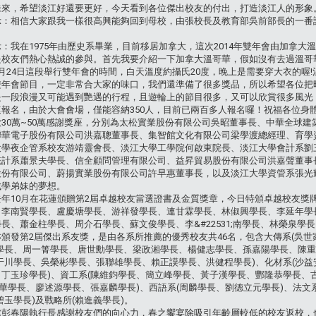
未來，希望淡江好還要更好，今天看到各位傑出校友的付出，打造淡江人的形象
示：相信大家跟我一樣很高興能夠回到母校，由張校長及教育部吳前部長的一番
：我在1975年由歷史系畢業，目前移居加拿大，這次2014年雙年會由加拿
是校友們熱心熱誠的參與。首先我要介紹一下加拿大溫哥華，假如沒有去過溫哥
月24日這段舉行雙年會的時間，白天溫度約攝氏20度，晚上是需要穿大衣的喔
雙年會節目，一定非常合大家的味口，我們還準備了很多獎品，所以希望各位把
是一段浪漫又可能遇到艷遇的行程，且遊輪上的節目很多，又可以欣賞很多風光
報名，由於大會會場，僅能容納350人，目前已兩百多人報名囉！祝福各位身體
30萬~50萬感謝獎座，分別為太松實業股份有限公司吳昭董事長、中華全球
聯華電子股份有限公司洪嘉聰董事長、集智館文化有限公司梁學渡總經理、育學
大學夜企管系校友游靖靈會長、淡江大學工學院何啟東院長、淡江大學會計系劉
統計系蕭景夫學長、信全顧問管理有限公司、益昇貿易股份有限公司洪嘉聲董事
股份有限公司、蔚揚實業股份有限公司許早惠董事長，以及淡江大學資管系張光
成學弟妹的夢想。
年10月在花蓮頒贈第2屆卓越校友當選證書及金質獎章，今日特頒卓越校友獎
李南賢學長、盧慶塘學長、游祥發學長、連甘霖學長、林俶興學長、李延年學長、
長、蕭金柱學長、周介石學長、蘇文俊學長、李&#22531;南學長、林榮泉學
頒發第2屆傑出系友獎，是由各系所推薦的優秀校友共46名，包含大傳系(吳世
學長、周一箐學長、唐世勳學長、梁政湘學長、楊健志學長、孫嘉陽學長、陳重
于川學長、吳榮彬學長、張聯雄學長、賴正謨學長、洪健程學長)、化材系(沙
丁玉珍學長)、資工系(陳維鈞學長、簡立峰學長、黃子漢學長、酆隆恭學長、古
瓊華學長、廖述源學長、張嘉麟學長)、西語系(周麟學長、劉德立元學長)、法文系
碧玉學長)及戰略所(賴進義學長)。
處彭春陽執行長感謝校友們的向心力，春之饗宴除吸引年齡層較低的校友返校，