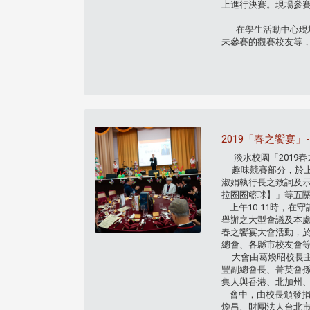
上進行決賽。現場參
在學生活動中心現場
未參賽的觀賽校友等
2019「春之饗宴
淡水校
園「2019
趣味競賽部分，於上午
淑娟執行長之致詞及
拉圈圈籃球】」等五關
上午10-11時，在
舉辦之大型會議及本
春之饗宴大會活動，於
總會、各縣市校友會等
大會由葛煥昭校長主
豐副總會長、菁英會
集人與香港、北加州
會中，由校長頒發捐
煥昌、財團法人台北