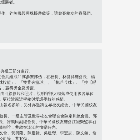
位優勝者。
作、釣魚機與彈珠檯遊戲等，讓參賽校友的眷屬們、
會典禮三部分進行。
友會共組成11隊參賽隊伍，在校長、林健祥總會長、楊
球投籃」、「雙背夾籃球」、「拖乒乓球」、「拉【呼
名，贏得獎金及獎盃。
藉由回顧影片和照片，說明守謙大樓落成使用後各單位
，更拉近親近學校與愛護學校的感情。
自由報名參加，另外亦邀請世界校友總會、中華民國校友
校長、一級主管及世界校友會聯合會陳定川總會長、郭
長、許義民副總會長、中華民國校友總會江誠榮監事召
馨聯誼，共敘在淡江的快樂時光。
所友會、黃興隆、陳慶鐘、吳建瑩、李宏志、陳文鎮、詹
司等，共10位。