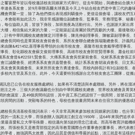
春之饗宴歷年皆以母校邀請校友回娘家方式舉行。從去年開始，與總會結合擴大
向串連各系友會，於9月舉辦高爾夫球賽及今天上午結合校友們老中青三代的趣
此機會齊聚一堂，除了為他們傑出表現感到驕傲外，更借這個會場，讓校友們互
台。本會能有如此活力，我非常感謝幾位副總會長、監事長、常務理監事、秘書
動，每位協助人員，皆放下身段，加班熬夜為活動付出。另外，也謝謝大家出席
友大樓，相信集結大家的力量，一定能築起這座屬於我們貢獻的大樓。最後敬祝
，計有中華民國校友總會陳定川理事長，陳兆伸副理事長、陳敏霖副理事長、陳&
譽總會長同時也是菁英校友會前會長、系所友會聯合總會孫瑞隆總會長、許義民
來由陳&#21452;喜理事長帶領的台南市校友會、基隆市校友會戴學禮理事
理事長、彰化縣校友會蘇文俊前理事長、高雄市校友會郭世賢理事長、蕭金柱前
圖系友會曾&#22531;賢會長、大傳系系友會吳世家前會長、化材系系友會張
友會江誠榮會長、經濟系系友會洪嘉聲會長、統計系系友會胡淑貞會長、日文系
文系友會黃美娥會長、未來所所友會方勇達會長。而校內師長計有3位副校長、
許多校內主管及系主任。此外，今天還要特別感謝台北市校友會志工團隊，從搬
相關訊息已公告在校友服務處網站，如果有不清楚請與本處聯絡。另外，將在溜
0萬的挹注之外，三個大的會議廳也分別由中華民國校友總會、世界校友總會及菁
間的會議室，及49個房間待認領，其中資工系已經認領了一個房間，並號召資工
認領房間的活動，突顯每系的特色，母校也會規畫房間未來在住宿方面的優惠或
統總校長吳清基校長致詞表示：今天非常高興來參加校友回娘家的活動，也分享
質的一流私立大學，而張創辦人強調淡江創立在1950年，這64年來我們追求
企業最喜愛私立大學等殊榮，相信邁向第5波的理念已達成。而高等教育評鑑機構
績效。而張校長又是教育部指定的高等教育國際合作董事會的董事長，將代表教
威的學者，她強調馬太效應，因此品質是價值和尊嚴的起點，淡江就是有這樣的