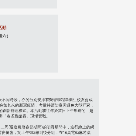
活動
期六)
天不同時段，亦另分別安排有榮譽學程畢業生校友會成
年突如其來的新冠疫情，考量持續防疫需避免大型群聚，
的創新辦理模式。本活動將往年於當日上午舉辦的「趣
辦「春雀聯誼賽」現場實戰。
期二周(適逢農曆春節期間)的初賽期間中，進行線上的網
饗宴餐會，於上午9時報到後分組，在16桌電動麻將桌