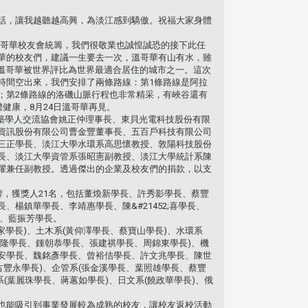
。
話，讓我越聽越高興，為淡江感到驕傲。祝福大家身體
大溫哥華校友會統籌，我們很敬業也誠惶誠恐的接下此任
華的校友們，建議一生要去一次，溫哥華有山有水，雖
!溫哥華被世界評比為世界最適合居住的城市之一。這次
時間空出來，我們安排了兩條路線：第1條路線是阿拉
；第2條路線的洛磯山脈行程也非常精采，有峽谷還有
健康，8月24日溫哥華再見。
建築學人交流協會姚正仲理事長、東貝光電科技股份有限
資訊股份有限公司曹金豐董事長、五百戶科技有限公司
三正學長、淡江大學水環系高思懷教授、敦陽科技股份
長、淡江大學資管系張昭憲副教授、淡江大學統計系陳
耀兼任副教授。透過傑出的企業及校友們的捐款，以支
牌，獲獎人21名，包括董煥新學長、許秀影學長、蔡豐
楊鎮華學長、李靖惠學長、陳&#21452;喜學長、
長、藍振芳學長。
家學長)、土木系(黃仰澤學長、蔡寶山學長)、水環系
隆學長、鍾朝恭學長、張建祺學長、周錦東學長)、機
益安學長、魏銘彥學長、曾裕佶學長、許文兆學長、陳世
豐永學長)、企管系(張金溪學長、葉照雄學長、蔡豐
(葉麗珠學長、蔣蕙如學長)、日文系(饒政華學長)、俄
也能吸引到事業發展較為成熟的校友，讓校友返校活動