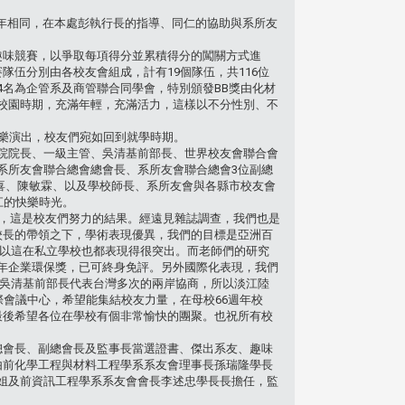
與去年相同，在本處彭執行長的指導、同仁的協助與系所友
趣味競賽，以爭取每項得分並累積得分的闖關方式進
伍分別由各校友會組成，計有19個隊伍，共116位
名為企管系及商管聯合同學會，特別頒發BB獎由化材
校園時期，充滿年輕，充滿活力，這樣以不分性別、不
弦樂演出，校友們宛如回到就學時期。
院院長、一級主管、吳清基前部長、世界校友會聯合會
系所友會聯合總會總會長、系所友會聯合總會3位副總
;喜、陳敏霖、以及學校師長、系所友會與各縣市校友會
江的快樂時光。
8，這是校友們努力的結果。經遠見雜誌調查，我們也是
校長的帶領之下，學術表現優異，我們的目標是亞洲百
所以這在私立學校也都表現得很突出。而老師們的研究
年企業環保獎，已可終身免評。另外國際化表現，我們
謝吳清基前部長代表台灣多次的兩岸協商，所以淡江陸
際會議中心，希望能集結校友力量，在母校66週年校
最後希望各位在學校有個非常愉快的團聚。也祝所有校
總會長、副總會長及監事長當選證書、傑出系友、趣味
由前化學工程與材料工程學系系友會理事長孫瑞隆學長
姐及前資訊工程學系系友會會長李述忠學長長擔任，監