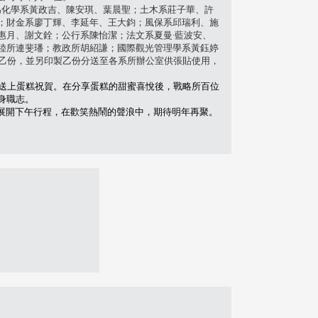
為化學系黃政吉、陳安琪、葉晨聖；土木系莊子華、許
；財金系廖丁輝、李延年、王大鈞；風保系邱瑞利、施
惠月、謝文銓；公行系陳怡潔；法文系夏曼·藍波安、
陸所連斐璠；教政所胡紹謙；國際觀光管理學系黃鈺婷
人乙份，並另印製乙份分送至各系所辦公室供張貼使用，
樂送上蛋糕祝賀。在分享蛋糕的甜蜜喜悅後，戰略所百位
身職志。
展開下午行程，在歡笑熱鬧的聲浪中，期待明年再聚。