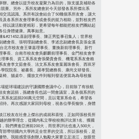
舉辦。總會以提升校友凝聚力為目的，除支援及補助各
味競賽。另外，系所友總會於今天頒發各系所傑出系
相交流認識。系所有說會結合了50幾個系所友會，讓大
長及各系所友會理事長或會長的挺力相助，並對校友們
，得以讓活動更精彩，更希望每年都能把校友們團結起
各位身體健康。萬事如意。
#21452;喜副理事長、陳正男監事召集人；世界校
副總會長、張明理副總會長、李述忠副總會長及張金溪
長、台北市校友會王肇嘉理事長、董換新前理事長、新竹
理事長、台南市校友會吳麒麟前理事長、金門校友會李
正良理事長、資工系系友會張榮貴會長、機電系系友會賴
系友會李文茹會長、法文系系友會葉麗珠會長、西班牙
各學院院長、祕書長、羅孝賢總務長、康尚文研發長、
桌椅、舖桌巾、擺放文件到報到發送便當為為母校服
冰場籃球場建設的守謙國際會議中心，目前除了有徐航
英校友會認捐，孫總會長也認一間會議室，及各個系所的
系系友認捐200萬元空間，且以電算系命名，希望各
招待。再次感謝大家回到母校，祝各位學長愉快，身體
淡江校友在社會上傑出的成就和喜悅，正如同張校長所
卓越的辦學理念，從國內私立學校校務評比第1名、獲國
，我們擠進亞洲前200大，而世界評比也進入500大，
育部帶領國內大學跨足全世界的交流，所以張校長，是
優勢。我能感受張創辦人勉勵大家要立足淡江，放眼世