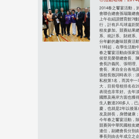
2014春之饗宴活動
會聯合總會孫瑞隆總
上午在紹謨體育館7
行，計有乒乓球遠距開
校友參加。競賽結果
系、統計系、財經系
分年齡的趣味競賽活
11時起，在學生活
春之饗宴活動由張家
侯登見榮譽總會長、
會長許義民、張明理、
會長、來自全台各地及
張校長致詞時表示：淡
私校第1名，而其中
大，目前母校排名在2
表現也非常好。去年
國際及兩岸方面也獲得
生人數達200多人，
慶，也就是2年以後
友及師長，身體健康
今年春之饗宴活動，
競賽與中華民國校友
連任，副總會長分別
事長則由去年成立之