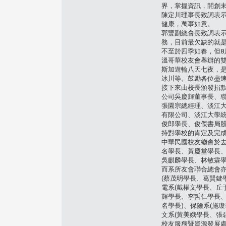
界，掌握資訊，開創
陳定川理事長致詞表
健康，萬事如意。
郭豐副總會長致詞表示
務，目前最欠缺的就
不至於四季如春，但8
溫哥華校友會舉辦的
斯加遊輪八天七夜，
冰川等。鼓勵各位盡速
接下來由校長頒發捐款
公司吳慶輝董事長、
張園宗總經理、淡江
有限公司、淡江大學
俊郎學長、俊傑書局
持對學校的肯定及完
中華民國校友總會於去
名學長、黃慶堂學長、
吳麒麟學長、林敏霖學
而系所友會聯合總會亦
(蔡茂明學長、葛賢鍵
電系(戴權文學長、丘
輝學長、李哲仁學長、
名學長)、保險系(施
文系(黃美娥學長、張
校友服務暨資源發展