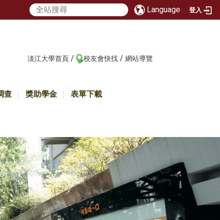
Language
登入
/
/
:::
淡江大學首頁
校友會快找
網站導覽
調查
獎助學金
表單下載