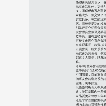
孫總會長致詞表示：
系友會活動外，更橫
友，讓個傑出系友藉
家藉此多一個交流平
貢獻良多。每次的活
來。而校長提到的校
彭執行長介紹與會貴賓
友會聯合會侯登見榮
監事長。還有遠從台南
市校友會周介石創會
有忠理事長、教資/資
正謨會長、航太系系
系友會吳寬會長、俄
鄭東文人資長，以及
務。
今年8月雙年會活動
健學長的1億2,00
空間認捐，目前還有4
個系友會能響應系所
健康，萬事如意。
現任臺灣教育大學系
述，淡江是國內一所優
家品質獎及連續17年
這是非常喜悅的辦學
國內全面品質管理權