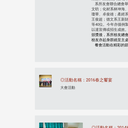
系所友會聯合總會舉
文昉；化材系林坤海
瓊華、卓俊雄；產經
王俊超；德文系王新
等40位。今年亦循
以達宣傳或招生成效
頒獎後，系所校友總
校友亦起身群繞至主
餐會活動在精彩的節
◎活動名稱：2016春之饗宴
大會活動
◎活動名稱：201