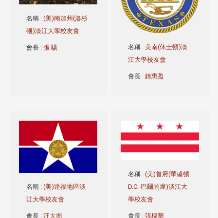
名稱
:
(美)南加州(洛杉
磯)淡江大學校友會
名稱
:
美南(休士頓)淡
會長
:
張 驥
江大學校友會
會長
:
鐘惠盈
名稱
:
(美)首府(華盛頓
D.C.-巴爾的摩)淡江大
名稱
:
(美)達福地區淡
學校友會
江大學校友會
會長
:
張樞華
會長
:
汪大衛