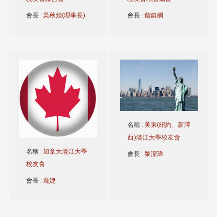
會長
:
吳秋煌(理事長)
會長
:
詹鎮綱
名稱
:
美東(紐約、新澤
西)淡江大學校友會
名稱
:
加拿大淡江大學
會長
:
黎潔瑋
校友會
會長
:
龐婕