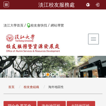
淡江校友服務處
/
/
:::
淡江大學首頁
校友會快找
網站導覽
Toggle 
:::
首頁
校友會組織
海外地區性
:::
聯合會.菁英會
海外地區性
大陸地區性