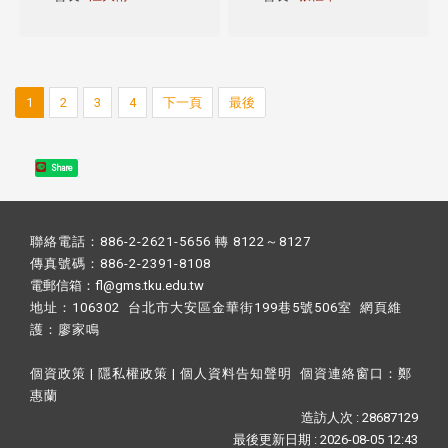
1
2
3
4
下一頁
最後
Share
聯絡電話：886-2-2621-5656 轉 8122～8127
傳真號碼：886-2-2391-8108
電郵信箱：fl@gms.tku.edu.tw
地址：106302 台北市大安區金華街199巷5號506室 網頁維
護：
廖家鳴​
個資政策
|
隱私權政策
|
個人資料告知聲明
個資連絡窗口：
鄭
惠蘭
造訪人次 : 28687129
最後更新日期 :
2026-08-05 12:43