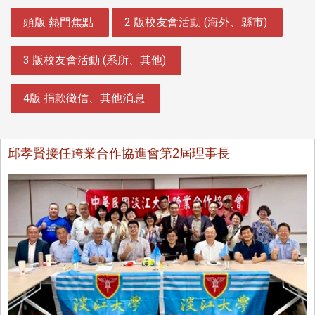
:::
頭版 熱門焦點
2 版校友會活動 (海外、縣市)
3 版校友會活動 (系所、其他)
4版 捐款徵信、其他消息
邱孝賢接任跨業合作協進會第2屆理事長