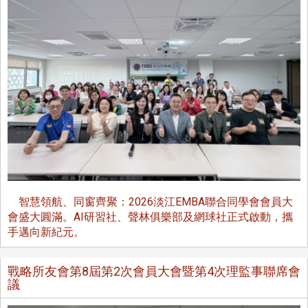
智慧領航、同窗齊聚：2026淡江EMBA聯合同學會會員大
會盛大圓滿。AI研習社、聲林俱樂部及網球社正式啟動，攜
手邁向新紀元。
戰略所友會第8屆第2次會員大會暨第4次理監事聯席會
議