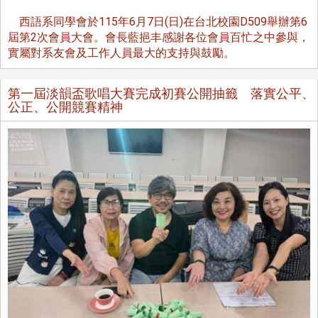
西語系同學會於115年6月7日(日)在台北校園D509舉辦第6
屆第2次會員大會。會長藍挹丰感謝各位會員百忙之中參與，
實屬對系友會及工作人員最大的支持與鼓勵。
第一屆淡韻盃歌唱大賽完成初賽公開抽籤 落實公平、
公正、公開競賽精神