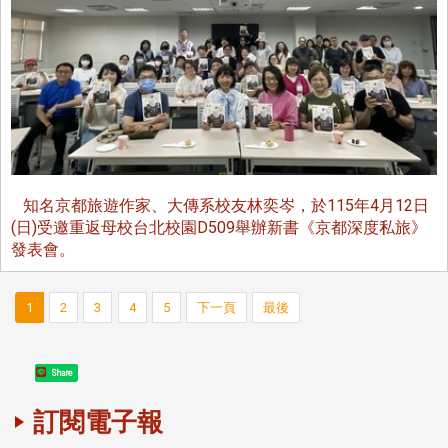
知名京都旅遊作家、大傳系校友林奕岑，於115年4月12日
(日)受邀重返母校台北校園D509舉辦新書《京都深度私旅》
發表會。
1
2
3
4
5
下一頁
最後
Share
訂閱電子報