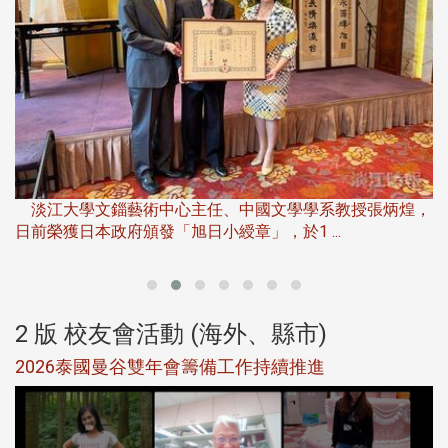
淡江大學推廣教育處於115年6月13日(六)舉辦「觀勢匯天
下」第二屆開學典禮暨共識營，匯聚產 ...
，
產
2 版 校友會活動 (海外、縣市)
北加州校友會參加大專校聯會仲夏舞會 牛仔之夜逾
500人同歡