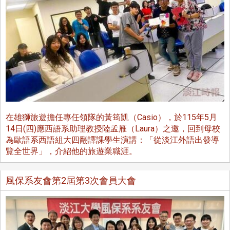
在雄獅旅遊擔任專任領隊的黃筠凱（Casio），於115年5月
14日(四)應西語系助理教授陸孟雁（Laura）之邀，回到母校
為歐語系西語組大四翻譯課學生演講：「從淡江外語出發導
覽全世界」，介紹他的旅遊業職涯。
風保系友會第2屆第3次會員大會