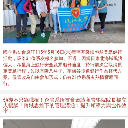
國企系友會原訂115年5月16日(六)舉辦基隆嶼包船登島健行
活動，吸引31位系友報名參加。不過，因當日東北海域風浪
偏大，考量海上航行安全及乘船舒適度，於行前決定取消原
定登島行程，改以基隆八斗子、望幽谷步道健行作為替代方
案。儘管改為自由參加形式，仍有21位系所友熱情響應同
行。
領導不只靠職權！企管系所友會邀請商管學院院長楊立
人暢談「跨域思維下的管理溝通：提升領導力與協作效
率」