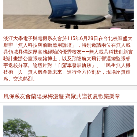
淡江大學電子與電機系友會於115年6月28日在台北校區盛大
舉辦「無人科技與前瞻應用論壇」，特別邀請兩位在無人載
具領域具備深厚實務經驗的優秀校友——無人載具科技創新實
驗計畫辦公室張志翰博士，以及翔隆航太飛行營運總監張睿
宇返校分享。論壇針對「自駕車發展軌跡」、「民生無人機
技術」與「無人機產業未來」進行全方位剖析，現場座無虛
席、交流熱烈。
風保系友會蘭陽探梅漫遊 齊聚共譜初夏歡樂樂章