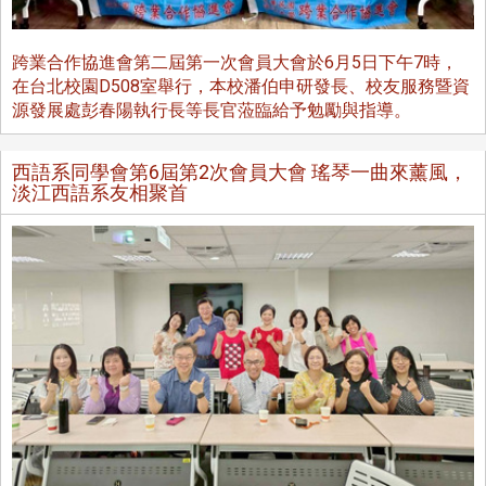
跨業合作協進會第二屆第一次會員大會於6月5日下午7時，
在台北校園D508室舉行，本校潘伯申研發長、校友服務暨資
源發展處彭春陽執行長等長官蒞臨給予勉勵與指導。
西語系同學會第6屆第2次會員大會 瑤琴一曲來薰風，
淡江西語系友相聚首