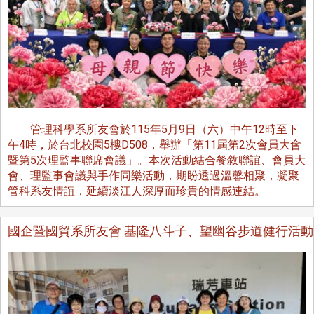
管理科學系所友會於115年5月9日（六）中午12時至下
午4時，於台北校園5樓D508，舉辦「第11屆第2次會員大會
暨第5次理監事聯席會議」。本次活動結合餐敘聯誼、會員大
會、理監事會議與手作同樂活動，期盼透過溫馨相聚，凝聚
管科系友情誼，延續淡江人深厚而珍貴的情感連結。
國企暨國貿系所友會 基隆八斗子、望幽谷步道健行活動