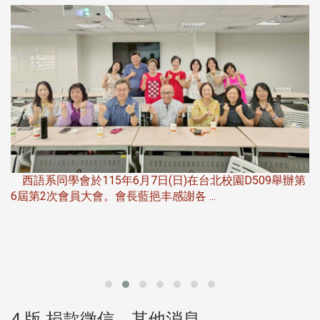
第
夜
由社團法人淡江大學系所友會聯合總會主辦的「淡江大學
第一屆淡韻盃歌唱大賽」，於115年6月11 ...
4 版 捐款徵信、其他消息