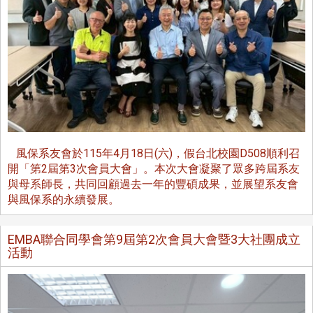
風保系友會於115年4月18日(六)，假台北校園D508順利召
開「第2屆第3次會員大會」。本次大會凝聚了眾多跨屆系友
與母系師長，共同回顧過去一年的豐碩成果，並展望系友會
與風保系的永續發展。
EMBA聯合同學會第9屆第2次會員大會暨3大社團成立
活動