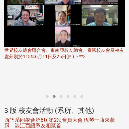
友
華
北加州校友會於115年6月21日(日)晚，參加由北加州中國
伴
大專校友會聯合會在Foster Ci ...
3 版 校友會活動 (系所、其他)
第一屆淡韻盃歌唱大賽完成初賽公開抽籤 落實公
平、公正、公開競賽精神