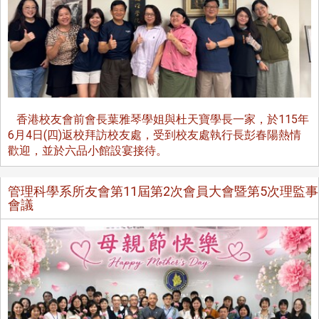
香港校友會前會長葉雅琴學姐與杜天寶學長一家，於115年
6月4日(四)返校拜訪校友處，受到校友處執行長彭春陽熱情
歡迎，並於六品小館設宴接待。
管理科學系所友會第11屆第2次會員大會暨第5次理監事
會議