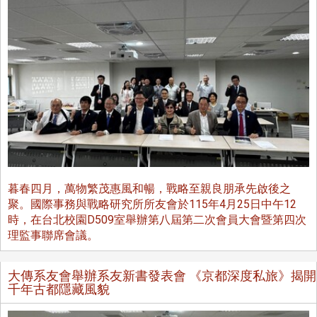
暮春四月，萬物繁茂惠風和暢，戰略至親良朋承先啟後之
聚。國際事務與戰略研究所所友會於115年4月25日中午12
時，在台北校園D509室舉辦第八屆第二次會員大會暨第四次
理監事聯席會議。
大傳系友會舉辦系友新書發表會 《京都深度私旅》揭開
千年古都隱藏風貌