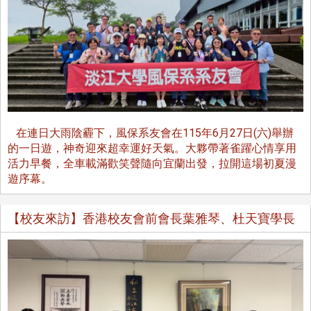
在連日大雨陰霾下，風保系友會在115年6月27日(六)舉辦
的一日遊，神奇迎來超幸運好天氣。大夥帶著雀躍心情享用
活力早餐，全車載滿歡笑聲隨向宜蘭出發，拉開這場初夏漫
遊序幕。
【校友來訪】香港校友會前會長葉雅琴、杜天寶學長