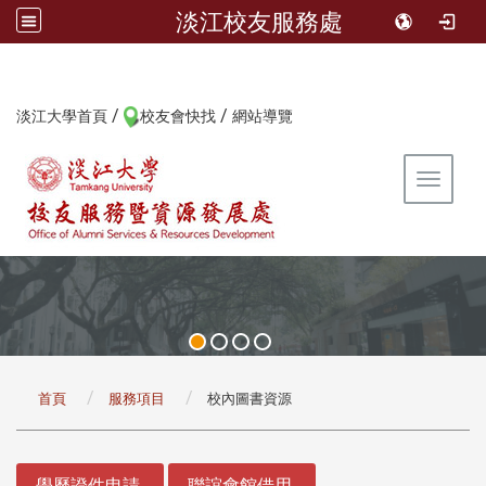
淡江校友服務處
/
/
:::
淡江大學首頁
校友會快找
網站導覽
Toggle 
:::
首頁
服務項目
校內圖書資源
:::
學歷證件申請
聯誼會館借用