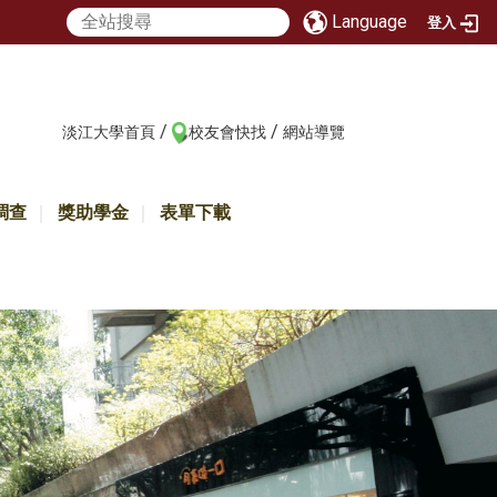
Language
登入
/
/
:::
淡江大學首頁
校友會快找
網站導覽
調查
獎助學金
表單下載