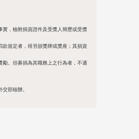
事實，檢附捐資證件及受獎人簡歷或受獎
四款規定者，得另頒獎牌或獎座；其捐資
獎勵。但募捐為其職務上之行為者，不適
外交部核辦。