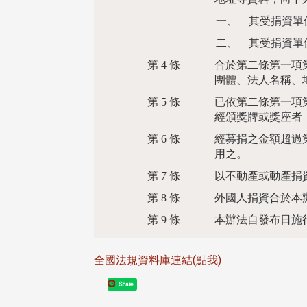
一、
其受捐資單
二、
其受捐資單
第 4 條
合於第二條第一項
團體、法人名稱、
第 5 條
已依第二條第一項
經頒獎牌或獎座者
第 6 條
經募捐之金額超過
用之。
第 7 條
以不動產或動產捐
第 8 條
外國人捐資合於本
第 9 條
本辦法自發布日施
全國法規資料庫連結(點我)
Share