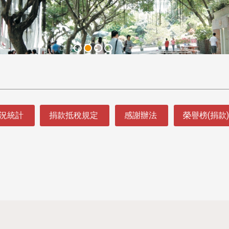
況統計
捐款抵稅規定
感謝辦法
榮譽榜(捐款)