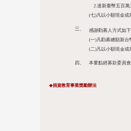
2.達新臺幣五百萬
(七)凡以小額現金
三、
感謝勸募人方式如
(一)凡勸募總額新
(二)凡以小額現金
四、
本要點經募款委員會
◈
捐資教育事業獎勵辦法