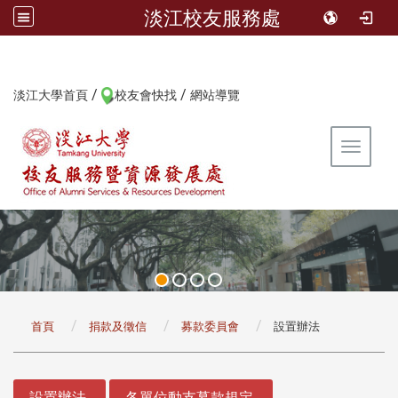
淡江校友服務處
/
/
:::
淡江大學首頁
校友會快找
網站導覽
Toggle 
:::
首頁
捐款及徵信
募款委員會
設置辦法
:::
設置辦法
各單位動支募款規定