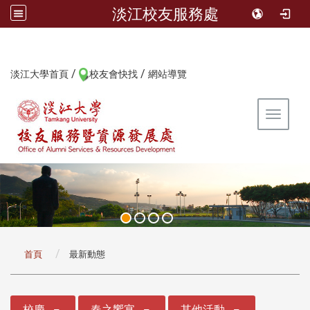
淡江校友服務處
/
/
:::
淡江大學首頁
校友會快找
網站導覽
Toggle 
:::
首頁
最新動態
:::
校慶
春之饗宴
其他活動