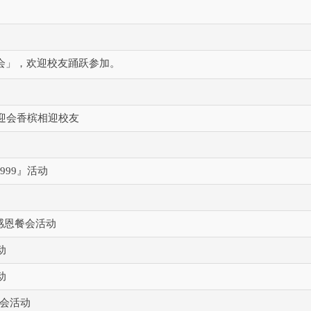
餐会」，欢迎校友踊跃参加。
式欢迎会香槟相迎校友
999』活动
校庆感恩餐会活动
动
动
谊餐会活动