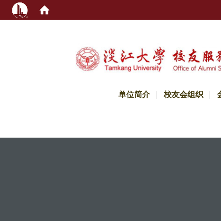
:::
单位简介
校友会组织