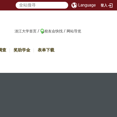
Language
登入
/
/
:::
淡江大学首页
校友会快找
网站导览
调查
奖助学金
表单下载