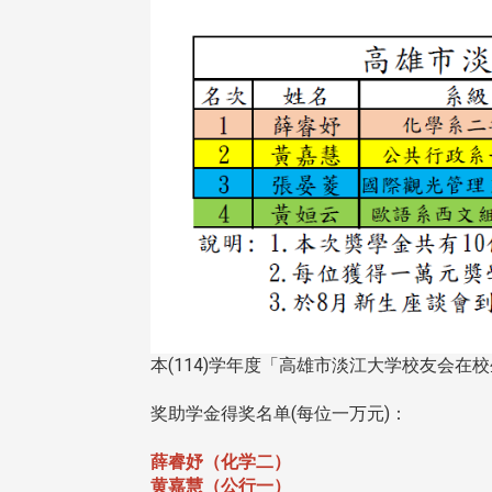
本(114)学年度「高雄市淡江大学校友会在
奖助学金得奖名单(每位一万元)：
薛睿妤（化学二）
黄嘉慧（公行一）