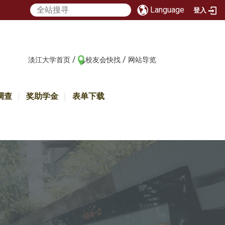
Language
登入
/
/
:::
淡江大学首页
校友会快找
网站导览
调查
奖助学金
表单下载