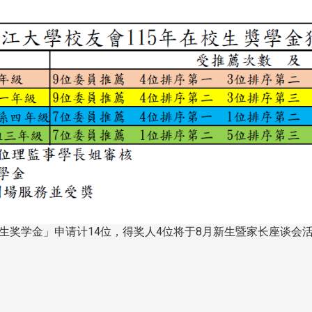
校生奖学金」申请计14位，得奖人4位将于8月新生暨家长座谈会