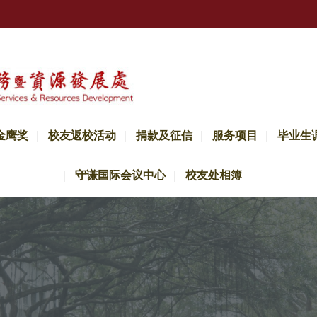
金鹰奖
校友返校活动
捐款及征信
服务项目
毕业生
守谦国际会议中心
校友处相簿