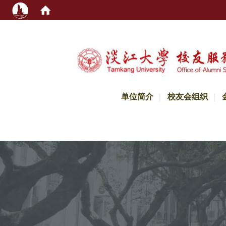
:::
单位简介
校友会组织