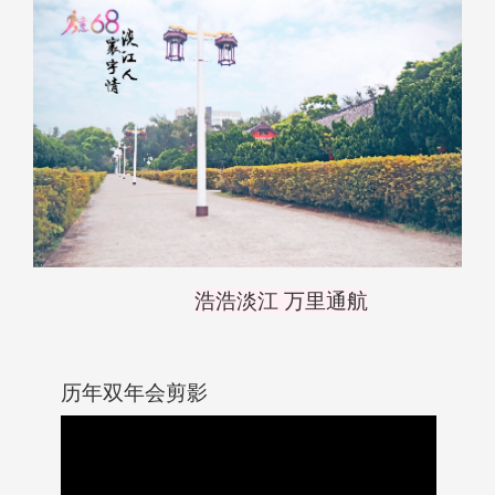
浩浩淡江 万里通航
历年双年会剪影